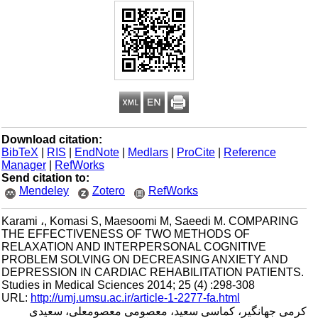
Download citation:
BibTeX
|
RIS
|
EndNote
|
Medlars
|
ProCite
|
Reference
Manager
|
RefWorks
Send citation to:
Mendeley
Zotero
RefWorks
Karami ،, Komasi S, Maesoomi M, Saeedi M. COMPARING
THE EFFECTIVENESS OF TWO METHODS OF
RELAXATION AND INTERPERSONAL COGNITIVE
PROBLEM SOLVING ON DECREASING ANXIETY AND
DEPRESSION IN CARDIAC REHABILITATION PATIENTS.
Studies in Medical Sciences 2014; 25 (4) :298-308
URL:
http://umj.umsu.ac.ir/article-1-2277-fa.html
کرمی جهانگیر، کماسی سعید، معصومی معصومعلی، سعیدی