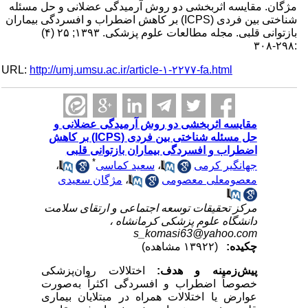
مژگان. مقایسه اثربخشی دو روش آرمیدگی عضلانی و حل مسئله
شناختی بین فردی (ICPS) بر کاهش اضطراب و افسردگی بیماران
بازتوانی قلبی. مجله مطالعات علوم پزشکی. ۱۳۹۳; ۲۵ (۴)
:۲۹۸-۳۰۸
URL:
http://umj.umsu.ac.ir/article-۱-۲۲۷۷-fa.html
مقایسه اثربخشی دو روش آرمیدگی عضلانی و
حل مسئله شناختی بین فردی (ICPS) بر کاهش
اضطراب و افسردگی بیماران بازتوانی قلبی
*
جهانگیر کرمی
،
سعید کماسی
،
معصومعلی معصومی
،
مژگان سعیدی
مرکز تحقیقات توسعه اجتماعی و ارتقای سلامت
دانشگاه علوم پزشکی کرمانشاه ،
s_komasi63@yahoo.com
چکیده:
(۱۳۹۲۲ مشاهده)
پیش‌زمینه و هدف:
اختلالات روان‌پزشکی
خصوصاً اضطراب و افسردگی اکثراً به‌صورت
عوارض یا اختلالات همراه در مبتلایان بیماری