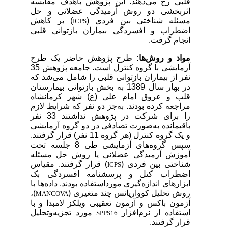
قلبی رخ می‌دهند. این پژوهش باهدف مقایسه
اثربخشی دو روش آرمیدگی عضلانی و حل
مسئله شناختی بین فردی (
) بر کاهش
ICPS
اضطراب و افسردگی بیماران بازتوانی قلبی
انجام گرفت.
مواد و روش‌ها:
طرح پژوهش حاضر یک طرح
آزمایشی با گروه کنترل است. جامعه پژوهش 35
نفر از بیماران بازتوانی قلبی را شامل می‌شد که
در بهار سال 1389 به بخش بازتوانی بیمارستان
قلب و عروق امام علی (ع) شهر کرمانشاه
مراجعه کرده بودند. به‌جز دو نفر که شرایط لازم
را برای شرکت در پژوهش نداشتند 33 نفر
باقیمانده به‌صورت تصادفی در دو گروه آزمایشی
و یک گروه کنترل (هر گروه 11 نفر) قرار گرفتند.
سپس گروه‌های آزمایشی طی 8 جلسه تحت
آموزش آرمیدگی عضلانی یا روش حل مسئله
شناختی بین فردی (
) قرار گرفتند. مقیاس
ICPS
اضطراب کتل و پرسشنامه افسردگی بک
ابزارهای اندازه‌گیری مورداستفاده بودند. داده‌ها با
روش تحلیل کوواریانس چند متغیری (
)،
MANCOVA
آزمون باکس و آزمون تعقیبی ویلکز لامبدا و با
استفاده از نرم‌افزار
مورد تجزیه‌وتحلیل
SPPS16
قرار گرفتند.