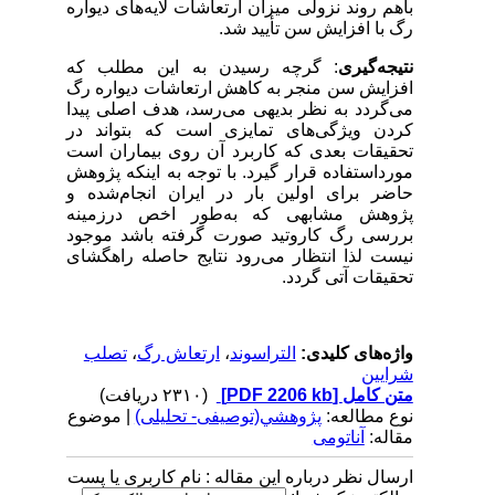
باهم روند نزولی میزان ارتعاشات لایه‌های دیواره
رگ با افزایش سن تأیید شد.
نتیجه‌گیری
: گرچه رسیدن به این مطلب که
افزایش سن منجر به کاهش ارتعاشات دیواره رگ
می‌گردد به نظر بدیهی می‌رسد، هدف اصلی پیدا
کردن ویژگی‌های تمایزی است که بتواند در
تحقیقات بعدی که کاربرد آن روی بیماران است
مورداستفاده قرار گیرد. با توجه به اینکه پژوهش
حاضر برای اولین بار در ایران انجام‌شده و
پژوهش مشابهی که به‌طور اخص درزمینه
بررسی رگ کاروتید صورت گرفته باشد موجود
نیست لذا انتظار می‌رود نتایج حاصله راهگشای
تحقیقات آتی گردد.
واژه‌های کلیدی:
التراسوند
،
ارتعاش رگ
،
تصلب
شرایین
متن کامل
[PDF 2206 kb]
(۲۳۱۰ دریافت)
نوع مطالعه:
پژوهشي(توصیفی- تحلیلی)
| موضوع
مقاله:
آناتومی
ارسال نظر درباره این مقاله : نام کاربری یا پست