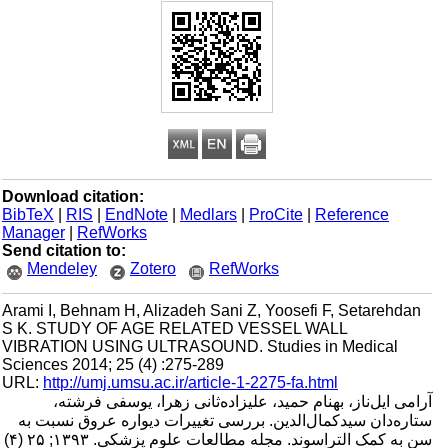
Download citation:
BibTeX
|
RIS
|
EndNote
|
Medlars
|
ProCite
|
Reference
Manager
|
RefWorks
Send citation to:
Mendeley
Zotero
RefWorks
Arami I, Behnam H, Alizadeh Sani Z, Yoosefi F, Setarehdan
S K. STUDY OF AGE RELATED VESSEL WALL
VIBRATION USING ULTRASOUND. Studies in Medical
Sciences 2014; 25 (4) :275-289
URL:
http://umj.umsu.ac.ir/article-1-2275-fa.html
آرامی ایل‌ناز، بهنام حمید، علیزاده‌ثانی زهرا، یوسفی فرشته،
ستاره‌دان سیدکمال‌الدین. بررسی تغییرات دیواره عروق نسبت به
سن به کمک التراسوند. مجله مطالعات علوم پزشکی. ۱۳۹۳; ۲۵ (۴)