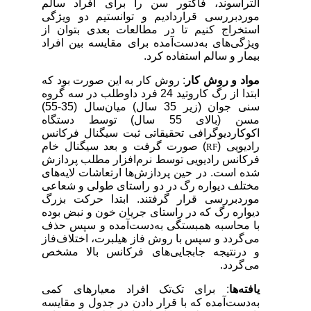
التراسوند، فاکتور سن را برای افراد سالم
موردبررسی قراردادیم و توانستیم دو ویژگی
استخراج کنیم تا در مطالعات بعدی بتوان از
ویژگی‌های به‌دست‌آمده برای مقایسه بین افراد
بیمار و سالم استفاده کرد.
مواد و روش کار
: روش کار به این صورت بود که
ابتدا از رگ کاروتید 24 فرد داوطلب در سه گروه
سنی جوان (زیر 35 سال) میان‌سال (35-55)
مسن (بالای 55 سال) توسط دستگاه
اکوکاردیوگرافی تحقیقاتی ثبت سیگنال فرکانس
رادیویی (
) صورت گرفت و بعد سیگنال خام
RF
فرکانس رادیویی توسط نرم‌افزار مطلب پردازش
شده است. در حین پردازش‌ها ارتعاشات لایه‌های
مختلف دیواره رگ در دو راستای طولی و شعاعی
موردبررسی قرار گرفتند. ابتدا حرکت بزرگ
دیواره رگ که در راستای جریان خون و نبض بوده
با محاسبه همبستگی به‌دست‌آمده و سپس حذف
می‌گردد و سپس با روش فاز هیلبرت، اختلاف‌فاز
و درنتیجه جابجایی‌های فرکانس بالا مشخص
می‌گردد.
یافته‌ها
: برای تک‌تک افراد معیارهای کمی
به‌دست‌آمده که با قرار دادن در جدول و مقایسه