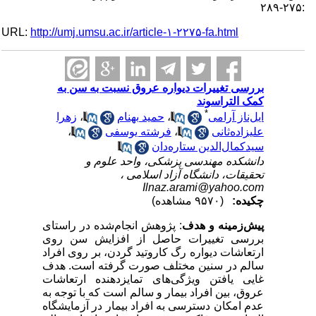
:۲۷۵-۲۸۹
URL:
http://umj.umsu.ac.ir/article-۱-۲۲۷۵-fa.html
بررسی تغییرات دیواره عروق نسبت به سن به
کمک التراسوند
*
ایل‌ناز آرامی
،
حمید بهنام
،
زهرا
علیزاده‌ثانی
،
فرشته یوسفی
،
سیدکمال‌الدین ستاره‌دان
دانشکده مهندسی پزشکی، واحد علوم و
تحقیقات، دانشگاه آزاد اسلامی ،
Ilnaz.arami@yahoo.com
چکیده:
(۹۵۷۰ مشاهده)
پیش‌زمینه و هدف
:
پژوهش انجام‌شده در راستای
بررسی تغییرات حاصل از افزایش سن روی
ارتعاشات دیواره رگ کاروتید گردن، بر روی افراد
سالم در سنین مختلف صورت گرفته است. هدف
غایی یافتن ویژگی‌های تمایزدهنده ارتعاشات
عروق، بین افراد بیمار و سالم است که با توجه به
عدم امکان دسترسی به افراد بیمار در آزمایشگاه