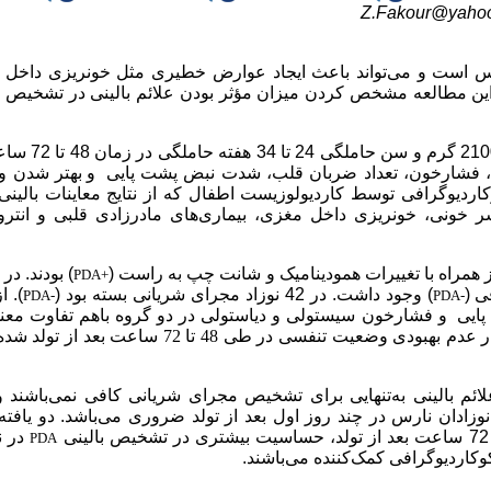
Z.Fakour@yaho
نارس است و می‌تواند باعث ایجاد عوارض خطیری مثل خونریزی داخل
 دیسبلازی ریوی در نوزاد بشود (1). هدف ما از این مطالعه مشخص کردن میزان مؤثر بودن علائم بالینی در تش
در این مطالعه 61 نوزاد نارس با وزن 500 تا 
یک، فشارخون، تعداد ضربان قلب، شدت نبض پشت پایی
و
بهتر شدن 
د. بررسی اکوکاردیوگرافی توسط کاردیولوزیست اطفال که از نتایج معاینات بالین
نتشر خونی، خونریزی داخل مغزی
،
بیماری‌های مادرزادی قلبی و انتر
PDA+
ی (
) وجود داشت. در 42 نوزاد مجرای شریانی بسته بود (
). ا
PDA-
PDA-
پایی
و فشارخون سیستولی و دیاستولی در دو گروه باهم تفاوت معنی
نداشتند؛ اما تعداد نوزادانی که قفسه سینه هیبردینامیک داشتند و یا دچار عدم بهبودی وضعیت تنفسی در طی 48 تا
ائم بالینی به‌تنهایی برای تشخیص مجرای شریانی کافی نمی‌باشند و
ادان نارس در چند روز اول بعد از تولد ضروری می‌باشد. دو یافته 
در ن
PDA
وکاردیوگرافی کمک‌کننده می‌باشند.