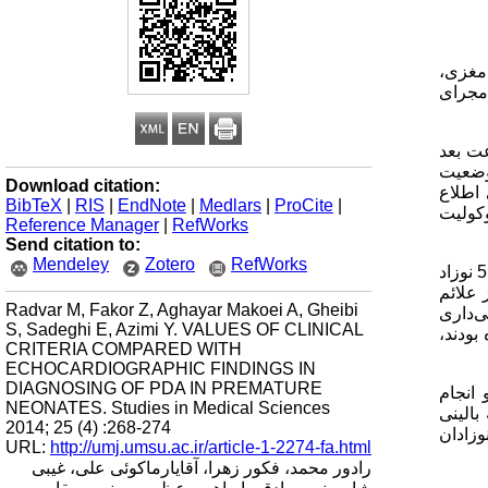
 مغزی
،
خیص مجرای
2100 گرم و سن حاملگی 24 تا 34 هفته حاملگی در زمان 48 تا 72 ساعت بعد
وضعیت
Download citation:
ی اطلاع
BibTeX
|
RIS
|
EndNote
|
Medlars
|
ProCite
|
وکولیت
Reference Manager
|
RefWorks
Send citation to:
Mendeley
Zotero
RefWorks
) بودند. در 5 نوزاد
ز علائم
Radvar M, Fakor Z, Aghayar Makoei A, Gheibi
‌داری
S, Sadeghi E, Azimi Y. VALUES OF CLINICAL
 72 ساعت بعد از تولد شده بودند،
CRITERIA COMPARED WITH
ECHOCARDIOGRAPHIC FINDINGS IN
DIAGNOSING OF PDA IN PREMATURE
 انجام
NEONATES. Studies in Medical Sciences
بالینی
2014; 25 (4) :268-274
وزادان
URL:
http://umj.umsu.ac.ir/article-1-2274-fa.html
رادور محمد، فکور زهرا، آقایارماکوئی علی، غیبی