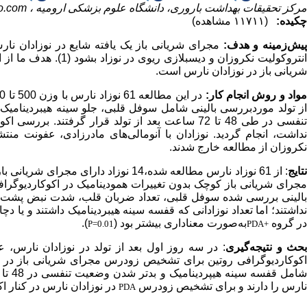
مرکز تحقیقات بهداشت باروری، دانشگاه علوم بزشکی ارومیه ،
o.com
چکیده:
(۱۱۷۱۱ مشاهده)
یش‌زمینه و هدف:
مجرای شریانی باز یک یافته شایع در نوزادان 
انتروکولیت نکروزان و
شریانی باز در نوزادان نارس است.
واد و روش انجام کار:
ز تولد موردبررسی بالینی شامل سوفل قلبی، جلو سینه هیبردینام
تنفسی در طی 48 تا 72 ساعت بعد از تولد قرار گرفتن
داشت
،
انجام گردید. نوزادان با آنومالی‌های مادرزادی، عفونت م
نکروزان از مطالعه خارج شدند.
تایج
: از 61 نوزاد نارس مطالعه شده،14 نوزاد دارای مجرای شریانی باز همراه با تغییرات همودینامیک و شانت چپ به راست (
جرای شریانی باز کوچک بدون تغییرات همودینامیک در اکوکاردیوگراف
الینی بررسی شده سوفل قلبی
،
تعداد ضربان قلب
،
شدت نبض پشت 
در گروه
به‌صورت معناداری بیشتر بود (
).
P=0.01
PDA+
حث و نتیجه‌گیری
: در سه روز اول بعد از تولد در نوزادان نارس
،
عل
اکوکاردیوگرافی روتین برای تشخیص زودرس مجرای شریانی باز در نوز
امل قفسه سینه هیپردینامیک و بدتر شدن وضعیت تنفسی در 48 تا 72 ساعت بعد از تولد، حساسیت بیشتری در تشخیص بالینی
نارس را دارند و برای تشخیص زودرس
در نوزادان نارس در کنار اک
PDA