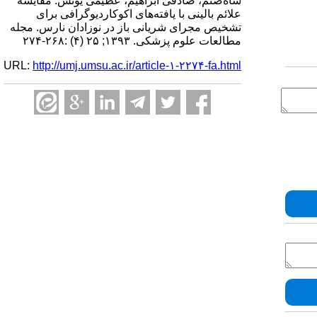
شاه‌صنم، صادقی ابراهیم، عظیمی یونس. مقایسه
علائم بالینی با یافته‌های اکوکاردیوگرافی برای
تشخیص مجرای شریانی باز در نوزادان نارس. مجله
مطالعات علوم پزشکی. ۱۳۹۳; ۲۵ (۴) :۲۶۸-۲۷۴
URL:
http://umj.umsu.ac.ir/article-۱-۲۲۷۴-fa.html