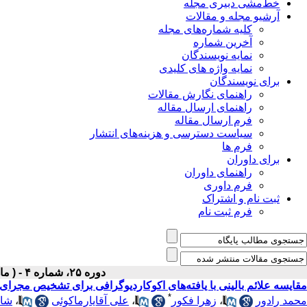
خط‌مشی دبیری مجله
آرشیو مجله و مقالات
کلیه شماره‌های مجله
آخرین شماره
نمایه نویسندگان
نمایه واژه های کلیدی
برای نویسندگان
راهنمای نگارش مقالات
راهنمای ارسال مقاله
فرم ارسال مقاله
سیاست دسترسی و هزینه‌های انتشار
فرم ها
برای داوران
راهنمای داوران
فرم داوری
ثبت نام و اشتراک
فرم ثبت نام
دوره ۲۵، شماره ۴ - ( ماهنامه تیر ۱۳۹۳ )
مقایسه علائم بالینی با یافته‌های اکوکاردیوگرافی برای تشخیص مجرای 
*
محمد رادور
،
زهرا فکور
،
علی آقایارماکوئی
،
شاه