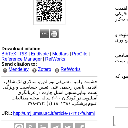
 اهمیت
Sn
یکی
 کودک 6 تا 10 ساله شهر ارومیه به‌کار
ثبت و
ع‌آوری
Download citation:
BibTeX
|
RIS
|
EndNote
|
Medlars
|
ProCite
|
ت مثبت و مابقی تست منفی بودند. از جمعیت 300 نفری تصادفی
Reference Manager
|
RefWorks
عیت 263 نفری تصادفی از بین تست
Send citation to:
Mendeley
Zotero
RefWorks
ستی توجه نمود که
حشمت رامین، شریفی نورالدین، سالاری لک شاکر،
اقدمی ناصر، رحیمی علی. تعیین حساسیت و ویژگی
تست بینایی‌سنجی اسنل چارت در غربالگری
آمبلیوپی در کودکان ۱۰-۶ ساله. مجله مطالعات
علوم پزشکی. ۱۳۸۶; ۱۸ (۱) :۳۷۳-۳۷۸
URL:
http://umj.umsu.ac.ir/article-۱-۲۲۴-fa.html