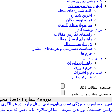
خط‌مشی دبیری مجله
آرشیو مجله و مقالات
کلیه شماره‌های مجله
آخرین شماره
نمایه نویسندگان
نمایه واژه های کلیدی
برای نویسندگان
راهنمای نگارش مقالات
راهنمای ارسال مقاله
فرم ارسال مقاله
سیاست دسترسی و هزینه‌های انتشار
فرم ها
برای داوران
راهنمای داوران
فرم داوری
ثبت نام و اشتراک
فرم ثبت نام
دوره ۱۸، شماره ۱ - ( سال هیجدهم شماره ۱ بهار ۱۳۸۶ )
تعیین حساسیت و ویژگی تست بینایی‌سنجی اسنل چارت در غربالگری آمبلیوپی 
*
رامین حشمت
،
نورالدین شریفی
،
شاکر سالاری لک
،
ناصر اقدمی
،
علی