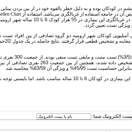
چشم در کودکان بوده و به دلیل خطر بالقوه خود در از بین بردن بینایی
آن در جامعه استفاده از غربالگری می‌باشد. استفاده از
ellen Chart
از روش‌های موثر و مقرون به صرفه در غربالگری آمبلیوپی است که در غربالگری این بیماری در 55 هزار
یژگی تست تعیین گردد.
آمبلیوپی کودکان شهر ارومیه دو گروه تصادفی از بین افراد تست م
عاینه و تشخیص قطعی قرار گرفتند. نتایج حاصله در یک جدول 2
Í
2جم
در طی برنامه غربالگری از بین 55551 نفر کودک 2955 نفر (3/5%) تس
از بین تست مثبت‌ها 126 نفر بیمار واقعی و 174 نفر سالم واقعی تشخیص داده شدند، همچنین از بین جم
به نظر می‌رسد حساسیت تست جهت غربالگری این بیماری در کودکان 6 تا 10 ساله مناسب باشد. اما بای
ا پست الکترونیک شما: