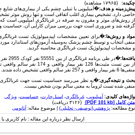
چکیده:
(۱۷۹۶۵ مشاهده)
یش‌زمینه و هدف:
�
آمبلیوپی یا تنبلی چشم یکی از بیماری‌های شایع 
خاصی دارد. تشخیص بیماری اغلب اتفاقی است و تنها روش موثر تشخیص 
گرفته شد و ضروری است جهت بررسی میزان کارآیی آن، حساسیت و و
واد و روش‌ها:
�
برای تعیین مشخصات اپیدمیولوژیک تست غربالگری 
منفی انتخاب و توسط چشم پزشک به‌وسیله آزمون‌های استاندارد مورد م
و مشخصات اپیدیولوژیک تست غربالگری محاسبه گردید.
افته‌ها:
�
منفی‌ها 6 نفر بیمار واقعی و 257 نفر سالم واقعی تشخیص داده شدند. بنابراین حساسیت تست 45/95% و ویژگی آن 63/59% محاسبه شد.
حث و نتیجه‌گیری:
�
منفی شده تست لزوماً به معنی سالم بودن شخص نیست.
واژه‌های کلیدی:
آمبلیوپی
،
غربالگری
،
اسنل‌چارت
،
حساسیت
،
ویژگی
متن کامل
[PDF 101 kb]
(۳۱۲۶ دریافت)
نوع مطالعه:
پژوهشي(توصیفی- تحلیلی)
| موضوع مقاله:
آناتومی
ارسال نظر درباره این مقاله : نام کاربری ی