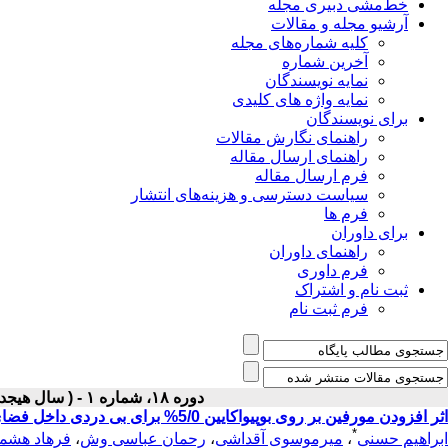
خط‌مشی دبیری مجله
آرشیو مجله و مقالات
کلیه شماره‌های مجله
آخرین شماره
نمایه نویسندگان
نمایه واژه های کلیدی
برای نویسندگان
راهنمای نگارش مقالات
راهنمای ارسال مقاله
فرم ارسال مقاله
سیاست دسترسی و هزینه‌های انتشار
فرم ها
برای داوران
راهنمای داوران
فرم داوری
ثبت نام و اشتراک
فرم ثبت نام
دوره ۱۸، شماره ۱ - ( سال هیجدهم شماره ۱ بهار ۱۳۸۶ )
اثر افزودن مورفین بر روی بوپیواکایین 5/0% برای بی دردی داخل فضای جنبی بعد از اعمال جراحی کلیه
*
ابراهیم حسنی
،
میرموسوی آقداشی
،
رحمان عباسی وش
،
فرهاد هشم