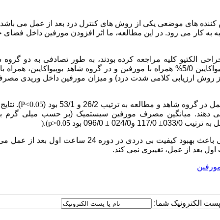
کننده های موضعی یکی از روش های کنترل درد بعد از عمل می باشد،
به کار می رود. در این مطالعه، ما اثر افزودن مورفین داخل فضای ج
ال جراحی الکتیو کلیه مراجعه کرده بودند، به طور تصادفی به دو گروه 
مطالعه تقسیم شدند. در گروه مطالعه برای بی دردی بعد از عمل بوپیواکایین 5/0% همراه با مورفین و در گروه شاهد بوپیواکایین، 
 از روش ارزیابی کلامی شدت درد) و میزان مورفین داخل وریدی مصر
P<0.05
). نتای
میانگین مصرف مورفین سیستمیک (بر حسب میلی گرم به
±
117/0 و024/0
±
096/0 بود
.(p>0.05
)
افزودن مورفین به بوپیواکایین داخل فضای جنبی باعث بهبود کیفیت بی دردی در دوره 24 ساعت او
ورفین
ا پست الکترونیک شما: