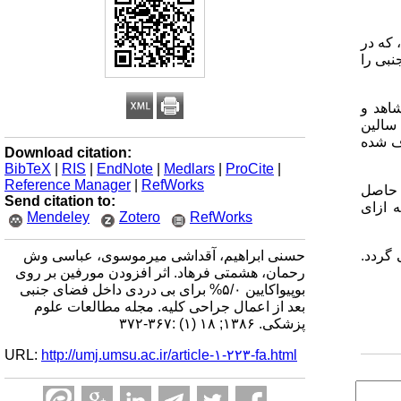
 که در
نبی را
شاهد و
همراه با سالین
ف شده
Download citation:
BibTeX
|
RIS
|
EndNote
|
Medlars
|
ProCite
|
Reference Manager
|
RefWorks
ج حاصل
Send citation to:
 ازای
Mendeley
Zotero
RefWorks
حسنی ابراهیم، آقداشی میرموسوی، عباسی وش
ل بعد از عمل می گردد.
رحمان، هشمتی فرهاد. اثر افزودن مورفین بر روی
بوپیواکایین ۵/۰% برای بی دردی داخل فضای جنبی
بعد از اعمال جراحی کلیه. مجله مطالعات علوم
پزشکی. ۱۳۸۶; ۱۸ (۱) :۳۶۷-۳۷۲
URL:
http://umj.umsu.ac.ir/article-۱-۲۲۳-fa.html