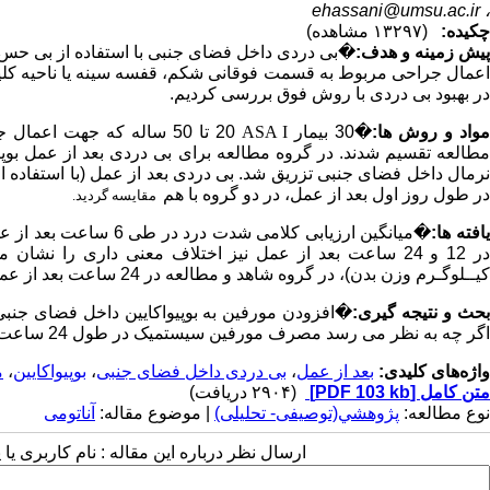
ehassani@umsu.ac.ir
،
چکیده:
(۱۳۲۹۷ مشاهده)
یش زمینه و هدف:
�
بی دردی داخل فضای جنبی با استفاده از بی حس 
اعمال جراحی مربوط به قسمت فوقانی شکم، قفسه سینه یا ناحیه کلیه 
در بهبود بی دردی با روش فوق بررسی کردیم.
واد و روش ها:
�
30 بیمار
ASA I
20 تا 50 ساله که جهت اعم
نرمال داخل فضای جنبی تزریق شد. بی دردی بعد از عمل (با استفاده
در طول روز اول بعد از عمل، در دو گروه با هم
مقایسه گردید.
افته ها:
�
میانگین ارزیابی کلامی شدت درد در طی 6 ساعت بعد از عمل در گروه شاهد و مطالعه به ترتیب 26/2 و 53/1 بود (
ر 12 و 24 ساعت بعد از عمل نیز اختلاف معنی داری را نشان می دهند.
کیــلوگـرم وزن بدن)، در گروه شاهد و مطالعه در 24 ساعت بعد از عمل به ترتیب 033/0
حث و نتیجه گیری:
�
اگر چه به نظر می رسد مصرف مورفین سیستمیک در طول 24 ساعت اول بعد از عمل، تغییری نمی کند.
واژه‌های کلیدی:
بعد از عمل
،
بی دردی داخل فضای جنبی
،
بوپیواکایین
،
م
متن کامل
[PDF 103 kb]
(۲۹۰۴ دریافت)
نوع مطالعه:
پژوهشي(توصیفی- تحلیلی)
| موضوع مقاله:
آناتومی
ارسال نظر درباره این مقاله : نام کاربری ی