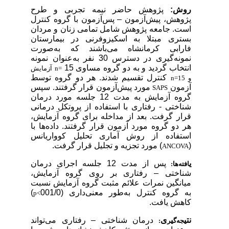
روش:
پژوهش حاضر نیمه تجربی و طرح
پژوهش، پیش‌آزمون – پس‌آزمون با گروه کنترل
است. جامعه پژوهش شامل تمامی زنان و مردان
بستری مبتلا به اسکیزوفرنی در بیمارستان
فارابی کرمانشاه می‌باشند که به‌صورت
نمونه‌گیری در دسترس 30 نفر به‌عنوان نمونه
انتخاب گردید و به دو گروه مساوی 15
n=
آ
زمایش
کنترل تقسیم شدند. هر دو گروه توسط
و
15
n=
آزمون
مورد پیش‌آزمون قرار گرفتند. سپس
SAPS
گروه آزمایش به مدت 12 جلسه مورد درمان
شناختی - رفتاری با استفاده از پروتکل درمانی
قرار گرفت. بعد از مداخله برای گروه آزمایش،
هر دو گروه مورد آزمون قرار گرفتند. داده‌ها با
استفاده از روش آماری تحلیل کوواریانس
(
) مورد تجزیه و تجلیل قرار گرفت.
ANCOVA
ی
پس از مدت 12 جلسه اجرای درمان
افته‌ها:
شناختی – رفتاری بر روی گروه آزمایش،
میانگین نمرات علائم مثبت گروه آزمایش نسبت
به گروه کنترل به‌طور معنی‌داری (001/0
)
p<
کاهش یافت.
نت
ی
ی
ی
درمان شناختی – رفتاری می‌تواند
جه‌گ
ر
: