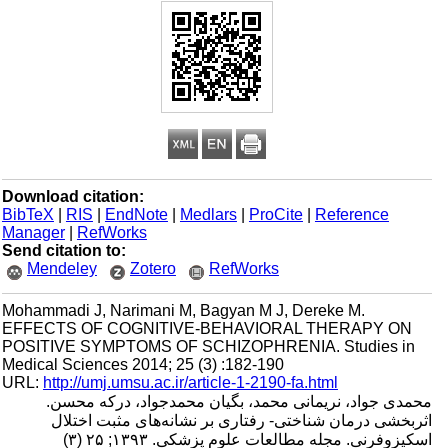
Download citation:
BibTeX
|
RIS
|
EndNote
|
Medlars
|
ProCite
|
Reference
Manager
|
RefWorks
Send citation to:
Mendeley
Zotero
RefWorks
Mohammadi J, Narimani M, Bagyan M J, Dereke M.
EFFECTS OF COGNITIVE-BEHAVIORAL THERAPY ON
POSITIVE SYMPTOMS OF SCHIZOPHRENIA. Studies in
Medical Sciences 2014; 25 (3) :182-190
URL:
http://umj.umsu.ac.ir/article-1-2190-fa.html
محمدی جواد، نریمانی محمد، بگیان محمدجواد، درکه محسن.
اثربخشی درمان شناختی- رفتاری بر نشانه‌های مثبت اختلال
اسکیزوفرنی. مجله مطالعات علوم پزشکی. ۱۳۹۳; ۲۵ (۳)