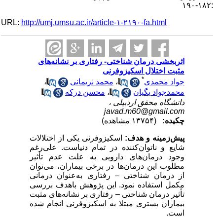
:۱۸۲-۱۹۰
URL:
http://umj.umsu.ac.ir/article-۱-۲۱۹۰-fa.html
اثربخشی درمان شناختی- رفتاری بر نشانه‌های
مثبت اختلال اسکیزوفرنی
*
جواد محمدی
،
محمد نریمانی
،
محمدجواد بگیان
،
محسن درکه
دانشگاه محقق اردبیلی ،
javad.m60@gmail.com
چکیده:
(۱۳۷۵۴ مشاهده)
پیش‌زمینه و هدف:
اسکیزوفرنی یکی از اختلالات
شایع و ناتوان‌کننده در تمام دنیاست. علی‌رغم
وجود درمان‌های دارویی به علت عدم تأثیر
مطلوب این درمان‌ها در برخی بیماران، می‌توان
از درمان شناختی – رفتاری به‌عنوان درمانی
مکمل استفاده نمود. این پژوهش باهدف بررسی
تأثیر درمان شناختی – رفتاری بر نشانه‌های مثبت
بیماران بستری مبتلا به اسکیزوفرنی انجام شده
است.