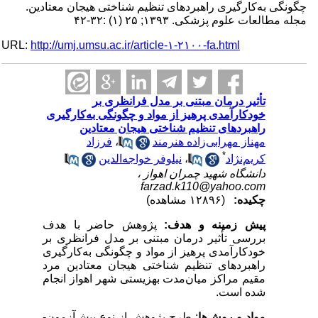
چگونگی به‌کارگیری راهبردهای تنظیم شناختی هیجان معتادین.
مجله مطالعات علوم پزشکی. ۱۳۹۳; ۲۵ (۱) :۳۲-۴۲
URL:
http://umj.umsu.ac.ir/article-۱-۲۱۰۰-fa.html
تأثیر درمان مبتنی بر مدل فرانظری بر
خودکارآمدی پرهیز از مواد و چگونگی به‌کارگیری
راهبردهای تنظیم شناختی هیجان معتادین
مهناز مهرابی‌زاده هنرمند
،
فرزاد
*
کریم‌نژاد
،
نیلوفر خواجه‌الدین
دانشگاه شهید چمران اهواز ،
farzad.k110@yahoo.com
چکیده:
(۱۲۸۹۶ مشاهده)
پیش زمینه و هدف:
پژوهش حاضر با هدف
بررسی تأثیر درمان مبتنی بر مدل فرانظری بر
خودکارآمدی پرهیز از مواد و چگونگی به‌کارگیری
راهبردهای تنظیم شناختی هیجان معتادین مرد
مقیم مراکز میان‌مدت بهزیستی شهر اهواز انجام
شده است.
مواد و روش‌ها
: طرح پژوهش از نوع پیش‌آزمون-