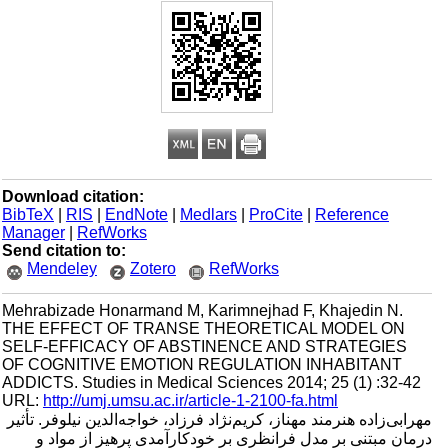
Download citation:
BibTeX
|
RIS
|
EndNote
|
Medlars
|
ProCite
|
Reference
Manager
|
RefWorks
Send citation to:
Mendeley
Zotero
RefWorks
Mehrabizade Honarmand M, Karimnejhad F, Khajedin N.
THE EFFECT OF TRANSE THEORETICAL MODEL ON
SELF-EFFICACY OF ABSTINENCE AND STRATEGIES
OF COGNITIVE EMOTION REGULATION INHABITANT
ADDICTS. Studies in Medical Sciences 2014; 25 (1) :32-42
URL:
http://umj.umsu.ac.ir/article-1-2100-fa.html
مهرابی‌زاده هنرمند مهناز، کریم‌نژاد فرزاد، خواجه‌الدین نیلوفر. تأثیر
درمان مبتنی بر مدل فرانظری بر خودکارآمدی پرهیز از مواد و