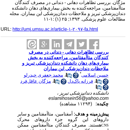
مژگان. بررسی تظاهرات دهانی - دندانی در مصرف کنندگان
متا‌آمفتامین، مراجعه‌کننده به بخش بیماری‌های دهان دانشکده
دندان‌پزشکی تبریز و ملاحظات دندان‌پزشکی این بیماران. مجله
مطالعات علوم پزشکی. ۱۳۹۳; ۲۵ (۱) :۱-۱۱
URL:
http://umj.umsu.ac.ir/article-۱-۲۰۹۷-fa.html
بررسی تظاهرات دهانی - دندانی در مصرف
کنندگان متا‌آمفتامین، مراجعه‌کننده به بخش
بیماری‌های دهان دانشکده دندان‌پزشکی تبریز و
ملاحظات دندان‌پزشکی این بیماران
*
حسین اسلامی
،
محمد جعفری حیدرلو
،
فرزانه پاک‌دل
،
مژگان عاقل‌فرد
دانشکده دندانپزشکی تبریز ،
eslamihosein56@yahoo.com
چکیده:
(۱۱۲۹۴ مشاهده)
پیش‌زمینه و هدف:
آمفتامین، متا‌آمفتامین و سایر
داروهای این گروه جزء داروهای محرک
هستند. مصرف کنندگان متا‌آمفتامین ممکن
CNS