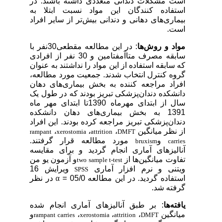
است مشکلات دندانی متعددی داشته باشند. در
استفاده کنندگان این مواد نسبت ابتلا به
بیماری‌های دهانی و دندانی بیش‌تر از سایر افراد
است.
مواد و روش‌ها
: در این مطالعه مقطعی30نفر با
سابقه مصرف متا‌آمفتامین و 30 نفر از افرادی
که سابقه استفاده از این مواد را نداشتند به عنوان
گروه کنترل انتخاب شدند. جمعیت مورد مطالعه،
افراد مراجعه کننده به بخش بیماری‌های دهان
دانشکده دندان‌پزشکی تبریز بودند که در طول یک
سال از ابتدای مهرماه 1390تا ابتدای مهر ماه
1391 به بخش بیماری‌های دهان دانشکده
دندان‌پزشکی تبریز مراجعه کرده بودند. این افراد
از نظر میانگین
،
،
،
rampant
xerostomia
attrition
DMFT
و
مورد مطالعه قرار گرفتند.
bruxism
carries
آنالیزهای آماری انجام گردید و برای مقایسه
تفاوت میانگین‌ها از
و آزمون یو من
two sample t-test
ویتنی و نرم افزار آماری
ویرایش 16
SPSS
استفاده گردید. در این مطالعه 05/0 =
α
در نظر
گرفته شد.
یافته‌ها
: بر طبق آنالیزهای آماری انجام شده
میانگین
،
،
،
و
rampant carries
xerostomia
attrition
DMFT