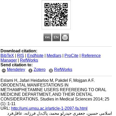
Download citation:
BibTeX
|
RIS
|
EndNote
|
Medlars
|
ProCite
|
Reference
Manager
|
RefWorks
Send citation to:
Mendeley
Zotero
RefWorks
Eslami H, Jafari Heidarloo M, Pakdel F, Mojgan A F.
ORODENTAL MANIFESTATIONS IN
METHAMPHETAMINE USERS REFEREEING TO ORAL
MEDICINE DEPARTMENT, AND THEIR DENTAL
CONSIDERATIONS. Studies in Medical Sciences 2014; 25
(1) :1-11
URL:
http://umj.umsu.ac.ir/article-1-2097-fa.html
اسلامی حسین، جعفری حیدرلو محمد، پاک‌دل فرزانه، عاقل‌فرد