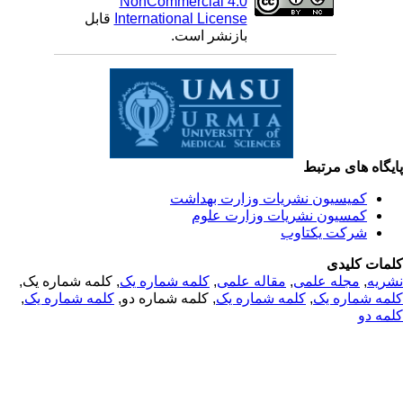
NonCommercial 4.0
International License
قابل
بازنشر است.
یگاه های مرتبط
کمیسیون نشریات وزارت بهداشت
کمسیون نشریات وزارت علوم
شرکت یکتاوب
مات کلیدی
ریه
,
مجله علمی
,
مقاله علمی
,
کلمه شماره یک
, کلمه شماره یک,
مه شماره یک
,
کلمه شماره یک
, کلمه شماره دو,
کلمه شماره یک
,
مه دو
© 2025 All Rights Reserved | Health Science Monitor | Designed &
Developed by : Yektaweb