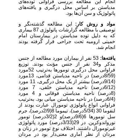
انجام این مطالعه بررسی فراوانی توده‌های
مدیاستن بر اساس محل درگیری و یافته‌های
پاتولوژیک و سن آن‌ها بود.
مواد و روش کار:
این مطالعه گذشته‌نگر و
توصیفی با مطالعه گزارشات پاتولوژی 87 بیماری
که به دلیل توده مدیاستن در بیمارستان امام
خمینی ارومیه تحت جراحی قرار گرفته بودند
انجام شد.
یافته‌ها:
53 نفر از بیماران مورد مطالعه از جنس
مذکر و34 نفر از جنس مؤنث بودند. توزیع
فراوانی محل درگیری تومورها به‌ترتیب 52مورد
(8/59درصد) در ناحیه مدیاستن قدامی، 13مورد
(9/14درصد) بیشتر از یک محل درگیری، 11 مورد
(6/12درصد) ناحیه مدیاستن خلفی
،
7 مورد
(8درصد) ناحیه مدیاستن
فوقانی و 4 مورد
(6/4درصد) در ناحیه مدیاستن میانی بود. به‌ترتیب
فراوانی انواع پاتولوژی تومورال عبارت بودند از
لنفوما 30 (5/34درصد)، تیموما 8(2/9درصد)، جرم
سل تومورها 6(9/6درصد)و 2(3/2درصد) تومور
نورواندوکرین. در 29(3/33درصد) مورد پاتولوژی
غیرتومورال داشتند. اختلاف نوع تومور در زنان و
مردان از نظر آماری معنی‌دار بود در مردان