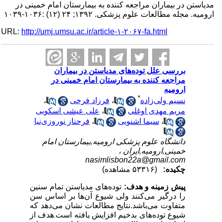
مدیاستن در بیماران مراجعه کننده به بیمارستان امام خمینی در
ارومیه. مجله مطالعات علوم پزشکی. ۱۳۹۲; ۲۴ (۱۲) :۱۰۳۶-۱۰۳۹
URL:
http://umj.umsu.ac.ir/article-۱-۲۰۶۷-fa.html
بررسی علل توده‌های مدیاستن در بیماران
مراجعه کننده به بیمارستان امام خمینی در
ارومیه
*
نسیم ولی‌زاده
،
فرزاد فرخی
،
مریم مهدی اوغلی
،
علی عیشی اسکویی
،
سیما اشنویی
،
فرحناز نوروزی‌نیا
دانشگاه علوم پزشکی ارومیه,بیمارستان امام
خمینی,ارومیه,ایران ،
nasimlisbon22a@gmail.com
چکیده:
(۵۳۳۱۶ مشاهده)
پیش زمینه و هدف:
توده‌های مدیاستن تمام سنین
را درگیر می‌کنند ولی شیوع آن‌ها بر اساس سن
متفاوت می‌باشد.نتایج مطالعات نشان می‌دهد که
شیوع توده‌های بدخیم افزایش یافته است
هدف از
.