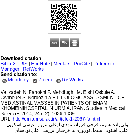
Download citation:
BibTeX
|
RIS
|
EndNote
|
Medlars
|
ProCite
|
Reference
Manager
|
RefWorks
Send citation to:
Mendeley
Zotero
RefWorks
Valizadeh N, Farrokhi F, Mehdiughli M, Eishi Oskuie A,
Oshnouei S, Noroozinia F. ETIOLOGIC ASSESSMENT OF
MEDIASTINAL MASSES IN PATIENTS OF EMAM
KHOMEINIHOSPITAL IN URMIA, IRAN. Studies in Medical
Sciences 2014; 24 (12) :1036-1039
URL:
http://umj.umsu.ac.ir/article-1-2067-fa.html
ولی‌زاده نسیم، فرخی فرزاد، مهدی اوغلی مریم، عیشی اسکویی
علی، اشنویی سیما، نوروزی‌نیا فرحناز. بررسی علل توده‌های