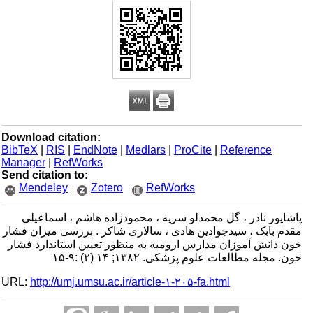
Download citation:
BibTeX
|
RIS
|
EndNote
|
Medlars
|
ProCite
|
Reference
Manager
|
RefWorks
Send citation to:
Mendeley
Zotero
RefWorks
پاشاپور نادر ، گل محمدلو سریه ، محمودزاده هاشم ، اسماعیلی
مقدم بابک ، سیدجوادین هادی ، سالاری شاکر . بررسی میزان فشار
خون دانش آموزان مدارس ارومیه به منظور تعیین استاندارد فشار
خون. مجله مطالعات علوم پزشکی. ۱۳۸۲; ۱۴ (۲) :۹-۱۵
URL:
http://umj.umsu.ac.ir/article-۱-۲۰۵-fa.html