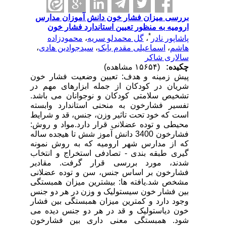
بررسی میزان فشار خون دانش آموزان مدارس
ارومیه به منظور تعیین استاندارد فشار خون
*
پاشاپور نادر
،
گل محمدلو سریه
،
محمودزاده
هاشم
،
اسماعیلی مقدم بابک
،
سیدجوادین هادی
،
سالاری شاکر
چکیده:
(۱۵۶۵۴ مشاهده)
پیش زمینه و هدف: تعیین وضعیت فشار خون
شریان در کودکان از جمله ابزارهای مهم در
تشخیص سلامتی کودکان و نوجوانان می باشد.
تفسیر فشارخون به منحنی استاندارد وابسته
است که خود تحت تاثیر وزن، جنس، قد و شرایط
محیطی و توده عضلانی قرار دارد.مواد و روش:
فشارخون 3400 دانش آموز شش تا هیجده ساله
که از مدارس شهر ارومیه که به روش نمونه
گیری طبقه بندی - تصادفی استخراج و انتخاب
شدند، مورد بررسی قرار گرفت. مقادیر
فشارخون بر اساس جنس، سن و توده عضلانی
مشخص شد.یافته ها: بیشترین میزان همبستگی
بین فشار خون سیستولیک و وزن در هر دو جنس
وجود دارد و کمترین میزان همبستگی بین فشار
خون دیاستولیک و قد در هر دو جنس دیده می
شود. همبستگی معنی داری بین فشارخون