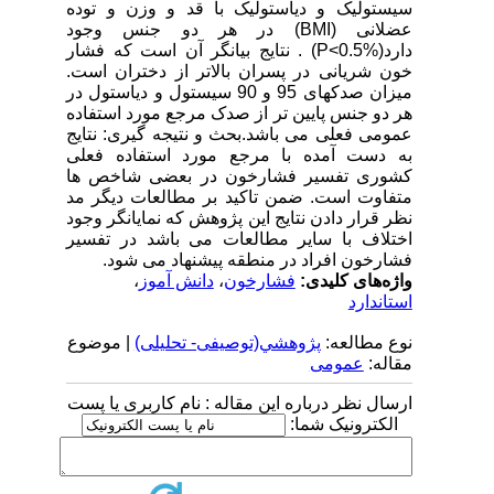
سیستولیک و دیاستولیک با قد و وزن و توده
عضلانی (BMI) در هر دو جنس وجود
دارد(P<0.5%) . نتایج بیانگر آن است که فشار
خون شریانی در پسران بالاتر از دختران است.
میزان صدکهای 95 و 90 سیستول و دیاستول در
هر دو جنس پایین تر از صدک مرجع مورد استفاده
عمومی فعلی می باشد.بحث و نتیجه گیری: نتایج
به دست آمده با مرجع مورد استفاده فعلی
کشوری تفسیر فشارخون در بعضی شاخص ها
متفاوت است. ضمن تاکید بر مطالعات دیگر مد
نظر قرار دادن نتایج این پژوهش که نمایانگر وجود
اختلاف با سایر مطالعات می باشد در تفسیر
فشارخون افراد در منطقه پیشنهاد می شود.
واژه‌های کلیدی:
فشارخون
،
دانش آموز
،
استاندارد
نوع مطالعه:
پژوهشي(توصیفی- تحلیلی)
| موضوع
مقاله:
عمومى
ارسال نظر درباره این مقاله : نام کاربری یا پست
الکترونیک شما: