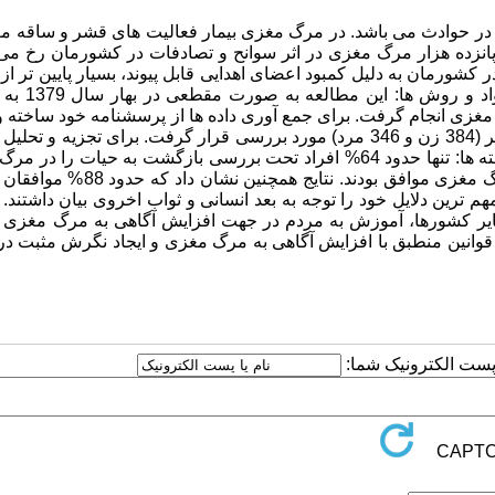
 در حوادث می باشد. در مرگ مغزی بیمار فعالیت های قشر و ساقه م
 پانزده هزار مرگ مغزی در اثر سوانح و تصادفات در کشورمان رخ می
عضا در کشورمان به دلیل کمبود اعضای اهدایی قابل پیوند، بسیار پایین تر از 
آمریکا بوده و هر سال هزاران نفر جان خود را
ه اهدای عضو در مرگ مغزی انجام گرفت. برای جمع آوری داده ها از پرسشنامه خود ساخت
نمونه گیری چند مرحله ای استفاده گردید. در این پژوهش جمعا 730 نفر (384 زن و 346 مرد) مورد بررسی قرار گرفت. برای تجزیه 
از نرم افزار SPSS و آزمون های مجذور کای و تی استفاده گردید. یافته ها: تنها حدود 64% افراد تحت بررسی بازگشت به حیات
غیرممکن دانسته اند. حدود 93% این افراد با پیوند اعضا از افراد با مرگ مغزی موافق بودند.
 ترین دلایل خود را توجه به بعد انسانی و ثواب اخروی بیان داشتند.
 سایر کشورها، آموزش به مردم در جهت افزایش آگاهی به مرگ مغزی و
نین منطبق با افزایش آگاهی به مرگ مغزی و ایجاد نگرش مثبت در 
ا پست الکترونیک شما: