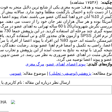
چکیده:
(۱۷۵۴۶ مشاهده)
پیش زمینه و هدف: ضربه مغزی یکی از شایع ترین دلایل منجر به فوت
را از دست داده و احتمال بازگشت مطلقا وجود ندارد. سالانه بیش از
کمتر از 10% آنان جزو اهدا کنندگان عضو می باشند. تعداد پیوند ا
بررسی نگرش شهروندان20 تا 60 ساله تهرانی ب
اعضا، راضی به تکمیل و امضا فرم اهدا عضو بودند. رضایت دهندگان مهم
نتیجه گیری: با توجه به نتایج به دست آمده از این پژوهش و تجارب
نگرش مثبت در اهدای عضو ضروری به نظر می رسد. در ضمن تدوین قوا
عضو و پیوند اعضا توصیه می گردد.
واژه‌های کلیدی:
پیوند اعضای اهدای عضو
،
مرگ مغزی
نوع مطالعه:
پژوهشي(توصیفی- تحلیلی)
| موضوع مقاله:
عمومى
ارسال نظر درباره این مقاله : نام کاربری ی