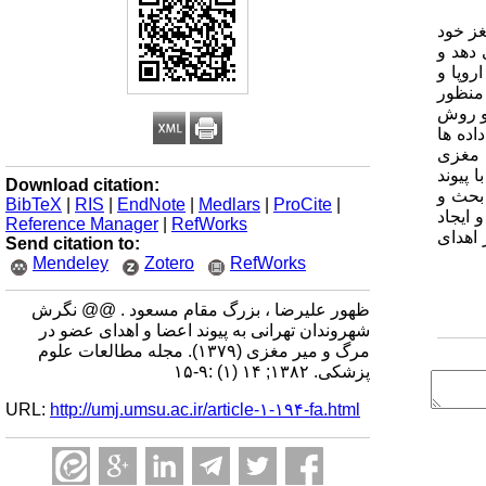
غز خود
 دهد و
اروپا و
 از دست می دهند. مواد و روش ها: این مطالعه به صورت مقطعی در بهار سال 1379 به منظور
ه و روش
و تحلیل داده ها
 را در مرگ مغزی
 نتایج همچنین نشان داد که حدود 88% موافقان با پیوند
Download citation:
 بحث و
BibTeX
|
RIS
|
EndNote
|
Medlars
|
ProCite
|
 ایجاد
Reference Manager
|
RefWorks
اهدای
Send citation to:
Mendeley
Zotero
RefWorks
ظهور علیرضا ، بزرگ مقام مسعود . @@ نگرش
شهروندان تهرانی به پیوند اعضا و اهدای عضو در
مرگ و میر مغزی (۱۳۷۹). مجله مطالعات علوم
پزشکی. ۱۳۸۲; ۱۴ (۱) :۹-۱۵
URL:
http://umj.umsu.ac.ir/article-۱-۱۹۴-fa.html