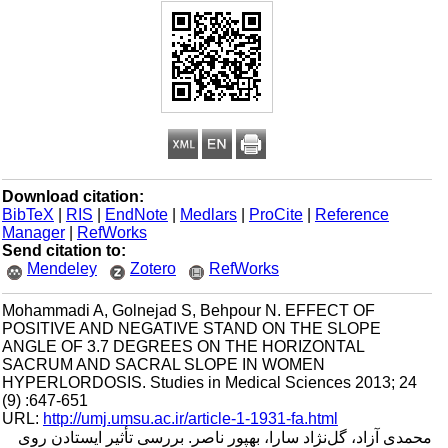
Download citation:
BibTeX
|
RIS
|
EndNote
|
Medlars
|
ProCite
|
Reference
Manager
|
RefWorks
Send citation to:
Mendeley
Zotero
RefWorks
Mohammadi A, Golnejad S, Behpour N. EFFECT OF
POSITIVE AND NEGATIVE STAND ON THE SLOPE
ANGLE OF 3.7 DEGREES ON THE HORIZONTAL
SACRUM AND SACRAL SLOPE IN WOMEN
HYPERLORDOSIS. Studies in Medical Sciences 2013; 24
(9) :647-651
URL:
http://umj.umsu.ac.ir/article-1-1931-fa.html
محمدی آزاد، گل‌نژاد سارا، بهپور ناصر. بررسی تأثیر ایستادن روی