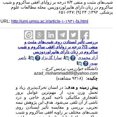
شیب‌های مثبت و منفی ۷/۳ درجه بر زوایای افقی ساکروم و شیب
ساکروم در زنان دارای هایپرلوردوزیس. مجله مطالعات علوم
پزشکی. ۱۳۹۲; ۲۴ (۹) :۶۴۷-۶۵۱
URL:
http://umj.umsu.ac.ir/article-۱-۱۹۳۱-fa.html
بررسی تأثیر ایستادن روی شیب‌های مثبت و
منفی 7/3 درجه بر زوایای افقی ساکروم و شیب
ساکروم در زنان دارای هایپرلوردوزیس
*
آزاد محمدی
،
سارا گل‌نژاد
،
ناصر
بهپور
دانشگاه خوارزمی، پردیس کرج، ،
azad_mohammadi89@yahoo.com
چکیده:
(۹۳۱۸ مشاهده)
پیش زمینه و هدف:
در انسان تحرک‌پذیری زیاد و
تحمل وزن بدن، از مهم‌ترین عوامل بروز
ناهنجاری مکانیکی ناحیه کمری خاجی و درد
ناشی از آن تلقی می‌شود. هدف این پژوهش نیمه
تجربی، بررسی و مقایسه تأثیر ایستادن روی
شیب‌های مختلف بر زاویه افقی ساکروم و شیب