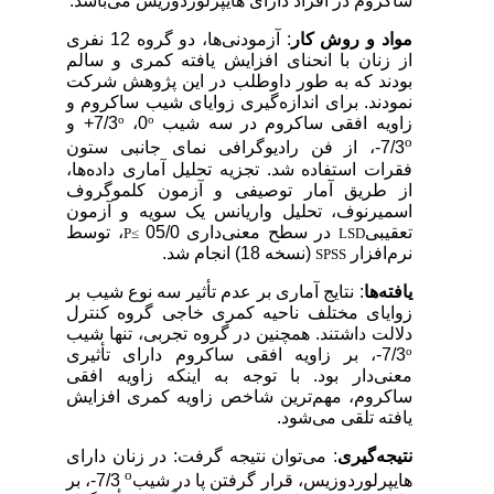
ساکروم در افراد دارای هایپرلوردوزیس می‌باشد.
مواد و روش کار
: آزمودنی‌ها، دو گروه 12 نفری
از زنان با انحنای افزایش یافته کمری و سالم
بودند که به طور داوطلب در این پژوهش شرکت
نمودند. برای اندازه‌گیری زوایای شیب ساکروم و
o
o
زاویه افقی ساکروم در سه شیب
0،
7/3+ و
o
7/3-، از فن رادیوگرافی نمای جانبی ستون
فقرات استفاده شد. تجزیه تحلیل آماری داده‌ها،
از طریق آمار توصیفی و آزمون کلموگروف
اسمیرنوف، تحلیل واریانس یک سویه و آزمون
تعقیبی
در سطح معنی‌داری
05/0
،
توسط
P≤
LSD
نرم‌افزار
(نسخه 18) انجام شد.
SPSS
یافته‌ها
: نتایج آماری بر عدم تأثیر سه نوع شیب بر
زوایای مختلف ناحیه کمری خاجی گروه کنترل
دلالت داشتند. همچنین در گروه تجربی، تنها شیب
o
7/3-، بر زاویه افقی ساکروم دارای تأثیری
معنی‌دار بود. با توجه به اینکه زاویه افقی
ساکروم، مهم‌ترین شاخص زاویه کمری افزایش
یافته تلقی می‌شود.
نتیجه‌گیری
: می‌توان نتیجه گرفت: در زنان دارای
o
هایپرلوردوزیس، قرار گرفتن پا در شیب
7/3-، بر