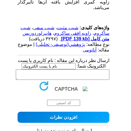
زاویه کمری افزایش یافته آن‌ها تأثیرگذار
می‌باشد.
واژه‌های کلیدی:
شیب مثبت
،
شیب منفی
،
شیب
ساکروم
،
زاویه افقی ساکروم
،
هایپرلوردوزیس
متن کامل
[PDF 139 kb]
(۳۲۹۷ دریافت)
نوع مطالعه:
پژوهشي(توصیفی- تحلیلی)
| موضوع
مقاله:
آناتومی
ارسال نظر درباره این مقاله : نام کاربری یا پست
الکترونیک شما:
ارسال پیام به نویسنده مسئول