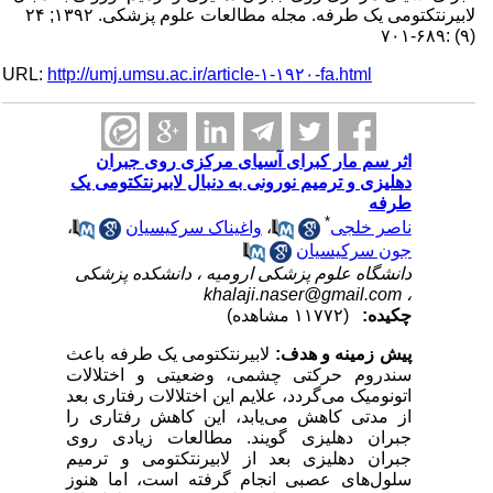
لابیرنتکتومی یک طرفه. مجله مطالعات علوم پزشکی. ۱۳۹۲; ۲۴
(۹) :۶۸۹-۷۰۱
URL:
http://umj.umsu.ac.ir/article-۱-۱۹۲۰-fa.html
اثر سم مار کبرای آسیای مرکزی روی جبران
دهلیزی و ترمیم نورونی به دنبال لابیرنتکتومی یک
طرفه
*
ناصر خلجی
،
واغیناک سرکیسیان
،
جون سرکیسیان
دانشگاه علوم پزشکی ارومیه ، دانشکده پزشکی
khalaji.naser@gmail.com
،
چکیده:
(۱۱۷۷۲ مشاهده)
پیش زمینه و هدف:
لابیرنتکتومی یک طرفه باعث
سندروم حرکتی چشمی، وضعیتی و اختلالات
اتونومیک می‌گردد، علایم این اختلالات رفتاری بعد
از مدتی کاهش می‌یابد، این کاهش رفتاری را
جبران دهلیزی گویند. مطالعات زیادی روی
جبران دهلیزی بعد از لابیرنتکتومی و ترمیم
سلول‌های عصبی انجام گرفته است، اما هنوز