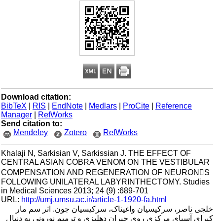
Download citation:
BibTeX
|
RIS
|
EndNote
|
Medlars
|
ProCite
|
Reference
Manager
|
RefWorks
Send citation to:
Mendeley
Zotero
RefWorks
Khalaji N, Sarkisian V, Sarkissian J. THE EFFECT OF
CENTRAL ASIAN COBRA VENOM ON THE VESTIBULAR
COMPENSATION AND REGENERATION OF NEURONS
FOLLOWING UNILATERAL LABYRINTHECTOMY. Studies
in Medical Sciences 2013; 24 (9) :689-701
URL:
http://umj.umsu.ac.ir/article-1-1920-fa.html
خلجی ناصر، سرکیسیان واغیناک، سرکیسیان جون. اثر سم مار
کبرای آسیای مرکزی روی جبران دهلیزی و ترمیم نورونی به دنبال