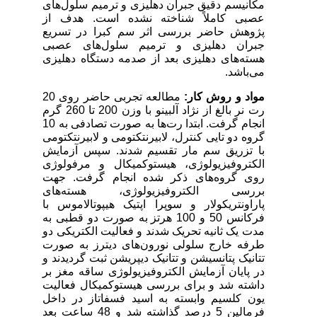
مکانیسم دقیق جبران دهلیزی و ترمیم سلول‌های
عصبی کاملاً شناخته نشده است. هدف از
پژوهش حاضر بررسی اثر سم کبرا در تسریع
جبران دهلیزی و ترمیم سلول‌های عصبی
هسته‌های دهلیزی بعد از صدمه دستگاه دهلیزی
می‌باشد.
مواد و روش کار:
مطالعه تجربی حاضر روی 20
رت نر بالغ از نژاد آلبینو با وزن 200 تا 260 گرم
انجام گرفت. ابتدا رت‌ها به صورت تصادفی به 10
گروه دو تایی
کنترل، لابیرنتکتومی و لابیرنتکتومی
با تزریق سم مار تقسیم شدند. سپس آزمایش
الکتروفیزیولوژی، هیستوکمیکال و مرفولوژی
روی گروه‌های ذکر شده انجام گرفت. جهت
بررسی الکتروفیزیولوژی، هسته‌های
پاراونتریکولار و سوپرا اپتیک هیپوتالاموس با
فرکانس 50 و 100 هرتز
به صورت دو قطبی به
مدت یک ثانیه تحریک شدند و فعالیت الکتریکی دو
طرفه خارج سلولی نورون‌های دیترز به صورت
تتانیک پتانسیشن و تتانیک دیپریشن ثبت گردیدند و
در پایان آزمایش الکتروفیزیولوژی ساقه مغز بر
داشته شد و برای بررسی هیستوکمیکال فعالیت
یون کلسیم وابسته به اسید فسفاتاز در داخل
فرمالین 5 درصد گذاشته شد و 48 ساعت بعد