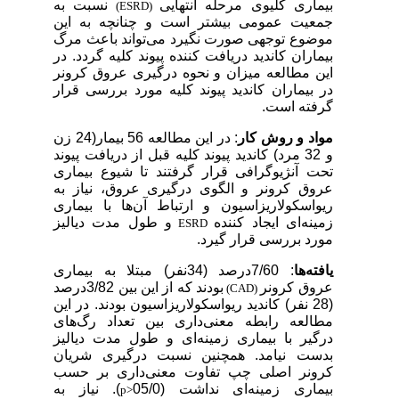
بیماری کلیوی مرحله انتهایی
نسبت به
(ESRD)
جمعیت عمومی بیشتر است و چنانچه به این
موضوع توجهی صورت نگیرد می‌تواند باعث مرگ
بیماران کاندید دریافت کننده پیوند کلیه گردد. در
این مطالعه میزان و نحوه درگیری عروق کرونر
در بیماران کاندید پیوند کلیه مورد بررسی قرار
گرفته است.
مواد و روش کار
: در این مطالعه 56 بیمار(24 زن
و 32 مرد) کاندید پیوند کلیه قبل از دریافت پیوند
تحت آنژیوگرافی قرار گرفتند تا شیوع بیماری
عروق کرونر و الگوی درگیری عروق، نیاز به
ریواسکولاریزاسیون و ارتباط آن‌ها با بیماری
زمینه‌ای ایجاد کننده
و طول مدت دیالیز
ESRD
مورد بررسی قرار گیرد.
یافته‌ها
: 7/60درصد (34نفر) مبتلا به بیماری
عروق کرونر
بودند که از این بین 3/82درصد
(CAD)
(28 نفر) کاندید ریواسکولاریزاسیون بودند. در این
مطالعه رابطه معنی‌داری بین تعداد رگ‌های
درگیر با بیماری زمینه‌ای و طول مدت دیالیز
بدست نیامد. همچنین نسبت درگیری شریان
کرونر اصلی چپ تفاوت معنی‌داری بر حسب
بیماری زمینه‌ای نداشت (05/0
). نیاز به
p>