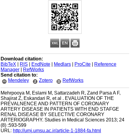
Download citation:
BibTeX
|
RIS
|
EndNote
|
Medlars
|
ProCite
|
Reference
Manager
|
RefWorks
Send citation to:
Mendeley
Zotero
RefWorks
Mehrpooya M, Eslami M, Sattarzadeh R, Zand Parsa A F,
Shajirat Z, Eskandari R, et al . EVALUATION OF THE
PREVALNENCE AND PATTERN OF CORONARY
ARTERY DISEASE IN PATIENTS WITH END STAFGE
RENAL DISEASE BY SELECTIVE CORONARY
ARTERIOGRAPHY. Studies in Medical Sciences 2013; 24
(8) :593-599
URL:
http://umj.umsu.ac.ir/article-1-1884-fa.html