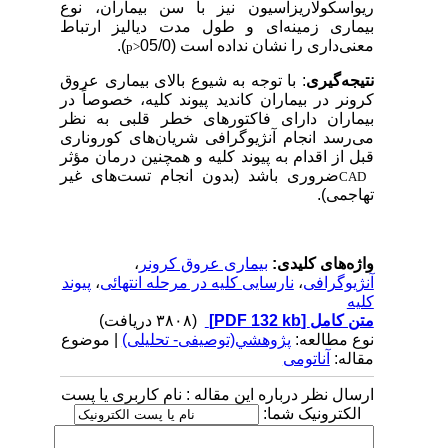
ریواسکولاریزاسیون نیز با سن بیماران، نوع
بیماری زمینه‌ای و طول مدت دیالیز ارتباط
معنی‌داری را نشان نداده است (05/0
).
p>
نتیجه‌گیری
: با توجه به شیوع بالای بیماری عروق
کرونر در بیماران کاندید پیوند کلیه، خصوصاً در
بیماران دارای فاکتورهای خطر قلبی به نظر
می‌رسد انجام آنژیوگرافی شریان‌های کوروناری
قبل از اقدام به پیوند کلیه و همچنین درمان مؤثر
ضروری باشد (بدون انجام تست‌های غیر
CAD
تهاجمی).
واژه‌های کلیدی:
بیماری عروق کرونر
،
آنژیوگرافی
،
نارسایی کلیه در مرحله انتهائی
،
پیوند
کلیه
متن کامل
[PDF 132 kb]
(۳۸۰۸ دریافت)
نوع مطالعه:
پژوهشي(توصیفی- تحلیلی)
| موضوع
مقاله:
آناتومی
ارسال نظر درباره این مقاله : نام کاربری یا پست
الکترونیک شما: