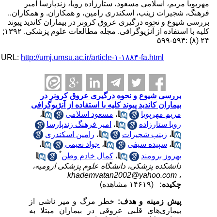
مهرپویا مریم، اسلامی مسعود، ستارزاده رویا، زندپارسا امیر
فرهنگ، شجیرات زینب، اسکندری رامین، و همکاران. و همکاران..
بررسی شیوع و نحوه درگیری عروق کرونر در بیماران کاندید پیوند
کلیه با استفاده از آنژیوگرافی. مجله مطالعات علوم پزشکی. ۱۳۹۲;
۲۴ (۸) :۵۹۳-۵۹۹
URL:
http://umj.umsu.ac.ir/article-۱-۱۸۸۴-fa.html
بررسی شیوع و نحوه درگیری عروق کرونر در
بیماران کاندید پیوند کلیه با استفاده از آنژیوگرافی
مریم مهرپویا
،
مسعود اسلامی
،
رویا ستارزاده
،
امیر فرهنگ زندپارسا
،
زینب شجیرات
،
رامین اسکندری
،
سپیده سیفی
،
جواد نعیمی
،
*
بهروز برومند
،
کمال خادم وطن
دانشکده پزشکی، دانشگاه علوم پزشکی ارومیه،
khademvatan2002@yahoo.com
،
چکیده:
(۱۴۶۱۹ مشاهده)
پیش زمینه و هدف:
خطر مرگ و میر ناشی از
بیماری‌های قلبی عروقی در بیماران مبتلا به