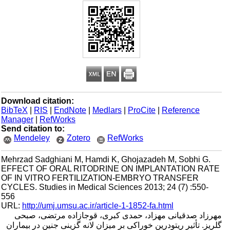
Download citation:
BibTeX
|
RIS
|
EndNote
|
Medlars
|
ProCite
|
Reference
Manager
|
RefWorks
Send citation to:
Mendeley
Zotero
RefWorks
Mehrzad Sadghiani M, Hamdi K, Ghojazadeh M, Sobhi G.
EFFECT OF ORAL RITODRINE ON IMPLANTATION RATE
OF IN VITRO FERTILIZATION-EMBRYO TRANSFER
CYCLES. Studies in Medical Sciences 2013; 24 (7) :550-
556
URL:
http://umj.umsu.ac.ir/article-1-1852-fa.html
مهرزاد صدقیانی مهزاد، حمدی کبری، قوجازاده مرتضی، صبحی
گلریز. تأثیر ریتودرین خوراکی بر میزان لانه گزینی جنین در بیماران