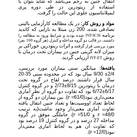
انتقال جنین به رحم می‌باشد که شاید بتوان با
استفاده از ریتودرین در طی دوره پری
ایمپلانتاسیون جلوی این حالت را گرفت
.
مواد و روش کار:
در یک مطالعه کارآزمایی بالینی
تصادفی شده، 200 زن
مبتلا به نازایی که کاندید
برنامه
IVF/ICSI
شده بودند و شرایط ورود به مطالعه را
داشتند، در قالب دو گروه مداخله و کنترل (هر گروه 100 نفر)
اثرات ریتودرین خوراکی بر
مورد بررسی قرار گرفتند و
میزان لانه گزینی جنین در بیماران تحت درمان با
روش
ارزیابی گردید.
IVF-ET
یافته‌ها:
میانگین سنی بیماران مورد بررسی،
2/4± 9/30 س
ال بود که در محدوده سنی 35-20
سال قرار داشتند. درصد لقاح در گروه تحت
درمان با ریتودرین
8/15±2/73 و در گروه کنترل
6/17±6/72 بود که تفاوت د
و گروه از نظر آماری
معنی‌داری نبود(
61/0=
).
بین بیماران دو گروه از
P
لحاظ تعداد اووسیت‌ها و تعداد جنین انتقال یافته
تفاوت آماری معنی‌دار وجود نداشت(
به ترتیب
48/0=
و 51/0=
). حاملگی موفق در گروه
P
P
مداخله 27 درصد و در گروه کنترل 19 درصد بود
که تفاوت آن هم به لحاظ آماری معنی‌دار
نبود
(
12/0=
).
P