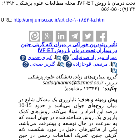
تحت درمان با روش IVF-ET. مجله مطالعات علوم پزشکی. ۱۳۹۲;
۲۴ (۷) :۵۵۰-۵۵۶
URL:
http://umj.umsu.ac.ir/article-۱-۱۸۵۲-fa.html
تأثیر ریتودرین خوراکی بر میزان لانه گزینی جنین
در بیماران تحت درمان با روش IVF-ET
*
مهزاد مهرزاد صدقیانی
،
کبری حمدی
،
مرتضی قوجازاده
،
گلریز صبحی
گروه بیماری‌های زنان دانشگاه علوم پزشکی
تبریز ،
sadaghianim@tbzmed.ac.ir
چکیده:
(۱۴۳۴۴ مشاهده)
پیش زمینه و هدف:
ناباروری یک مشکل شایع در
میان زوج‌های جوان می‌باشد و حدود 15-10
درصد این افراد را مبتلا می‌کند
.
روش‌های کمک
باروری یک روش شناخته شده در جهان است که
به سرعت در حال توسعه و پیشرفت می‌باشد.
یکی از فاکتورهای دخیل در مورد شکست لانه
گزینی جنین، تحریک انقباضات رحمی در حین