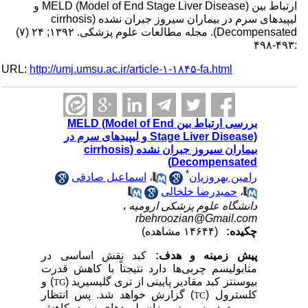
ارتباط بین MELD (Model of End Stage Liver Disease) و
لیپیدهای سرم در بیماران سیروز جبران نشده (cirrhosis
Decompensated). مجله مطالعات علوم پزشکی. ۱۳۹۲; ۲۴ (۷)
:۴۹۳-۴۹۸
URL:
http://umj.umsu.ac.ir/article-۱-۱۸۴۵-fa.html
بررسی ارتباط بین MELD (Model of End
Stage Liver Disease) و لیپیدهای سرم در
بیماران سیروز جبران نشده (cirrhosis
Decompensated)
*
رامین بهروزیان
،
اسماعیل صادقی
،
حمیدرضا خلخالی
دانشگاه علوم پزشکی ارومیه ،
rbehroozian@Gmail.com
چکیده:
(۱۴۶۴۴ مشاهده)
پیش زمینه و هدف:
کبد ن
قش اساسی در
متابولیسم چربی‌ها دارد نتیجتاً با کاهش قدرت
بیوسنتز کبد مقادیر پایینی از تری گلیسیرید (
) و
TG
کلسترول (
) گزارش خواهد شد. پس انتظار
TC
می‌رود در سیروز میزان لیپیدهای سرم کاهش