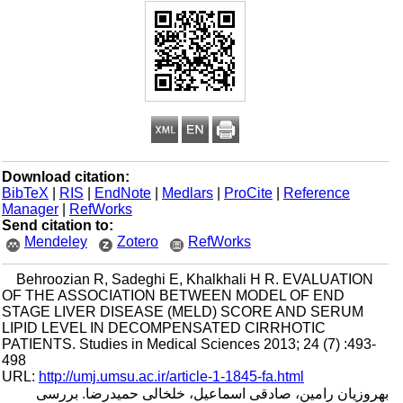
Download citation:
BibTeX
|
RIS
|
EndNote
|
Medlars
|
ProCite
|
Reference
Manager
|
RefWorks
Send citation to:
Mendeley
Zotero
RefWorks
Behroozian R, Sadeghi E, Khalkhali H R. EVALUATION
OF THE ASSOCIATION BETWEEN MODEL OF END
STAGE LIVER DISEASE (MELD) SCORE AND SERUM
LIPID LEVEL IN DECOMPENSATED CIRRHOTIC
PATIENTS. Studies in Medical Sciences 2013; 24 (7) :493-
498
URL:
http://umj.umsu.ac.ir/article-1-1845-fa.html
بهروزیان رامین، صادقی اسماعیل، خلخالی حمیدرضا. بررسی