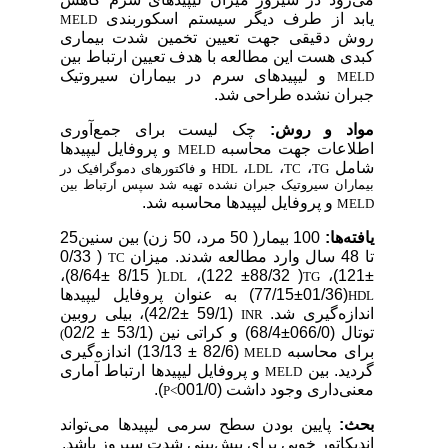
یابد از طرف دیگر سیستم اسکوربندی
MELD
روش دقیقی جهت تعیین تخمین شدت بیماری
کبدی هست این مطالعه با هدف تعیین ارتباط بین
و لیپیدهای سرم در بیماران سیروتیک
MELD
جبران نشده طراحی شد.
مواد و روش:
چک لیست برای جمع‌آوری
اطلاعات جهت محاسبه
و پروفایل لیپیدها
MELD
شامل
،
،
،
TG
TC
LDL
HDL
و فاکتورهای دموگرافیک در
بیماران سیروتیک جبران نشده تهیه شد سپس ارتباط بین
و پروفایل لیپیدها محاسبه شد.
MELD
یافته‌ها:
100 بیمار( 50 مرد، 50 زن) بین سنین25
تا 48
سال وارد مطالعه شدند. میزان
( 0/33
TC
،
( 8/15 ±8/64)
( 88/32± 122)،
±121)،
LDL
TG
(01/36
±77/15) به عنوان پروفایل لیپیدها
HDL
اندازه‌گیری شد.
(59/1 ±42/2)، بیلی روبین
INR
توتال (066/0±68/4) و کراتی نین (53/1 ± 02/2
(
برای محاسبه
(82/6 ± 13/13) اندازه‌گیری
MELD
گردید. بین
و پروفایل لیپیدها ارتباط آماری
MELD
معنی‌داری وجود داشت (001/0
).
P<
بحث:
پایین بودن سطح سرمی لیپیدها می‌تواند
اندیکاتور خوبی برای پیش‌بینی شدت سیروز باشد.