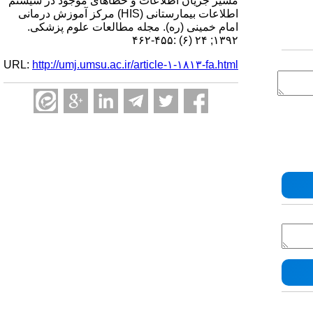
مسیر جریان اطلاعات و خطاهای موجود در سیستم
اطلاعات بیمارستانی (HIS) مرکز آموزش درمانی
امام خمینی (ره). مجله مطالعات علوم پزشکی.
۱۳۹۲; ۲۴ (۶) :۴۵۵-۴۶۲
URL:
http://umj.umsu.ac.ir/article-۱-۱۸۱۳-fa.html