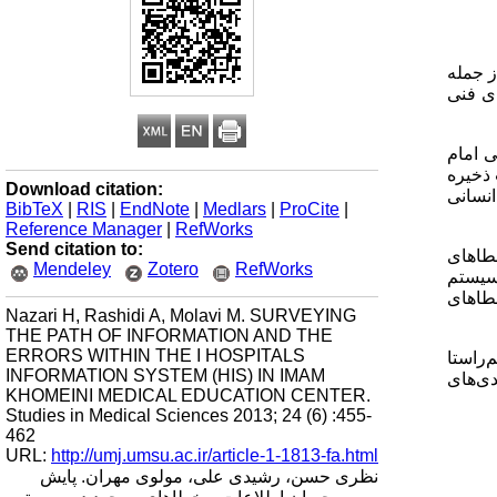
ز جمله
ی فنی
رکز آموزشی و درمانی امام
یستم HIS با استفاده اطلاعات ذخیره
Download citation:
نسانی
BibTeX
|
RIS
|
EndNote
|
Medlars
|
ProCite
|
Reference Manager
|
RefWorks
Send citation to:
دارد (00/0 P= ). هر چند بین خطاهای
Mendeley
Zotero
RefWorks
که با سیستم
هده شد که بیشترین خطاهای
Nazari H, Rashidi A, Molavi M. SURVEYING
THE PATH OF INFORMATION AND THE
ERRORS WITHIN THE I HOSPITALS
‌راستا
INFORMATION SYSTEM (HIS) IN IMAM
دی‌های
KHOMEINI MEDICAL EDUCATION CENTER.
Studies in Medical Sciences 2013; 24 (6) :455-
462
URL:
http://umj.umsu.ac.ir/article-1-1813-fa.html
نظری حسن، رشیدی علی، مولوی مهران. پایش