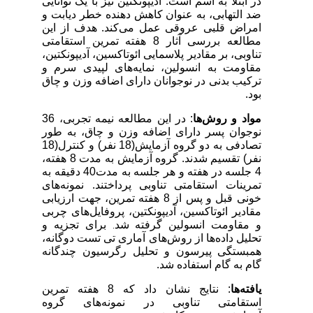
در ابتلا به آسم است. آدیپونکتین نیز با یک توانایی
ضد التهابی، به عنوان کاهش دهنده خطر دیابت و
امراض قلبی عروقی عمل می‌کند. هدف از این
مطالعه بررسی آثار 8 هفته تمرین استقامتی
تناوبی، بر
مقادیر پلاسمایی ائوتاکسین، آدیپونکتین،
مقاومت به انسولین، نمایه‌های لپیدی سرم و
ترکیب بدنی در نوجوانان دارای اضافه وزن و چاق
بود.
مواد و روش‌ها
:
در این مطالعه نیمه تجربی، 36
نوجوان پسر دارای اضافه وزن و چاق، به طور
تصادفی به دو گروه آزمایش(18 نفر) و کنترل(18
نفر) تقسیم شدند. گروه آزمایش به مدت 8 هفته،
4 جلسه در هفته و هر جلسه به مدت40 دقیقه به
تمرینات استقامتی تناوبی پرداختند. نمونه‌های
خونی قبل و پس از 8 هفته تمرین، جهت ارزیابی
مقادیر ائوتاکسین، آدیپونکتین، پروفایل‌های چربی
و مقاومت انسولین گرفته شد
برای تجزیه و
.
تحلیل داده‌ها از روش‌های آماری تی تست دوگانه،
همبستگی
پیرسون و
تحلیل رگرسیون چندگانه
گام به گام
استفاده شد.
یافته‌ها
: نتایج نشان داد که 8 هفته تمرین
استقامتی تناوبی
در نمونه‌های گروه