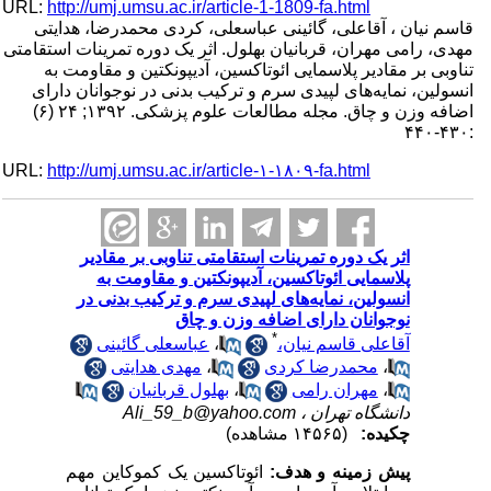
URL:
http://umj.umsu.ac.ir/article-1-1809-fa.html
قاسم نیان ، آقاعلی، گائینی عباسعلی، کردی محمدرضا، هدایتی
مهدی، رامی مهران، قربانیان بهلول. اثر یک دوره تمرینات استقامتی
تناوبی بر مقادیر پلاسمایی ائوتاکسین، آدیپونکتین و مقاومت به
انسولین، نمایه‌های لپیدی سرم و ترکیب بدنی در نوجوانان دارای
اضافه وزن و چاق. مجله مطالعات علوم پزشکی. ۱۳۹۲; ۲۴ (۶)
:۴۳۰-۴۴۰
URL:
http://umj.umsu.ac.ir/article-۱-۱۸۰۹-fa.html
اثر یک دوره تمرینات استقامتی تناوبی بر مقادیر
پلاسمایی ائوتاکسین، آدیپونکتین و مقاومت به
انسولین، نمایه‌های لپیدی سرم و ترکیب بدنی در
نوجوانان دارای اضافه وزن و چاق
*
آقاعلی قاسم نیان،
،
عباسعلی گائینی
،
محمدرضا کردی
،
مهدی هدایتی
،
مهران رامی
،
بهلول قربانیان
دانشگاه تهران ،
Ali_59_b@yahoo.com
چکیده:
(۱۴۵۶۵ مشاهده)
پیش زمینه و هدف:
ائوتاکسین یک کموکاین مهم