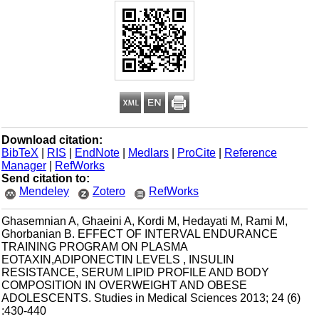
Download citation:
BibTeX
|
RIS
|
EndNote
|
Medlars
|
ProCite
|
Reference
Manager
|
RefWorks
Send citation to:
Mendeley
Zotero
RefWorks
Ghasemnian A, Ghaeini A, Kordi M, Hedayati M, Rami M,
Ghorbanian B. EFFECT OF INTERVAL ENDURANCE
TRAINING PROGRAM ON PLASMA
EOTAXIN,ADIPONECTIN LEVELS , INSULIN
RESISTANCE, SERUM LIPID PROFILE AND BODY
COMPOSITION IN OVERWEIGHT AND OBESE
ADOLESCENTS. Studies in Medical Sciences 2013; 24 (6)
:430-440