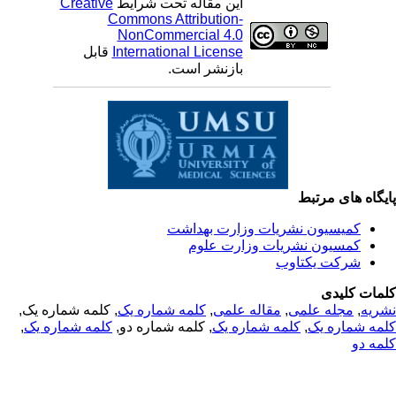
این مقاله تحت شرایط
Creative
Commons Attribution-
NonCommercial 4.0
International License
قابل
بازنشر است.
یگاه های مرتبط
کمیسیون نشریات وزارت بهداشت
کمسیون نشریات وزارت علوم
شرکت یکتاوب
مات کلیدی
ریه
,
مجله علمی
,
مقاله علمی
,
کلمه شماره یک
, کلمه شماره یک,
مه شماره یک
,
کلمه شماره یک
, کلمه شماره دو,
کلمه شماره یک
,
مه دو
© 2025 All Rights Reserved | Health Science Monitor | Designed &
Developed by : Yektaweb