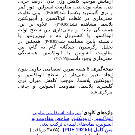
آزمایش
موجب کاهش وزن بدن، درصد چربی
بدن، نمایه توده بدن، مقاومت انسولین، دور کمر
و تری گلیسرید پلاسما شد
، ولی تفاوت
(P<0.05)
معنی‌داری در غلظت ائوتاکسین و آدیپونکتین
پلاسما مشاهده نشد
علاوه بر این،
(P>0.05)
همبستگی مثبت و معنی‌داری بین سطح اولیه
ائوتاکسین با کلسترول تام و لیپوپروتئین با
دانسیته پایین مشاهده شد
. همچنین در
(P<0.05)
تحلیل رگرسیون چندگانه گام به گام،
بین
مقاومت انسولین با ائوتاکسین همبستگی
معنی‌داری وجود داشت
(P<0.05)
نتیجه‌گیری
: 8 هفته تمرین استقامتی تناوبی بدون
ایجاد تغییر معنی‌دار در سطح ائوتاکسین و
آدیپونکتین پلاسما، موجب
کاهش
میزان تری
گلیسرید پلاسما، مقاومت انسولین و چاقی
مرکزی شد.
واژه‌های کلیدی:
تمرینات استقامتی تناوبی
،
ائوتاکسین
،
آدیپونکتین
،
شاخص مقاومت به
انسولین
،
نمایه‌های لپیدی
،
ترکیب بدنی
متن کامل
[PDF 192 kb]
(۳۸۳۵ دریافت)