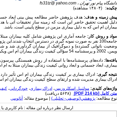
دانشگاه پیام نور تهران ،
fs31tz@ yahoo.com
چکیده:
(۱۴۸۰۴ مشاهده)
یش زمینه و هدف:
هدف پژوهش حاضر
مطالعه
پیش بینی ابعاد جسم
دلیل اهمیت تحقیق حاضر این است که زمینه ساز تحقیقات آتی با هد
بیماران ام اس که به دلیل بیماری مزمن در سطح پایینی است، باشد.
واد و روش کار:
جامعه آماری این پژوهش شامل کلیه بیماران مبتلا 
جامعه100 نفر به صورت نمونه گیری در دسترس انتخاب شدند.این 
ضعیت ناتوانی گسترده) و دموگرافیک از بیماران گردآوری شد و ش
ویمن، 2002 و پرسشنامه 54 سؤالی کیفیت زندگی بیماران ام اس ویکری، 1995) را تکمیل کردند.
افته‌ها:
داده‌های پرسشنامه‌ها با استفاده از روش همبستگی پیرسون 
بیماری، ابعاد جسمانی و ابعاد روانی کیفیت زندگی بیماران مبتلا به ام ا
تیجه گیری:
ادراک بیماری بر کیفیت زندگی بیماران ام اس تأثیر دارد ب
ادراک بیماری مدیریت شده و ارتقای سطح کیفیت زندگی بیماران ام ا
واژه‌های کلیدی:
مولتیپل اسکلروزیس
،
ادراک بیماری
،
خودگردانی
،
کیفی
متن کامل
[PDF 214 kb]
(۵۶۳۸ دریافت)
نوع مطالعه:
پژوهشي(توصیفی- تحلیلی)
| موضوع مقاله:
آناتومی
ارسال نظر درباره این مقاله : نام کاربری ی