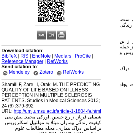
ن است.
زندگی
از این
ز جمله
Download citation:
ریس و
BibTeX
|
RIS
|
EndNote
|
Medlars
|
ProCite
|
Reference Manager
|
RefWorks
Send citation to:
 ادراک
Mendeley
Zotero
RefWorks
Shamili F, Zare H, Oraki M. THE PREDICTING
 ایجاد
QUALITY OF LIFE BASED ON ILLNESS
PERCEPTION IN MULTIPLE SCLEROSIS
PATIENTS. Studies in Medical Sciences 2013;
24 (6) :379-392
URL:
http://umj.umsu.ac.ir/article-1-1804-fa.html
شمیلی فرناز، زارع حسین، اورکی محمد. پیش بینی
کیفیت زندگی بیماران مبتلا به مولتیپل اسکلروزیس
بر اساس ادراک بیماری. مجله مطالعات علوم