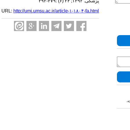
پزشکی. ۱۳۹۲; ۲۴ (۶) :۳۷۹-۳۹۲
URL:
http://umj.umsu.ac.ir/article-۱-۱۸۰۴-fa.html
.