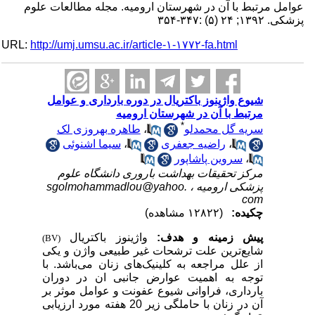
عوامل مرتبط با آن در شهرستان ارومیه. مجله مطالعات علوم
پزشکی. ۱۳۹۲; ۲۴ (۵) :۳۴۷-۳۵۴
URL:
http://umj.umsu.ac.ir/article-۱-۱۷۷۲-fa.html
شیوع واژینوز باکتریال در دوره بارداری و عوامل
مرتبط با آن در شهرستان ارومیه
*
سریه گل محمدلو
،
طاهره بهروزی لک
،
راضیه جعفری
،
سیما اشنوئی
،
سروین پاشاپور
مرکز تحقیقات بهداشت باروری دانشگاه علوم
پزشکی ارومیه ،
sgolmohammadlou@yahoo.
com
چکیده:
(۱۲۸۲۲ مشاهده)
پیش زمینه و هدف:
واژینوز باکتریال
(BV)
شایع‌ترین علت ترشحات غیر طبیعی واژن و یکی
از علل مراجعه به کلینیک‌های زنان می‌باشد. با
توجه به اهمیت عوارض جانبی ان در دوران
بارداری، فراوانی شیوع عفونت و عوامل موثر بر
آن در زنان با حاملگی زیر 20 هفته مورد ارزیابی