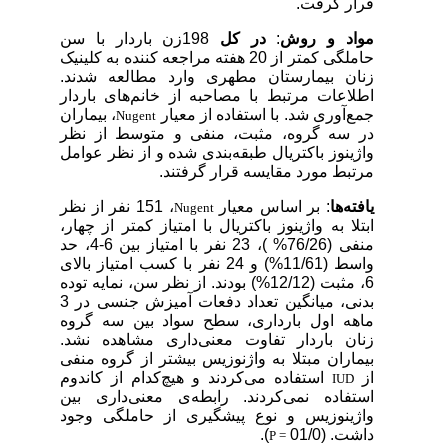
قرار گرفت.
مواد و روش
:
در کل
198زن باردار با سن
حاملگی کمتر از 20 هفته مراجعه کننده به کلینیک
زنان بیمارستان مطهری وارد مطالعه شدند.
اطلاعات مرتبط با مصاحبه از خانم‌های باردار
جمع‌آوری شد. با استفاده از معیار
، بیماران
Nugent
در سه گروه، مثبت، منفی و متوسط از نظر
واژینوز باکتریال طبقه‌بندی شده و از نظر عوامل
مرتبط مورد مقایسه قرار گرفتند.
یافته‌ها
: بر اساس معیار
، 151 نفر از نظر
Nugent
ابتلا به واژینوز باکتریال با امتیاز کمتر از چهار،
منفی (76/26% )، 23 نفر با امتیاز بین 6-4، حد
واسط (11/61%) و 24 نفر با کسب امتیاز بالای
6، مثبت (12/12%) بودند. از نظر سن، نمایه توده
بدنی، میانگین تعداد دفعات آمیزش جنسی در 3
ماهه اول بارداری، سطح سواد بین سه گروه
زنان باردار تفاوت معنی‌داری مشاهده نشد.
بیماران مبتلا به واژنوزیس بیشتر از گروه منفی
از
استفاده می‌کردند و هیچ‌کدام از کاندوم
IUD
استفاده نمی‌کردند. رابطه‌ی معنی‌داری بین
واژینوزیس و نوع پیشگیری از حاملگی وجود
داشت. (01/0
).
P =