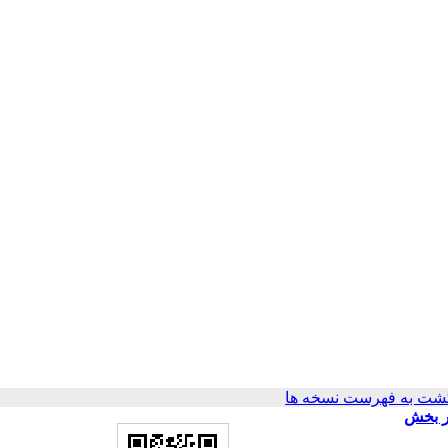
شت به فهرست نسخه ها
رمون‌ها و سیتوکین‌های انتخابی مایع فولیکولر در زنان تحت درمان به روش میکرواینجکشن (ICSI) در بخش