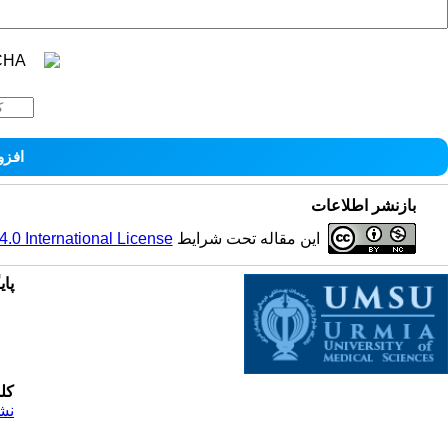
بازنشر اطلاعات
این مقاله تحت شرایط
0 International License
پای
کل
نش
© 2025 All Rights Reserved | Health Science Monitor | Designed & Developed by : Yektaweb