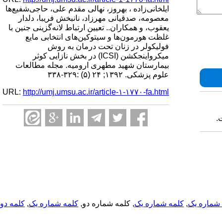
ایلخانی‌زاده ، بهروز، نهالی مقدم علی، حاجی‌شفیع‌ها
معصومه، صدقیانی مهرزاد، نانبخش فریبا، دلدار
یعقوب، و همکاران.. تعیین ارتباط لانه‌گزینی جنین با
غلظت هورمون‌ها و سیتوکین‌های انتخابی مایع
فولیکولر در زنان تحت درمان به روش
میکرواینجکشن (ICSI) در بخش نازایی کوثر
بیمارستان شهید مطهری ارومیه. مجله مطالعات
علوم پزشکی. ۱۳۹۲; ۲۴ (۵) :۳۲۹-۳۳۸
URL:
http://umj.umsu.ac.ir/article-۱-۱۷۷۰-fa.html
.
شماره یک
,
کلمه شماره یک
, کلمه شماره دو,
کلمه شماره یک
,
کلمه دو