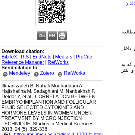
لدار
مطالعه
 داخل
Download citation:
BibTeX
|
RIS
|
EndNote
|
Medlars
|
ProCite
|
Reference Manager
|
RefWorks
که به
Send citation to:
 اینتر
Mendeley
Zotero
RefWorks
Ilkhanizadeh B, Nahali Moghaddam A,
Hajishafiha M, Sadaghiani M, Nanbakhsh F,
Deldar Y, et al . CORRELATION BETWEEN
EMBRYO IMPLANTION AND FOLLICULAR
FLUID SELECTED CYTOKINES AND
HORMONE LEVELS IN WOMEN UNDER
TREATMENT BY MICROINJECTION
TECHNIQUE. Studies in Medical Sciences
2013; 24 (5) :329-338
URL:
http://umj.umsu.ac.ir/article-1-1770-fa.html