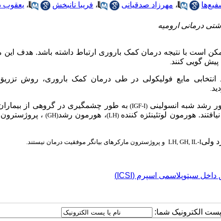
یع‌ها
،
مهرزاد صدقیانی
،
فریبا نانبخش
،
یعقوب د
شتی درمانی ارومیه
کن است با نتیجه درمان کمک باروری ارتباط داشته باشد. هدف این 
 پیش گویی کنند
.
د انتخابی مایع فولیکولی در طی درمان کمک باروری، روش تزریق
ید
.
ور رشد شبه انسولینی
به طور چشمگیری در گروهی از بیماران 
(IGF-I)
فتند. هورمون لوتئینئزه کننده
، هورمون رشد
، پروژسترون و
(GH)
(LH)
د ولی
LH, GH, IL-I
و پروژسترون مارکرهای بیانگر موفقیت درمان نیستند
.
داخل سیتوپلاسمی اسپرم (ICSI)
ا پست الکترونیک شما: