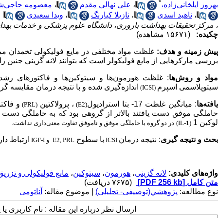
*
بهروز ایلخانی‌زاده،
،
علی نهالی مقدم
،
معصومه حاجی‌شف
،
ناهید اسدی
،
نازیلا کیارنگ
،
ویدا سعیدی
، مرکز تحقیقات بهداشت باروری، دانشگاه علوم پزشکی و خدمات بهدا
چکیده:
(۱۵۶۷۱ مشاهده)
یش زمینه و هدف:
غلظت مواد مختلفی در مایع فولیکولی تخمدان مم
بررسی مارکرهایی از مایع فولیکولر است که بتوانند لانه گزینی جنین را
واد و روش‌ها
: غلظت هورمون‌ها و سیتوکین‌ها و فاکتورهای رش
سیتوپلاسمی اسپرم
اندازه‌گیری شده و با نتیجه درمان مقایسه گرد
(ICSI)
افته‌ها
: میانگین غلظت 17- بتا استرادیول
، پرولاکتین
و فاکت
(PRL)
(E2)
املگی موفق دست یافتند بالاتر از گروهی بود که به حاملگی دست نیا
لوکین 1
(IL-1)
در دو گروه با حاملگی موفق و ناموفق تفاوت معنی‌داری نداشت
.
بحث و نتیجه گیری
: نتیجه درمان
با سطوح
ارتباط دار
ICSI
E2, PRL
و
IGF-I
واژه‌های کلیدی:
لانه گزینی
،
هورمون
،
سیتوکین
،
مایع فولیکولی و تزریق 
متن کامل
[PDF 256 kb]
(۷۶۷۵ دریافت)
نوع مطالعه:
پژوهشي(توصیفی- تحلیلی)
| موضوع مقاله:
آناتومی
ارسال نظر درباره این مقاله : نام کاربری ی