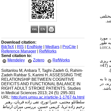
ختلفی
شد.
غزی، مورد
Download citation:
ا گذشته بود و به طور
BibTeX
|
RIS
|
EndNote
|
Medlars
|
ProCite
|
LOTCA
Reference Manager
|
RefWorks
Send citation to:
Mendeley
Zotero
RefWorks
ه ریزی
4=
).
Soltanlou M, Anbara T, Taghi-Zadeh G, Rahim-
Zadeh Rahbar S, Karimi H. ASSESSING THE
 تا به
RELATIONSHIP BETWEEN COGNITIVE
ند، در
DEFICITS AND FUNCTIONAL BALANCE IN
RIGHT ADULT STROKE PATIENTS. Studies
اشد.
in Medical Sciences 2013; 24 (5) :295-301
URL:
http://umj.umsu.ac.ir/article-1-1767-fa.html
سلطانلو مجتبی، عنبرا تورج، تقی زاده قربان، رهبر
رحیم زاده ثریا، کریمی حسین. بررسی میزان ارتباط