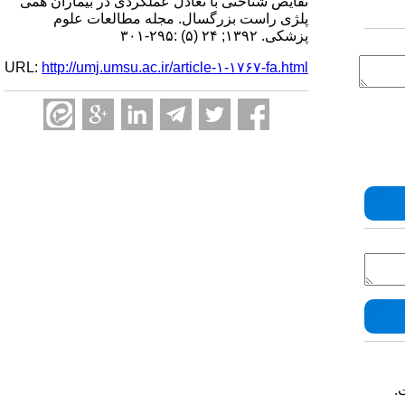
نقایص شناختی با تعادل عملکردی در بیماران همی
پلژی راست بزرگسال. مجله مطالعات علوم
پزشکی. ۱۳۹۲; ۲۴ (۵) :۲۹۵-۳۰۱
URL:
http://umj.umsu.ac.ir/article-۱-۱۷۶۷-fa.html
.