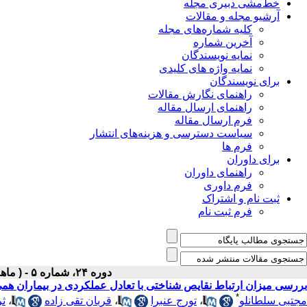
خط‌مشی دبیری مجله
آرشیو مجله و مقالات
کلیه شماره‌های مجله
آخرین شماره
نمایه نویسندگان
نمایه واژه های کلیدی
برای نویسندگان
راهنمای نگارش مقالات
راهنمای ارسال مقاله
فرم ارسال مقاله
سیاست دسترسی و هزینه‌های انتشار
فرم ها
برای داوران
راهنمای داوران
فرم داوری
ثبت نام و اشتراک
فرم ثبت نام
دوره ۲۴، شماره ۵ - ( ماهنامه مرداد ۱۳۹۲ )
بررسی میزان ارتباط نقایص شناختی با تعادل عملکردی در بیماران ه
*
مجتبی سلطانلو
،
تورج عنبرا
،
قربان تقی زاده
،
ثر