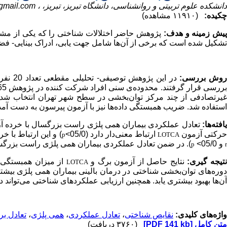
دانشکده علوم تربیتی و روانشناسی، دانشگاه تبریز، تبریز، ،
gmail.com
چکیده:
(۱۱۹۱۰ مشاهده)
یش زمینه و هدف:
پژوهش حاضر اختلالات شناختی را که یکی از مش
تشکیل شده است که برخی از آن‌ها شامل جهت یابی، ادراک بینایی- فض
وش بررسی:
در این
غیرتصادفی از چند مرکز توان‌بخشی در سطح شهر تهران انتخاب شدن
استفاده شد. ضریب همبستگی داده‌ها نیز با آزمون پیرسون به دست آمد
افته‌ها:
تعادل عملکردی بیماران همی پلژی راست بزرگسال با خرده آزم
رکتی آزمون
ارتباط معنی‌دار دارد (05/0>
) و این ارتباط با خ
p
LOTCA
و 05/0>
). در ضمن تعادل عملکردی بیماران همی پلژی راست بزرگسال با
p
r
تیجه گیری:
نتایج حاصل از آزمون برگ و
از میزان همبستگی سط
LOTCA
دوره‌های توان‌بخشی شناختی در درمان بالینی بیماران همی پلژی بیشتر ت
آن‌ها بهبود بیشتری یابد. همچنین ارزیابی عملکردهای شناختی می‌توان
واژه‌های کلیدی:
نقایص شناختی
،
تعادل عملکردی
،
همی پلژی
،
تعادل ب
متن کامل
[PDF 141 kb]
(۳۷۶۰ دریافت)