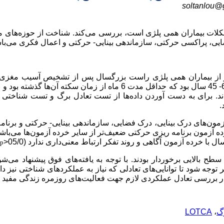
soltanlou@
کلات بیماران همی پلژی است، بررسی می‌کند. شناخت از حوزه‌های م
ایی، پراکسی حرکتی، سازماندهی بینایی- حرکتی و اعمال فکری می‌با
 پژوهش توصیفی- تحلیلی مقطعی تعداد 20 نفر از بیماران همی پلژی راست بزرگسال پس از تشخیص آسیب م
بررسی قرار گرفتند. محدوده‌ی سنی افراد شرکت کننده در پژوهش 65- 45 سال بود که حداقل مدت 6 ماه از زمان سکته آن‌ه
د. برای به دست آوردن داده‌ها از تست تعادل برگ و تست شناختی
.
ون‌های درک بینایی، درک فضایی، سازماندهی بینایی- حرکتی و برنام
رده آزمون برنامه ریزی حرکتی ضعیف‌تر از سایر خرده آزمون‌ها می‌باشد (7
 خرده آزمون آگاهی و روند تفکر ارتباط معنی‌داری ندارد (05/0<
p
ح بالایی برخوردار بودند. با توجه به یافته‌های فوق پیشنهاد می‌شود
وجه شود تا توانایی‌های تعادلی که نیاز به عملکردهای شناختی نیز دار
د در بررسی تعادل عملکردی لازم جهت فعالیت‌های روزمره زندگی مفید ب
رگ
،
LOTCA