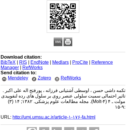
Download citation:
BibTeX
|
RIS
|
EndNote
|
Medlars
|
ProCite
|
Reference
Manager
|
RefWorks
Send citation to:
Mendeley
Zotero
RefWorks
تکمه داشی حسن ، اوسطی آشتیانی فرزانه ، پورفتح اله علی اکبر .
تاثیر احتمالی سمیت سلولی عنصر روی بر سلول های رده لنفوییدی
مولت ـ ۴ (Molt-۴). مجله مطالعات علوم پزشکی. ۱۳۸۲; ۱۴ (۳)
:۹-۱۵
URL:
http://umj.umsu.ac.ir/article-۱-۱۷۶-fa.html