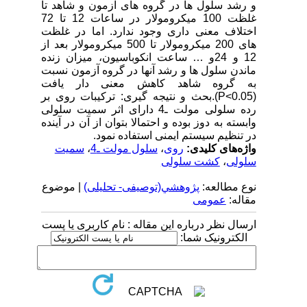
و رشد سلول ها در گروه های آزمون و شاهد تا
غلظت 100 میکرومولار در ساعات 12 تا 72
اختلاف معنی داری وجود ندارد. اما در غلظت
های 200 میکرومولار تا 500 میکرومولار بعد از
12 و 24و … ساعت انکوباسیون، میزان زنده
ماندن سلول ها و رشد آنها در گروه آزمون نسبت
به گروه شاهد کاهش معنی دار یافت
(P<0.05).بحث و نتیجه گیری: ترکیبات روی بر
رده سلولی مولت ـ4 دارای اثر سمیت سلولی
وابسته به دوز بوده و احتمالا بتوان از آن در آینده
در تنظیم سیستم ایمنی استفاده نمود.
واژه‌های کلیدی:
روی
،
سلول مولت ـ4
،
سمیت
سلولی
،
کشت سلولی
نوع مطالعه:
پژوهشي(توصیفی- تحلیلی)
| موضوع
مقاله:
عمومى
ارسال نظر درباره این مقاله : نام کاربری یا پست
الکترونیک شما: