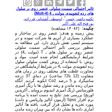
تاثیر احتمالی سمیت سلولی عنصر روی بر سلول
های رده لنفوییدی مولت ـ 4 (Molt-4)
*
تکمه داشی حسن
،
اوسطی آشتیانی فرزانه
،
پورفتح اله علی اکبر
چکیده:
(۱۴۰۸۲ مشاهده)
پیش زمینه و هدف: عنصر روی در ساختار و
عملکرد بسیاری از آنزیم ها شرکت نموده و در
سیستم ایمنی نقش بارزی دارد. این مطالعه به
منظور بررسی تاثیر احتمالی سمیت سلولی
عنصر روی بر سلول های ـ T (مولت ـ4) در
شرایط آزمایشگاهی انجام شده است. مواد و
روش: با استفاده از روش کشت سلولی سلول
رده لنفوییدی مولت ـ4 در شرایط آزمایشگاهی در
مجاورت غلظت های مختلف روی در زمان های
متفاوت (12 تا72 ساعت) در دمای 37 درجه
سانتیگراد و 5 درصد Co2 انکوبه گردید. آنگاه
میزان زنده ماندن و رشد سلول ها با رنگ آمیزی
فلورسانس (رنگ آمیزی اتیدیوم بروماید ـ آکریدین
اورنج) بررسی شد. نتایج به دست آمده با برنامه
نرم افزار Spss (آزمون آنالیز واریانس و دانت)
مورد تجزیه و تحلیل قرار گرفت. یافته ها: آنالیز
آماری داده ها نشان داد که بین میزان زنده ماندن