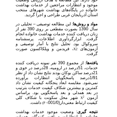
موجود و انتظارات مراجعین از خدمات بهداشت
خانواده در پایگاه‌های بهداشت شهرهای منتخب
استان آذربایجان غربی طراحی و اجرا گردید.
مواد و روش‌ها
: این مطالعه توصیفی – تحلیلی در
سال 1390 بصورت مقطعی بر روی 390 نفر از
زنان دریافت کننده خدمات بهداشت خانواده انجام
گرفت. ابزارگردآوری
اطلاعات، پرسشنامه
سروکوال بود. تحلیل نتایج با آمار توصیفی و
آزمون‌های
، فریدمن و ویلکاکسون صورت
X2
گرفت.
یافته‌ها
: از مجموع 390 نفر نمونه دریافت کننده
خدمات، 51درصد در ارومیه، 28درصد در خوی و
21درصد ساکن بوکان بودند نتایج نشان داد از نظر
1/91درصد پاسخگویان انتظارات برآورده
نمی‌شود. مقایسه ابعاد پنجگانه کیفیت نشان داد
کمترین و بیشترین شکاف کیفیت خدمات بترتیب
در بعد همدلی و بعد پاسخگویی بود.
براساس
2
آزمون
شهر محل سکونت با شکاف کلی
X
کیفیت ارتباط معنی‌دار(001/0
داشت.
(P
<
نتیجه گیری
: وضعیت موجود خدمات بهداشت
خانواده با انتظارات دریافت کنندگان خدمات