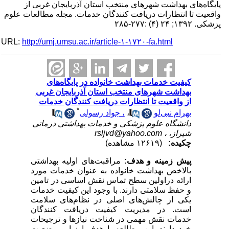
پایگاه‌های بهداشت شهرهای منتخب استان آذربایجان غربی از
واقعیت تا انتظارات دریافت کنندگان خدمات. مجله مطالعات علوم
پزشکی. ۱۳۹۲; ۲۴ (۴) :۲۷۷-۲۸۵
URL:
http://umj.umsu.ac.ir/article-۱-۱۷۲۰-fa.html
کیفیت خدمات بهداشت خانواده در پایگاه‌های
بهداشت شهرهای منتخب استان آذربایجان غربی
از واقعیت تا انتظارات دریافت کنندگان خدمات
*
بهرام نبی‌لو
،
، جواد رسولی
دانشگاه علوم پزشکی و خدمات بهداشتی درمانی
شیراز، ،
rsljvd@yahoo.com
چکیده:
(۱۲۶۱۹ مشاهده)
پیش زمینه و هدف
:
مراقبت‌های اولیه بهداشتی
بالاخص بهداشت خانواده به عنوان خدمات مورد
ارائه دراولین سطح تماس نقش اساسی در تامین
و حفظ سلامتی دارند. با وجود این کیفیت خدمات
یکی از چالش‌های اصلی در نظام‌های سلامت
است. در مدیریت کیفیت دریافت کنندگان
خدمات نقش مهمی در شناخت نیازها و ترجیحات
خود دارند. این مطالعه با هدف ارزیابی وضعیت