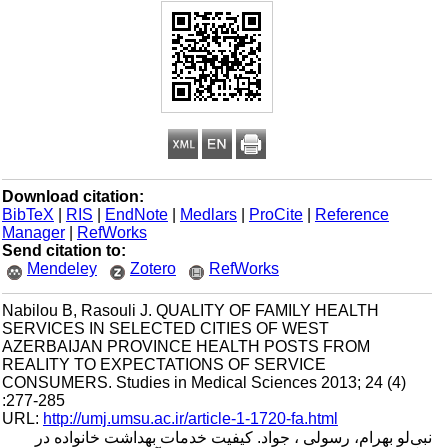
Download citation:
BibTeX
|
RIS
|
EndNote
|
Medlars
|
ProCite
|
Reference
Manager
|
RefWorks
Send citation to:
Mendeley
Zotero
RefWorks
Nabilou B, Rasouli J. QUALITY OF FAMILY HEALTH
SERVICES IN SELECTED CITIES OF WEST
AZERBAIJAN PROVINCE HEALTH POSTS FROM
REALITY TO EXPECTATIONS OF SERVICE
CONSUMERS. Studies in Medical Sciences 2013; 24 (4)
:277-285
URL:
http://umj.umsu.ac.ir/article-1-1720-fa.html
نبی‌لو بهرام، رسولی ، جواد. کیفیت خدمات بهداشت خانواده در