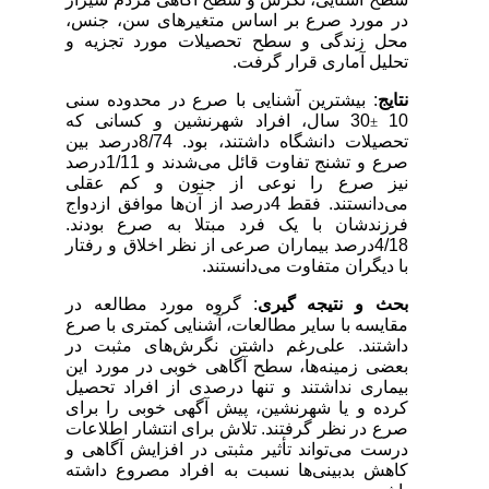
در مورد صرع بر اساس متغیرهای سن، جنس،
محل زندگی و سطح تحصیلات مورد تجزیه و
تحلیل آماری قرار گرفت.
نتایج
: بیشترین آشنایی با صرع در محدوده سنی
10
30 سال، افراد شهرنشین و کسانی که
±
تحصیلات دانشگاه داشتند، بود. 8/74درصد بین
صرع و تشنج تفاوت قائل می‌شدند و 1/11درصد
نیز صرع را نوعی از جنون و کم عقلی
می‌دانستند. فقط 4درصد از آن‌ها موافق ازدواج
فرزندشان با یک فرد مبتلا به صرع بودند.
4/18درصد بیماران صرعی از نظر اخلاق و رف
تار
با دیگران متفاوت می‌دانستند.
بحث و نتیجه گیری
: گروه مورد مطالعه در
مقایسه با سایر مطالعات، آشنایی کمتری با صرع
داشتند. علی
رغم داشتن نگرش‌های مثبت در
بعضی زمینه‌ها، سطح آگاهی خوبی در مورد این
بیماری نداشتند و تنها درصدی از افراد تحصیل
کرده و یا شهرنشین، پیش آگهی خوبی را برای
صرع در نظر گرفتند. تلاش برای انتشار اطلاعات
درست می‌تواند تأثیر مثبتی در افزایش آگاهی و
کاهش بدبینی‌ها نسبت به افراد مصروع داشته