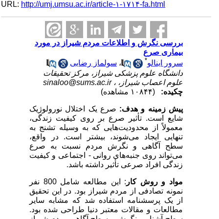
URL:
http://umj.umsu.ac.ir/article-۱-۱۷۱۴-fa.html
بررسی نگرش و اطلاعات مردم شیراز در مورد
بیماری صرع
*
سرور اینالو
،
سولماز رضایی
دانشگاه علوم پزشکی شیراز، مرکز تحقیقات
علوم اعصاب شیراز، ،
sinaloo@sums.ac.ir
چکیده:
(۱۰۸۴۴ مشاهده)
پیش زمینه و هدف:
صرع یک اختلال نورولوژیک
شایع است. تأثیر صرع بر روی کیفیت زندگی،
معمولاً از محدودیت‌هایی که به وسیله تشنج به
تنهایی ایجاد می‌شوند، بیشتر است. در واقع،
سطح آگاهی و نگرش مردم نسبت به صرع
می‌تواند روی جنبه‌های روانی -
اجتماعی و کیفیت
زندگی افراد صرعی تأثیر داشته باشد.
مواد و روش کار
: این مطالعه شامل 800 نفر
نمونه تصادفی از مردم شیراز بود. در این تحقیق
از یک پرسشنامه استفاده شد که مشابه سایر
مطالعات و مقالات معتبر دنیا طراحی شده بود.
سطح آشنایی، نگرش و سطح آگاهی مردم شیراز