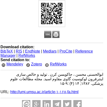
Download citation:
BibTeX
|
RIS
|
EndNote
|
Medlars
|
ProCite
|
Reference
Manager
|
RefWorks
Send citation to:
Mendeley
Zotero
RefWorks
ابوالحسنی محسن ، جاکوبسن کرن . تولید و خالص سازی
اینترفرون لوکوسیت گاوی مقاوم اسید. مجله مطالعات علوم
پزشکی. ۱۳۸۲; ۱۴ (۴) :۹-۱۵
URL:
http://umj.umsu.ac.ir/article-۱-۱۶۸-fa.html