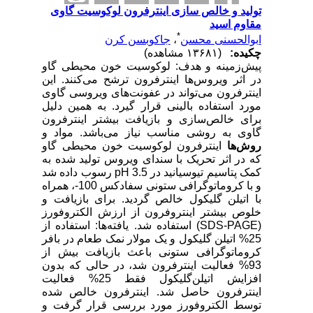
تولید و خالص سازی اینترفرون لوکوسیت گاوی
مقاوم اسید
*
ابوالحسنی محسن
،
جاکوبسن کرن
چکیده:
(۱۳۶۸۱ مشاهده)
پیش‌زمینه و هدف: لوکوسیت خون محیطی گاو
در اثر ویروس‌ها اینترفرون ترشح می‌کنند. این
اینترفرون می‌تواند در عفونت‌های ویروسی گاوی
مورد استفاده بالینی قرار گیرد. به همین دلیل
برای خالص‌سازی و بازیافت بیشتر اینترفرون
گاوی به روشی مناسب نیاز می‌باشد. مواد و
روش‌ها
اینترفرون لوکوسیت خون محیطی گاو
که در اثر تحریک با سندای ویروس تولید شده به
کمک پتاسیم تیوسیانید در 3.5 pH رسوب داده شد
و با کروماتوگرافی ستونی سفادکس 100-، همراه
با اتیلن گلیکول خالص گردید. برای بازیافت و
خلوص بیشتر اینتروفرون از ارزش الکتروفورز
(SDS-PAGE) استفاده شد. یافته‌ها: استفاده از
25% اتیلن گلیکول و یک مولار نمک طعام در بافر
کروماتوگرافی ستونی باعث بازیافت بیش از
93% فعالیت اینترفرون شد، در حالی که بدون
افزایش اتیلن‌گلیکول فقط 25% فعالیت
اینترفرون حاصل شد. اینترفرون خالص شده
توسط الکتروفورز مورد بررسی قرار گرفت و