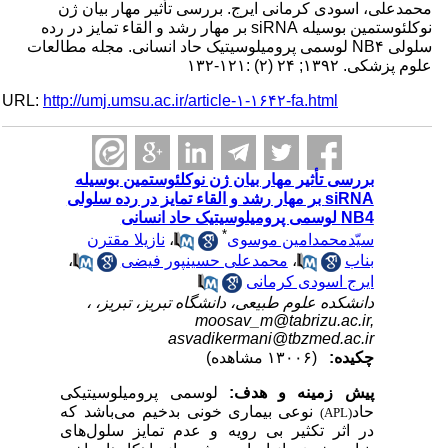
محمدعلی، اسودی کرمانی ایرج. بررسی تأثیر مهار بیان ژن
نوکلئوستمین بوسیله siRNA بر مهار رشد و القاء تمایز در رده
سلولی NB۴ لوسمی پرومیلوسیتیک حاد انسانی. مجله مطالعات
علوم پزشکی. ۱۳۹۲; ۲۴ (۲) :۱۲۱-۱۳۲
URL:
http://umj.umsu.ac.ir/article-۱-۱۶۴۲-fa.html
بررسی تأثیر مهار بیان ژن نوکلئوستمین بوسیله
siRNA بر مهار رشد و القاء تمایز در رده سلولی
NB4 لوسمی پرومیلوسیتیک حاد انسانی
*
سیّدمحمدامین موسوی
،
نازیلا مقترن
بناب
،
محمدعلی حسینپور فیضی
،
ایرج اسودی کرمانی
دانشکده علوم طبیعی، دانشگاه تبریز، تبریز، ،
moosav_m@tabrizu.ac.ir,
asvadikermani@tbzmed.ac.ir
چکیده:
(۱۳۰۰۶ مشاهده)
پیش زمینه و هدف:
لوسمی پرومیلوسیتیکی
حاد
نوعی بیماری خونی بدخیم می‌باشد که
(APL)
در اثر تکثیر بی رویه و عدم تمایز سلول‌های