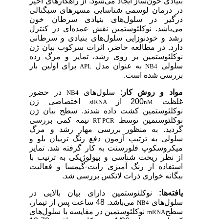
بنیادی خون‌ساز ایجاد می‌شود. از راهکارهای اخیر
در درمان لوسمی شناسایی مسیرهای سیگنالی
درگیر در سلول‌های بنیادی سرطان خون
می‌باشد. نوکلئوستمین نقش عمده‌ای در کنترل
رشد و خودنوزایی سلول‌های بنیادی و سرطانی
دارد. در مطالعه حاضر، اثرات سرکوب بیان ژن
نوکلئوستمین بر روی رشد، تمایز و مرگ رده
سلولی
به عنوان مدل
برای اولین بار
APL
NB4
بررسی شده است.
مواد و روش کار
: سلول‌های
در حضور
NB4
غلظت
200
از
اختصاصی ژن
siRNA
nM
نوکلئوستمین کشت داده شدند. سطح بیان ژن
نوکلئوستمین توسط
نیمه کمی بررسی
RT-PCR
گردید. به منظور بررسی مهار رشد و مرگ
سلولی به ترتیب آزمون دفع رنگ تریپان بلو و
میکروسکوپ فلورسنت به کار گرفته شد. تمایز
از نظر ریخت شناسی و بیولوژیکی به ترتیب با
استفاده از رنگ آمیزی رایت-گیمسا و فعالیت
بیگانه خواری ذرات لاتکس بررسی شد.
یافته‌ها:
نوکلئوستمین دارای بیان بالایی در
سلول‌های
می‌باشد. 48 ساعت پس از تیمار،
NB4
سطح
نوکلئوستمین در مقایسه با سلول‌های
mRNA