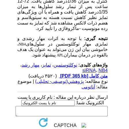
کنترل به میزان 1/36درصد کاهش یافت. 72-12
ساعت پس از تیمار رشد سلول‌ها به میزان
1/35درصد کاهش یافت و همراه با آن ویژگی‌های
تمایز نظیر کاهش نسبت هسته به سیتوپلاسم و
هضم ذرات لاتکس مشاهده شد که تمایز به سمت
رده مونوسیت -ماکروفاژی را تأیید کرد.
نتیجه گیری:
با توجه به اثرات مهار رشدی و
تمایزی مهار نوکلئوستمین در سلول‌های
،
NB4
خاموشی بیان این ژن می‌تواند به عنوان یک هدف
بالقوه در درمان بیماران‌
پیشنهاد شود.
APL
واژه‌های کلیدی:
نوکلئوستمین
،
تمایز
،
مهار رشد
،
siRNA
،
NB4
متن کامل
[PDF 365 kb]
(۳۵۲۰ دریافت)
نوع مطالعه:
پژوهشي(توصیفی- تحلیلی)
| موضوع
مقاله:
آناتومی
ارسال نظر درباره این مقاله : نام کاربری یا پست
الکترونیک شما: