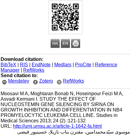
Download citation:
BibTeX
|
RIS
|
EndNote
|
Medlars
|
ProCite
|
Reference
Manager
|
RefWorks
Send citation to:
Mendeley
Zotero
RefWorks
Moosavi M A, Moghtaran Bonab N, Hoseinpour Feizi M A,
Asvadi Kermani I. STUDY THE EFFECT OF
NUCLEOSTEMIN GENE SILENCING BY SIRNA ON
GROWTH INHIBITION AND DIFFERENTIATION IN NB4
PROMYELOCYTIC LEUKEMIA CELL LINE. Studies in
Medical Sciences 2013; 24 (2) :121-132
URL:
http://umj.umsu.ac.ir/article-1-1642-fa.html
موسوی سیّدمحمدامین، مقترن بناب نازیلا، حسینپور فیضی