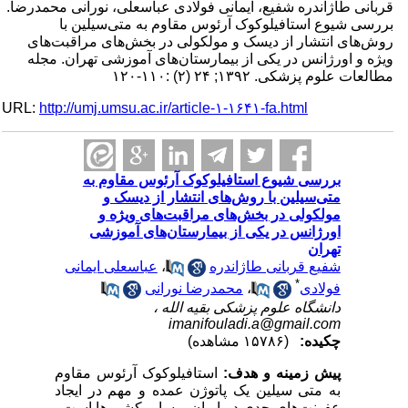
قربانی طاژاندره شفیع، ایمانی فولادی عباسعلی، نورانی محمدرضا.
بررسی شیوع استافیلوکوک آرئوس مقاوم به متی‌سیلین با
روش‌های انتشار از دیسک و مولکولی در بخش‌های مراقبت‌های
ویژه و اورژانس در یکی از بیمارستان‌های آموزشی تهران. مجله
مطالعات علوم پزشکی. ۱۳۹۲; ۲۴ (۲) :۱۱۰-۱۲۰
URL:
http://umj.umsu.ac.ir/article-۱-۱۶۴۱-fa.html
بررسی شیوع استافیلوکوک آرئوس مقاوم به
متی‌سیلین با روش‌های انتشار از دیسک و
مولکولی در بخش‌های مراقبت‌های ویژه و
اورژانس در یکی از بیمارستان‌های آموزشی
تهران
شفیع قربانی طاژاندره
،
عباسعلی ایمانی
*
فولادی
،
محمدرضا نورانی
دانشگاه علوم پزشکی بقیه الله ،
imanifouladi.a@gmail.com
چکیده:
(۱۵۷۸۶ مشاهده)
پیش زمینه و هدف:
استافیلوکوک آرئوس مقاوم
به متی سیلین یک پاتوژن عمده و مهم در ایجاد
عفونت‌های جدی در ایران و سایر کشورها است