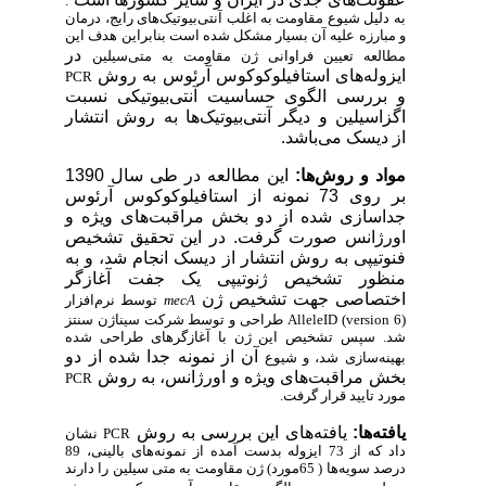
.
به دلیل شیوع مقاومت به اغلب آنتی‌بیوتیک‌های رایج، درمان
و مبارزه علیه آن بسیار مشکل شده است بنابراین هدف این
در
مطالعه تعیین فراوانی ژن مقاومت به متی‌سیلین
ایزوله‌های
استافیلوکوکوس
آرئوس
به روش
PCR
و بررسی الگوی حساسیت آنتی‌بیوتیکی نسبت
اگزاسیلین و دیگر آنتی‌بیوتیک‌ها به روش
انتشار
از
دیسک می‌باشد.
مواد و روش‌ها:
این مطالعه
در
طی
سال 1390
بر روی 73 نمونه از استافیلوکوکوس آرئوس
جداسازی شده از دو بخش مراقبت‌های ویژه و
اورژانس
صورت
گرفت. در این تحقیق تشخیص
فنوتیپی به روش
انتشار از
دیسک انجام شد، و به
منظور تشخیص ژنوتیپی یک جفت آغازگر
اختصاصی جهت تشخیص ژن
mecA
توسط نرم‌افزار
AlleleID (version 6)
طراحی و توسط شرکت سیناژن سنتز
شد. سپس تشخیص این ژن با آغازگرهای طراحی شده
آن از
نمونه جدا شده از دو
بهینه‌سازی شد، و شیوع
بخش مراقبت‌های ویژه و اورژانس، به روش
PCR
مورد تایید قرار گرفت.
یافته‌ها:
یافته‌های این بررسی به روش
PCR
نشان
داد که از 73 ایزوله بدست آمده از نمونه‌های بالینی، 89
درصد سویه‌ها ( 65مورد) ژن مقاومت به متی سیلین را دارند