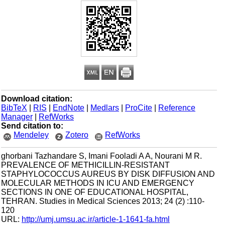
Download citation:
BibTeX
|
RIS
|
EndNote
|
Medlars
|
ProCite
|
Reference
Manager
|
RefWorks
Send citation to:
Mendeley
Zotero
RefWorks
ghorbani Tazhandare S, Imani Fooladi A A, Nourani M R.
PREVALENCE OF METHICILLIN-RESISTANT
STAPHYLOCOCCUS AUREUS BY DISK DIFFUSION AND
MOLECULAR METHODS IN ICU AND EMERGENCY
SECTIONS IN ONE OF EDUCATIONAL HOSPITAL,
TEHRAN. Studies in Medical Sciences 2013; 24 (2) :110-
120
URL:
http://umj.umsu.ac.ir/article-1-1641-fa.html