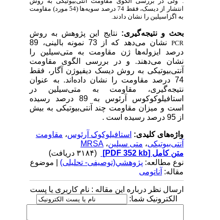
.
ولی در بررسی الگوی مقاومت آنتی‌بیوتیکی به روش
انتشار از دیسک، فقط 74 درصد سویه‌ها (54 مورد) مقاومت
به اگزاسیلین را نشان دادند.
بحث و نتیجه‌گیری:
نتایج این پژوهش به روش
نشان
می‌دهد که از 73 نمونه بالینی، 89
PCR
درصد ایزوله‌ها
ژن مقاومت به متی‌سیلین را
نشان می‌دهند. و در بررسی الگوی مقاومت
آنتی‌بیوتیکی به روش دیسک دیفیوژن آگار، فقط
74 درصد مقاومت را نشان داده‌اند. به عنوان
نتیجه‌گیری، مقاومت به متی‌سیلین در
استافیلوکوکوس آرئوس به 89 درصد رسیده
است و میزان مقاومت چند آنتی‌بیوتیکی به بیش
از 95 درصد رسیده است .
واژه‌های کلیدی:
استافیلوکوک آرئوس
،
مقاومت
آنتی‌بیوتیکی
،
متی سیلین
،
MRSA
متن کامل
[PDF 352 kb]
(۳۱۸۴ دریافت)
نوع مطالعه:
پژوهشي(توصیفی- تحلیلی)
| موضوع
مقاله:
آناتومی
ارسال نظر درباره این مقاله : نام کاربری یا پست
الکترونیک شما: