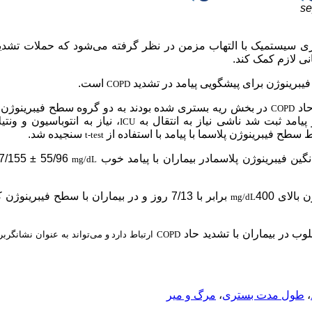
se
اری سیستمیک با التهاب مزمن در نظر گرفته می‌شود که حملات تشدید
نی لازم کمک کند.
یبرینوژن برای پیشگویی پیامد در تشدید
است.
COPD
حاد
در بخش ریه بستری شده بودند به دو گروه سطح فیبرینوژن پ
COPD
امد ثبت شد ناشی نیاز به انتقال به
، نیاز به انتوباسیون و ونتی
ICU
 سطح فیبرینوژن پلاسما با پیامد با استفاده از
سنجیده شد.
t-test
mg/dL
لای 400
برابر با 7/13 روز و در بیماران با سطح فیبرینوژن
mg/dL
وب در بیماران با تشدید حاد
COPD
ارتباط دارد و می‌تواند به عنوان نشانگرب
،
طول مدت بستری
،
مرگ و میر