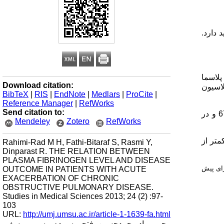
 دارد.
لاسما
Download citation:
لاسیون
BibTeX
|
RIS
|
EndNote
|
Medlars
|
ProCite
|
Reference Manager
|
RefWorks
Send citation to:
55/96 ± 67/155 و در
Mendeley
Zotero
RefWorks
 کمتر از
Rahimi-Rad M H, Fathi-Bitaraf S, Rasmi Y,
Dinparast R. THE RELATION BETWEEN
PLASMA FIBRINOGEN LEVEL AND DISEASE
رای پیش
OUTCOME IN PATIENTS WITH ACUTE
EXACERBATION OF CHRONIC
OBSTRUCTIVE PULMONARY DISEASE.
Studies in Medical Sciences 2013; 24 (2) :97-
103
URL:
http://umj.umsu.ac.ir/article-1-1639-fa.html
رحیمی‌راد محمدحسین، فتحی سپیده، رسمی یوسف،