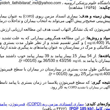
دانشگاه علوم پزشکی ارومیه ،
pideh_fathibitaraf_md@yahoo.com
چکیده:
(۱۲۵۳۵ مشاهده)
یش زمینه و هدف:
بیماری انسداد مزمن ریوی (
) به عنوان بیم
COPD
پیش‌بینی صحیح‌تر پیش آگهی می‌تواند به انتخاب بیماران و تداخلات درما
فیبرینوژن که یک نشانگر التهاب است هدف این مطالعه ارزیابی ارزش ف
واد و روش‌ها:
در این مطالعه همگروهی
بیمارانی که به علت تشدید 
بالا (400
) و کمتر تقسیم شدند و از نظر طول مدت بستری و پی
mg/dL
مکانیکی و مرگ در بیمارستان به عنوان پیامدهای بد پیگیری شدند ارتباط
افته‌ها:
از 54 بیمار 15 بیمار پیامد بد 39 بیمار پیامد خوب داشتند میانگین فیبرینوژن پلاسمادر بیماران با پیامد خوب
.
بیماران با پیامد بد
43/256 ± 36/530 بود (001/0=
).
P
mg/dL
یانگین طول مدت بستری در بیمارستان در بیماران با سطح فیبرینوژن با
400
برابر2/5 روز بود (001/0 =
).
P
mg/dL
تیجه گیری
: که سطح فیبرینوژن پلاسما در زمان بستری با پیامد نامطل
به کار رود.
آگهی در بیماران با تشدید
COPD
واژه‌های کلیدی:
بیماری انسدادی مزمن ریه (COPD)
،
فیبرینوژن
،
پیامد
متن کامل
[PDF 185 kb]
(۳۳۶۲ دریافت)