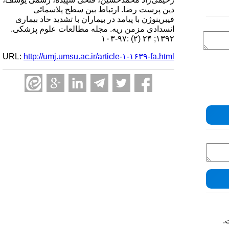
دین پرست رضا. ارتباط بین سطح پلاسمائی
فیبرینوژن با پیامد در بیماران با تشدید حاد بیماری
انسدادی مزمن ریه. مجله مطالعات علوم پزشکی.
۱۳۹۲; ۲۴ (۲) :۹۷-۱۰۳
URL:
http://umj.umsu.ac.ir/article-۱-۱۶۳۹-fa.html
.