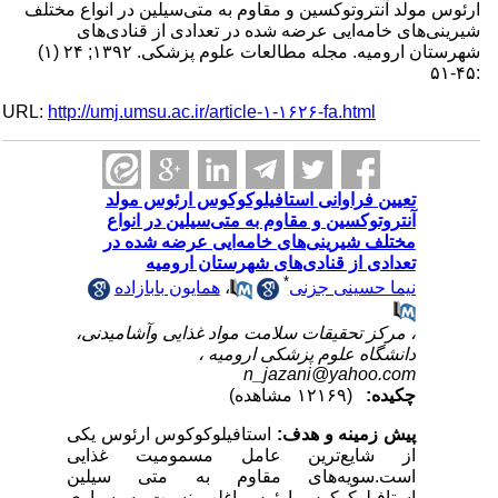
ارئوس مولد آنتروتوکسین و مقاوم به متی‌سیلین در انواع مختلف
شیرینی‌های خامه‌ایی عرضه شده در تعدادی از قنادی‌های
شهرستان ارومیه. مجله مطالعات علوم پزشکی. ۱۳۹۲; ۲۴ (۱)
:۴۵-۵۱
URL:
http://umj.umsu.ac.ir/article-۱-۱۶۲۶-fa.html
تعیین فراوانی استافیلوکوکوس ارئوس مولد
آنتروتوکسین و مقاوم به متی‌سیلین در انواع
مختلف شیرینی‌های خامه‌ایی عرضه شده در
تعدادی از قنادی‌های شهرستان ارومیه
*
نیما حسینی جزنی
،
همایون بابازاده
، مرکز تحقیقات سلامت مواد غذایی وآشامیدنی،
دانشگاه علوم پزشکی ارومیه ،
n_jazani@yahoo.com
چکیده:
(۱۲۱۶۹ مشاهده)
پیش زمینه و هدف:
استافیلوکوکوس ارئوس یکی
از شایع‌ترین عامل مسمومیت غذایی
است.سویه‌های مقاوم به متی سیلین
استافیلوکوکوس ارئوس اغلب نسبت به بسیاری