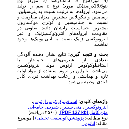
(4 مورد)نوع
، 33.3درصد (2 مورد) نوع
A
و16.6درصد(یک مورد) نوع
سم را تولید
D
B
می‌نمود. ایزوله‌ها به ترتیب نسبت به پنی‌سیلین،
ریفامپین و تیکوپلانین بیشترین میزان مقاومت و
نسبت به جنتامیسین و کوتری موکسازول
بیشترین حساسیت رانشان دادند. تفاوتی در
مقاومت ایزوله‌های انتروتوکسیژنیک و غیر
انتروتوکسی ژنیک نسبت به آنتی‌بیوتیک‌ها وجود
نداشت.
بحث و نتیجه گیری:
نتایج
نشان دهنده آلودگی
تعدادی از شیرینی‌های خامه‌دار با
استافیلوکوکوس ارئوس مولد انتروتوکسین
می‌باشد، بنابراین بر لزوم استفاده از مواد اولیه
تازه و بهداشتی و رعایت بهداشت فردی کادر
قنادی توصیه می‌شود.
واژه‌های کلیدی:
استافیلوکوکوس ارئوس
،
انتروتوکسین
،
متی سیلین
،
شیرینی خامه‌ایی
متن کامل
[PDF 127 kb]
(۳۵۶۰ دریافت)
نوع مطالعه:
پژوهشي(توصیفی- تحلیلی)
| موضوع
مقاله:
آناتومی