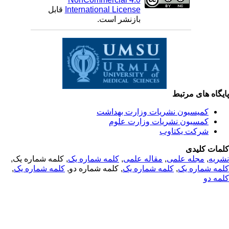
International License
قابل
بازنشر است.
یگاه های مرتبط
کمیسیون نشریات وزارت بهداشت
کمسیون نشریات وزارت علوم
شرکت یکتاوب
مات کلیدی
ریه
,
مجله علمی
,
مقاله علمی
,
کلمه شماره یک
, کلمه شماره یک,
مه شماره یک
,
کلمه شماره یک
, کلمه شماره دو,
کلمه شماره یک
,
مه دو
© 2025 All Rights Reserved | Health Science Monitor | Designed &
Developed by : Yektaweb