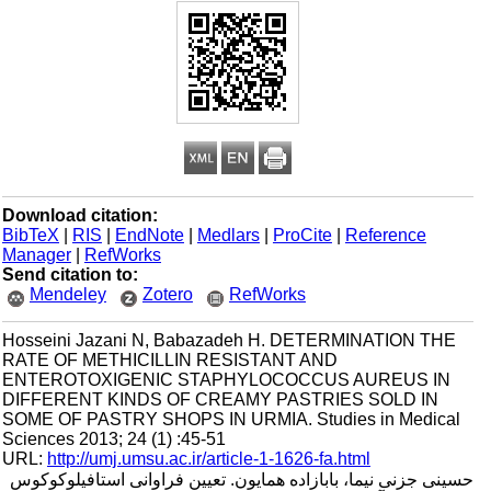
Download citation:
BibTeX
|
RIS
|
EndNote
|
Medlars
|
ProCite
|
Reference
Manager
|
RefWorks
Send citation to:
Mendeley
Zotero
RefWorks
Hosseini Jazani N, Babazadeh H. DETERMINATION THE
RATE OF METHICILLIN RESISTANT AND
ENTEROTOXIGENIC STAPHYLOCOCCUS AUREUS IN
DIFFERENT KINDS OF CREAMY PASTRIES SOLD IN
SOME OF PASTRY SHOPS IN URMIA. Studies in Medical
Sciences 2013; 24 (1) :45-51
URL:
http://umj.umsu.ac.ir/article-1-1626-fa.html
حسینی جزنی نیما، بابازاده همایون. تعیین فراوانی استافیلوکوکوس