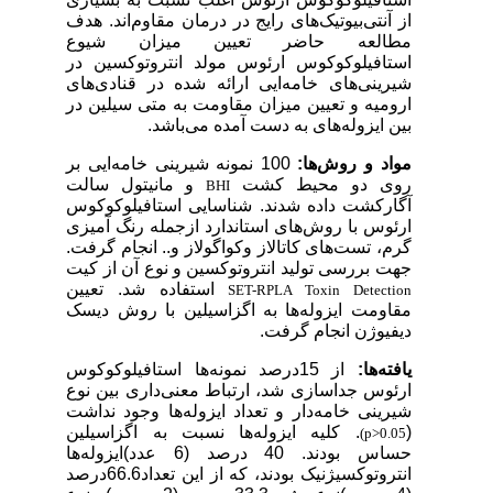
از آنتی‌بیوتیک‌های رایج در درمان مقاوم‌اند. هدف
مطالعه حاضر تعیین میزان شیوع
استافیلوکوکوس ارئوس مولد انتروتوکسین در
شیرینی‌های خامه‌ایی ارائه شده در قنادی‌های
ارومیه و تعیین میزان مقاومت به متی سیلین در
بین ایزوله‌های به دست آمده می‌باشد.
مواد و روش‌ها:
100 نمونه شیرینی خامه‌ایی
بر
روی دو محیط کشت
و
مانیتول سالت
BHI
آگارکشت داده شدند. شناسایی استافیلوکوکوس
ارئوس با روش‌های استاندارد ازجمله رنگ آمیزی
گرم، تست‌های کاتالاز وکواگولاز و.. انجام گرفت.
جهت بررسی تولید انتروتوکسین و نوع آن
از کیت
استفاده شد. تعیین
SET-RPLA Toxin Detection
مقاومت ایزوله‌ها به اگزاسیلین با روش دیسک
دیفیوژن انجام گرفت.
یافته‌ها:
از 15درصد نمونه‌ها استافیلوکوکوس
ارئوس جداسازی شد، ارتباط معنی‌داری بین نوع
شیرینی خامه‌دار و تعداد ایزوله‌ها وجود نداشت
(
. کلیه ایزوله‌ها نسبت به اگزاسیلین
(p>0.05
حساس بودند.
40 درصد
(6 عدد)ایزوله‌ها
انتروتوکسیژنیک بودند، که از این تعداد66.6درصد