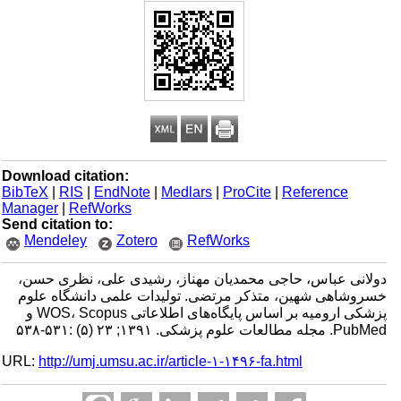
Download citation:
BibTeX
|
RIS
|
EndNote
|
Medlars
|
ProCite
|
Reference
Manager
|
RefWorks
Send citation to:
Mendeley
Zotero
RefWorks
دولانی عباس، حاجی محمدیان مهناز، رشیدی علی، نظری حسن،
خسروشاهی شهین، متذکر مرتضی. تولیدات علمی دانشگاه علوم
پزشکی ارومیه بر اساس پایگاه‌های اطلاعاتی WOS، Scopus و
PubMed. مجله مطالعات علوم پزشکی. ۱۳۹۱; ۲۳ (۵) :۵۳۱-۵۳۸
URL:
http://umj.umsu.ac.ir/article-۱-۱۴۹۶-fa.html