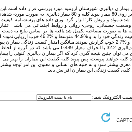
ی بیماران دیالیزی شهرستان ارومیه مورد بررسی قرار داده است.این
چون به صورت آینده نگر، زمان زیادی را صرف می کرد، نمونه گیری بر روی 80 بیمار پیوند کلیه و 80 بیمار دیالیزی به صو
ب شدند.مواد و روش کار: ابزار گرد آوری داده های پرسشنامه کیفیت
عیت جسمانی، روحی- روانی و روابط اجتماعی می باشد. اعتبار
لفای کرونباخ a=0.9466 تعیین و پرسشنامه ها به صورت مصاحبه تکمیل شد.یافته ها: بر اساس نتایج به دس
152 بیمار مورد بررسی در مجموع بیماران پیوند کلیوی، %9 موارد، کیفیت زندگی خود را بد و %44.9 متوسط و 
گروه بیماران دیالیزی %56.8 کیفیت زندگی خود را بد، %40.5 متوسط و %2.7 خوب گزارش نمودند.میانگین امتیاز کیفیت زندگی بیمار
3.47 با انحراف معیار 0.736 و میانگین امتیاز کیفیت زندگی بیماران دیالیزی 32.2 با انحراف معیار 0.489 می باشد ک
).بحث و نتیجه گیری: بنابراین می توان چنین نتیجه گیری کرد که اگر بیماران دیالیزی کنونی را بی
د کلیه خواهند پیوست، پس پیوند کلیه کیفیت این بیماران را بهتر می کن
مغزی بیشتر شود و به جنبه های انسانی و معنوی این امر توجه بیشت
 کلیه، کیفیت زندگی این بیماران افزایش یابد.
ا پست الکترونیک شما: