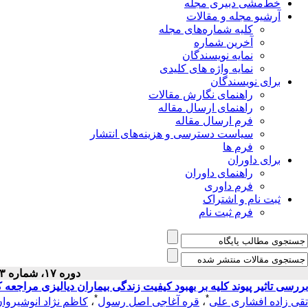
خط‌مشی دبیری مجله
آرشیو مجله و مقالات
کلیه شماره‌های مجله
آخرین شماره
نمایه نویسندگان
نمایه واژه های کلیدی
برای نویسندگان
راهنمای نگارش مقالات
راهنمای ارسال مقاله
فرم ارسال مقاله
سیاست دسترسی و هزینه‌های انتشار
فرم ها
برای داوران
راهنمای داوران
فرم داوری
ثبت نام و اشتراک
فرم ثبت نام
دوره ۱۷، شماره ۳ - ( مهر ۱۳۸۵ )
بررسی تاثیر پیوند کلیه بر بهبود کیفیت زندگی بیماران دیالیزی مراجعه 
*
*
تقی ‏زاده افشاری علی
،
قره آغاجی اصل رسول
،
کاظم نژاد انوشیروا