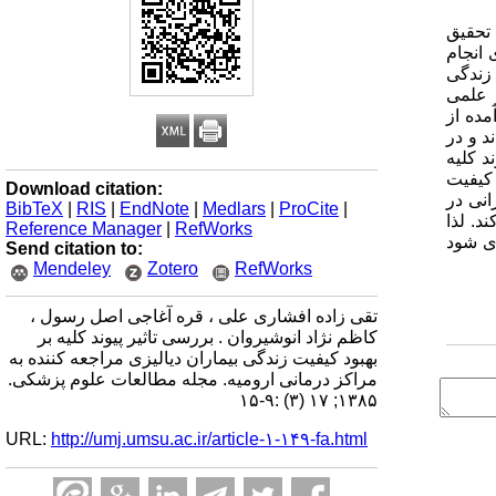
 تحقیق
رت مورد- شاهدی انجام
 زندگی
 علمی
ت آمده از
%46.2 خوب ارزیابی نموده اند و در
ان پیوند کلیه
ه دو گروه از لحاظ کیفیت
Download citation:
مارانی در
BibTeX
|
RIS
|
EndNote
|
Medlars
|
ProCite
|
د. لذا
Reference Manager
|
RefWorks
ری شود
Send citation to:
Mendeley
Zotero
RefWorks
تقی ‏زاده افشاری علی ، قره آغاجی اصل رسول ،
کاظم نژاد انوشیروان . بررسی تاثیر پیوند کلیه بر
بهبود کیفیت زندگی بیماران دیالیزی مراجعه کننده به
مراکز درمانی ارومیه. مجله مطالعات علوم پزشکی.
۱۳۸۵; ۱۷ (۳) :۹-۱۵
URL:
http://umj.umsu.ac.ir/article-۱-۱۴۹-fa.html