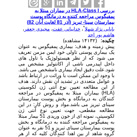
بررسی HLA-Class I در بیماران مبتلا به
پمفیگوس مراجعه کننده به درمانگاه پوست
بیمارستان سینا- تبریز (آذر 81 لغایت آبان 82)
*
بابایی نژاد شهلا
،
خداییانی عفت
،
مجیدی جعفر
،
هاشم پور احد
چکیده:
(۱۴۱۳۲ مشاهده)
پیش زمینه و هدف: بیماری پمفیگوس به عنوان
یک بیماری پوستی تاولی خود ایمن مزمن تعریف
می شود که از نظر هیستولوژیک با تاول های
داخل اپیدرمی ناشی از اکانتولیز مشخص می
شود.علت دقیق ایجاد بیماری نامشخص می باشد.
با وجود این ممکن است با وراثت در ارتباط باشد
و عوامل متعددی در تشدید آن نقش دارند. هدف
از این مطالعه تعیین نوع آنتی ژن لکوسیتی
(HLA) بیماران مبتلا به پمفیگوس در مراجعه
کنندگان به درمانگاه و بخش پوست بیمارستان
سینای تبریز می باشد.مواد و روش کار: در این
مطالعه مقطعی، جهت تعیین نوع آنتی ژن
لکوسیتی، نمونه ای از خون وریدی 51 بیمار مبتلا
به پمفیگوس مراجعه کننده به درمانگاه و بخش
پوست بیمارستان سینای تبریز و 51 نفر به عنوان
گروه شاهد از بین اهدا کنندگان کلیه که از هر