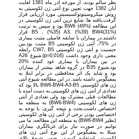
نظر سالم بودند، از مورخه آذر ماه 1381 لغایت
آبان 1382 جهت تعیین نوع آنتی ژن لکوسیتی به
روش میکروسیتوتوکسیسیتی مورد ارزیابی قرار
گرفت.یافته ها: شایع ترین آنتی ژن لکوسیتی در
این مطالعه (%49) BW6 بود و سپس به ترتیب
(%31)B5 , (%35) A3, (%39) BW4 قرار
داشتند.در بیماران با سابقه فامیلی مثبت بیماری
در %75، آنتی ژن لکوسیتی B5 مثبت بود.بین
جنسیت و آنتی ژن لکوسیتی CW7, B5 رابطه
معنی داری وجود داشت (p=0.016).شیوع A26
در بین بیماران با بیماری عود کننده %20
بود.شیوع B35 در گروه شاهد بیشتر از بیماران
بود و شاید یک اثر محافظتی در برابر ابتلا به
پمفیگوس داشته باشد. در این مطالعه شیوع آنتی
ژن های لکوسیتی BW6-BW4-A3-B5 بالا بود که
تعدادی از آنتی ژن های لکوسیتی به دست آمده با
مطالعات قبلی مشترک بود ولی تعدادی از آنتی
ژن های لکوسیتی (BW6-BW4) به منطقه ما
اختصاص داشت.بحث و نتیجه گیری: با توجه به
اختصاصی بودن برخی از آنتی ژن های لکوسیتی
(نظیر BW6-BW4) به منطقه این مطالعه، ما می
توانیم در صورت نیاز برای غربالگری بیماران
مبتلا به پمفیگوس از این نوع آنتی ژن های
لکوسیتی استفاده کنیم.در ضمن شیوع بالای