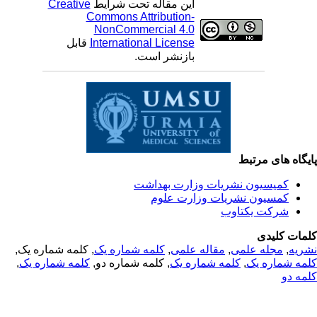
این مقاله تحت شرایط
Creative
Commons Attribution-
NonCommercial 4.0
International License
قابل
بازنشر است.
یگاه های مرتبط
کمیسیون نشریات وزارت بهداشت
کمسیون نشریات وزارت علوم
شرکت یکتاوب
مات کلیدی
ریه
,
مجله علمی
,
مقاله علمی
,
کلمه شماره یک
, کلمه شماره یک,
مه شماره یک
,
کلمه شماره یک
, کلمه شماره دو,
کلمه شماره یک
,
مه دو
© 2025 All Rights Reserved | Health Science Monitor | Designed &
Developed by : Yektaweb