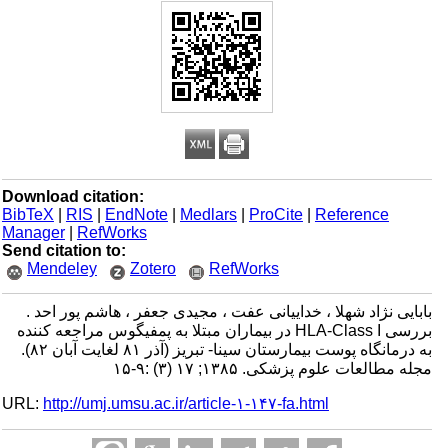
Download citation:
BibTeX
|
RIS
|
EndNote
|
Medlars
|
ProCite
|
Reference
Manager
|
RefWorks
Send citation to:
Mendeley
Zotero
RefWorks
بابایی نژاد شهلا ، خداییانی عفت ، مجیدی جعفر ، هاشم پور احد .
بررسی HLA-Class I در بیماران مبتلا به پمفیگوس مراجعه کننده
به درمانگاه پوست بیمارستان سینا- تبریز (آذر ۸۱ لغایت آبان ۸۲).
مجله مطالعات علوم پزشکی. ۱۳۸۵; ۱۷ (۳) :۹-۱۵
URL:
http://umj.umsu.ac.ir/article-۱-۱۴۷-fa.html