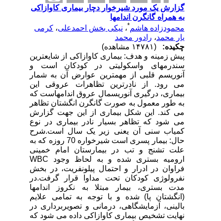
گزارش یک مورد شیرخوار دچار بیماری کاوازاکی
به همراه گانگرن اندامها
*
محمودزاده هاشم
،
نیکی بخش احمدعلی
،
کرمی
‌یار محمد
،
رادور محمد
چکیده:
(۱۴۷۸۱ مشاهده)
پیش زمینه و هدف: بیماری کاوازاکی از شایعترین
سندرمهای واسکولیتی در کودکان است و
آنوریسم قلبی از مهمترین عوارض آن به شمار
می رود. از نادرترین تظاهرات عروقی این
بیماری، درگیری آنوریسمال عروق اندامهاست که
به طور معمول به صورت گانگرن انگشتان تظاهر
می کند. این شکل بیماری از این جهت گزارش
می شود که تظاهر بسیار نادر بیماری در نوع
کمیاب سنی آن یعنی زیر یک سال است.شرح
حال: بیمار پسری است شیرخواره 70 روزه که به
علت تشنج و تب در بیمارستان امام خمینی
ارومیه بستری شده و به لحاظ وجود WBC
فراوان در ادرار و احتمال پیلونفریت، در بخش
نفرولوژی کودکان تحت مداوا قرار گرفت.در
مدت بستری، بیمار مبتلا به نکروز اندامها
(انگشتان پا) شده و با توجه به تمامی علایم
بالینی، آزمایشگاهی، درمانی و تصویربرداری در
نهایت تشخیص بیماری کاوازاکی داده می شود که