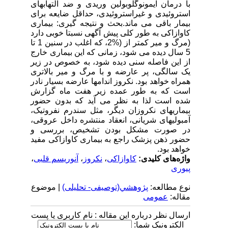
با درمان ایمونوگلوبولین وریدی و ضد التهابهای
استروئیدی و غیراستروئیدی، حداقل ضایعه برای
بیمار باقی می ماند.بحث و نتیجه گیری: بیماری
کاوازاکی به طور کلی پیش آگهی نسبتا خوبی دارد
(مرگ و میر کمتر از (%2، که اغلب در سنین 1 تا
5 سال دیده می شود، زمانی که این بیماری خارج
از این فاصله سنی دیده شود، به خصوص در زیر
یک سالگی، پر عارضه و با مرگ و میر بالاتری
همراه خواهد بود. نکروز اندامها عارضه بسیار نادر
است که به طور عمده زیر هفت ماه گزارش
شده است لذا به نظر می آید که بدون حضور
بیماریهای نکروزان دیگر، مثل سندرم نفروتیک،
آمبولیهای شریانی، انعقاد منتشره داخل عروقی،
در صورت مشکل بودن تشخیص، بررسی و
حضور ذهن پزشک راجع به بیماری کاوازاکی مفید
خواهد بود.
واژه‌های کلیدی:
کاوازاکی
،
نکروز
،
آنوریسم قلبی
،
پیوری
نوع مطالعه:
پژوهشي(توصیفی- تحلیلی)
| موضوع
مقاله:
عمومى
ارسال نظر درباره این مقاله : نام کاربری یا پست
الکترونیک شما: