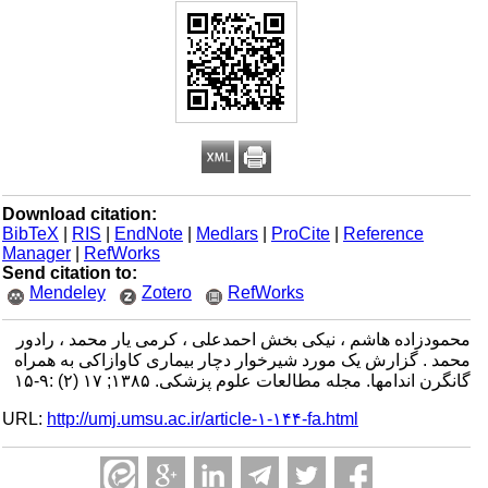
Download citation:
BibTeX
|
RIS
|
EndNote
|
Medlars
|
ProCite
|
Reference
Manager
|
RefWorks
Send citation to:
Mendeley
Zotero
RefWorks
محمودزاده هاشم ، نیکی بخش احمدعلی ، کرمی ‌یار محمد ، رادور
محمد . گزارش یک مورد شیرخوار دچار بیماری کاوازاکی به همراه
گانگرن اندامها. مجله مطالعات علوم پزشکی. ۱۳۸۵; ۱۷ (۲) :۹-۱۵
URL:
http://umj.umsu.ac.ir/article-۱-۱۴۴-fa.html