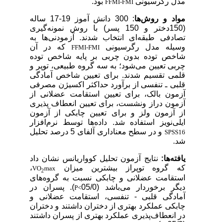
مدل رگرسیونی
بود.
FFMI-FMI
مواد و روش‌ها
: 300 دانش آموز 19-17 ساله
(150دختر و 150 پسر) با روش نمونه‌گیری
تصادفی طبقه‌ای انتخاب شدند. آزمودنی‌ها به
وسیله مدل رگرسیونی
که در آن
FFMI-FMI
شاخص توده بدون چربی بر پایه شاخص توده
چربی
تعیین می‌شود؛ به سه گروه طبیعی، توپر و
قلمی تقسیم شدند. برای تعیین شاخص آمادگی
قلبی ـ تنفسی از برآورد حداکثر اکسیژن مصرفی
آزمون بالک، برای تعیین استقامت عضلانی از
آزمون دراز ونشست، برای تعیین انعطاف پذیری
از آزمون ولز و برای تعیین چابکی از آزمون
ایلی‌نویز استفاده شد. داده‌ها توسط نرم‌افزار
و در سطح معناداری آلفای 5 درصد تحلیل
SPSS16
شد.
یافته‌ها:
نتایج آزمون تحلیل کوواریانس نشان داد
که گروه توپراز بیشترین میزان
،
VO
max
2
استقامت عضلانی و چابکی نسبت به گروه‌های
دیگر برخوردار می‌باشد (05/0
). پسران در
P<
آمادگی قلبی - تنفسی، استقامت عضلانی و
چابکی عملکرد بهتری از دختران داشتند و دختران
در انعطاف‌پذیری عملکرد بهتری از پسران داشتند