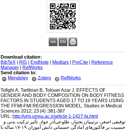
Download citation:
BibTeX
|
RIS
|
EndNote
|
Medlars
|
ProCite
|
Reference
Manager
|
RefWorks
Send citation to:
Mendeley
Zotero
RefWorks
Tofighi A, Tartibian B, Tolouei Azar J. EFFECTS OF
GENDER AND BODY COMPOSITION ON BODY FITNESS
FACTORS IN STUDENTS AGED 17 TO 19 YEARS USING
THE FFMI-FMI REGRESSION MODEL. Studies in Medical
Sciences 2012; 23 (4) :381-387
URL:
http://umj.umsu.ac.ir/article-1-1427-fa.html
توفیقی اصغر، ترتیبیان بختیار، طلوعی‌آذر جواد. تأثیر ترکیب بدنی و
جنسیت بر فاکتورهای آمادگی جسمانی دانش آموزان ۱۹-۱۷ ساله با