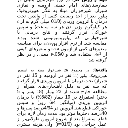
بیمارستان‌های امام خمینی ارومیه و نمازی
شیراز، شیرخواران مبتلا به تنگی هیپرتروفیک
پیلور بعد از اخذ رضایت کتبی از والدین تحت
درمان با آتروپین وریدی (01/0 میلی گرم به ازاء
هر کیلوگرم وزن بدن هر سه ساعت) و سپس
خوراکی قرار گرفتند و نتایج درمانی با
شیرخوارانی که پیلورومیوتومی شده بودند
مقایسه شد. از نرم افزار
برای مقایسه
SPSS
V16
متغیرهای کمی از آزمون
و متغیرهای کیفی
t-test
2
از
استفاده شد و 05/0
معنی‌دار در نظر
P<
chi
گرفته شد.
یافته‌ها:
در مجموع 26 شیرخوار مبتلا به استنوز
نفر در ارومیه و 15 نفر در
هیپرتروفیک پیلور (11
شیراز) تحت درمان با آتروپین وریدی قرار گرفتند
که سه نفر به دلیل ناهنجاری‌های همراه از
مطالعه خارج شدند از 23 بیمار (18 پسر و 5
دختر) استفراغ در 19 بیمار (6/82%) با درمان
آتروپین وریدی (میانگین 6/4 روز) و سپس
خوراکی قطع شد. آتروپین در 4/94درصد پسرها و
40درصد دخترها موثر بود. مدت زمان لازم برای
قطع استفراغ بعد از شروع آتروپین طولانی‌تر از
عمل جراحی بود (01/0=
) ولی هزینه بستری
P