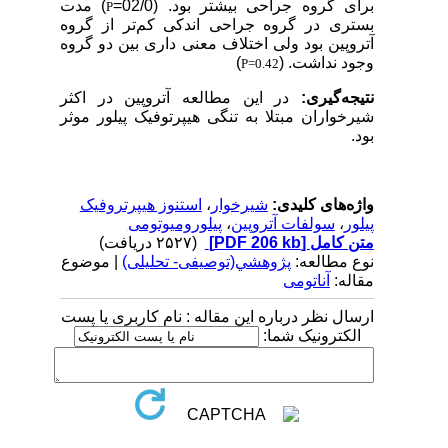
برای گروه جراحی بیشتر بود. (02/0=
) مدت
P
بستری در گروه جراحی اندکی کم‌تر از گروه
آتروپین بود ولی اختلاف معنی داری بین دو گروه
وجود نداشت. (
)
P=0.42
نتیجه‌گیری:
در این مطالعه آتروپین در اکثر
شیرخواران مبتلا به تنگی هیپرتوفیک پیلور موثر
بود.
واژه‌های کلیدی:
شیرخوار
،
استنوز هیپرتروفیک
پیلور
،
سولفات آتروپین
،
پیلورومیوتومی
متن کامل
[PDF 206 kb]
(۲۵۲۷ دریافت)
نوع مطالعه:
پژوهشي(توصیفی- تحلیلی)
| موضوع
مقاله:
آناتومی
ارسال نظر درباره این مقاله : نام کاربری یا پست
الکترونیک شما: