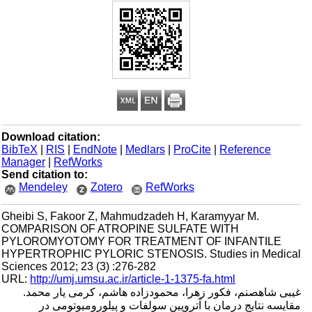
Download citation:
BibTeX
|
RIS
|
EndNote
|
Medlars
|
ProCite
|
Reference
Manager
|
RefWorks
Send citation to:
Mendeley
Zotero
RefWorks
Gheibi S, Fakoor Z, Mahmudzadeh H, Karamyyar M.
COMPARISON OF ATROPINE SULFATE WITH
PYLOROMYOTOMY FOR TREATMENT OF INFANTILE
HYPERTROPHIC PYLORIC STENOSIS. Studies in Medical
Sciences 2012; 23 (3) :276-282
URL:
http://umj.umsu.ac.ir/article-1-1375-fa.html
غیبی شاهصنم، فکور زهرا، محمودزاده هاشم، کرمی یار محمد.
مقایسه نتایج درمان با آتروپین سولفات و پیلورومیوتومی در