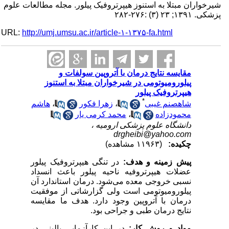
شیرخواران مبتلا به استنوز هیپرتروفیک پیلور. مجله مطالعات علوم
پزشکی. ۱۳۹۱; ۲۳ (۳) :۲۷۶-۲۸۲
URL:
http://umj.umsu.ac.ir/article-۱-۱۳۷۵-fa.html
مقایسه نتایج درمان با آتروپین سولفات و
پیلورومیوتومی در شیرخواران مبتلا به استنوز
هیپرتروفیک پیلور
*
شاهصنم غیبی
،
زهرا فکور
،
هاشم
محمودزاده
،
محمد کرمی یار
دانشگاه علوم پزشکی ارومیه ،
drgheibi@yahoo.com
چکیده:
(۱۱۹۶۳ مشاهده)
پیش زمینه و هدف:
در تنگی هیپرتروفیک پیلور
عضلات هیپرتروفیه ناحیه پیلور باعث انسداد
نسبی خروجی معده می‌شود. درمان استاندارد آن
پیلورومیوتومی است ولی گزارشاتی از موفقیت
درمان با آتروپین وجود دارد. هدف ما مقایسه
نتایج درمان طبی و جراحی بود.
مواد و روش کار:
در این کارآزمایی بالینی در