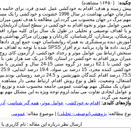
چکیده:
(۱۶۴۵۰ مشاهده)
پیش زمینه و هدف: اقدام به خودکشی عمل عمدی فرد، برای خاتمه دا
سازمان جهانی بهداشت در سال 1996 خشو
مهم مرگ در جهان محسوب می گردد.این مطالعه با هدف تعیین میزان اق
تعیین عوامل موثر و نحوه اقدام به خودکشی در سطح استان آذربایجا
و با اهداف توصیفی و تحلیلی در طول یک سال برای کلیه موارد اق
پزشکان، پرستاران، کارشناسان، کاردانان و بهورزان مراکز بهداشتی و
گردید. داده ها وارد برنامه نرم اف
75.5 درصد اقدام کنندگان شهرنشین
اشتغال، وضعیت، تاهل و نوع روش اقدام، ارتباط معنی دار مشاهده گ
عنوان یک مشکل مهم بهداشت عمومی جامعه محسوب شده و توزیع آن 
و عوامل ایجادی تفاوت می نماید.لزوم توجه ویژه به این مشکل مهم 
توصیه می گردد.
واژه‌های کلیدی:
اقدام به خودکشی
،
عوامل موثر
،
همه گیر شناسی
،
آذر
نوع مطالعه:
پژوهشي(توصیفی- تحلیلی)
| موضوع مقاله:
عمومى
ارسال نظر درباره این مقاله : نام کاربری ی