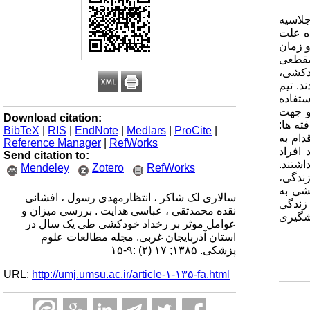
لاسیه
 ده علت
و زمان
مقطعی
دکشی،
د. تیم
ند. در این مطالعه از پرسشنامه ای مشتمل بر 71 سوال استفاده
به و جهت
Download citation:
 استفاده شد.یافته ها:
BibTeX
|
RIS
|
EndNote
|
Medlars
|
ProCite
|
، بیشترین میزان اقدام به
Reference Manager
|
RefWorks
دار 1.4 درصد در افراد بالاتر از 64 سال مشاهده گردید.50.4 درصد افراد
Send citation to:
4 درصد سواد دانشگاهی داشتند.
Mendeley
Zotero
RefWorks
ل زندگی،
کشی به
سالاری لک شاکر ، انتظارمهدی رسول ، افشانی
زندگی
نقده محمدتقی ، عباسی هدایت . بررسی میزان و
یشگیری
عوامل موثر بر رخداد خودکشی طی یک سال در
استان آذربایجان غربی. مجله مطالعات علوم
پزشکی. ۱۳۸۵; ۱۷ (۲) :۹-۱۵
URL:
http://umj.umsu.ac.ir/article-۱-۱۳۵-fa.html