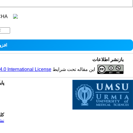
بازنشر اطلاعات
این مقاله تحت شرایط
0 International License
پای
کل
نش
© 2025 All Rights Reserved | Health Science Monitor | Designed & Developed by : Yektaweb