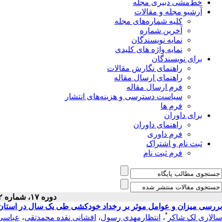
خط‌مشی دبیری مجله
آرشیو مجله و مقالات
کلیه شماره‌های مجله
آخرین شماره
نمایه نویسندگان
نمایه واژه های کلیدی
برای نویسندگان
راهنمای نگارش مقالات
راهنمای ارسال مقاله
فرم ارسال مقاله
سیاست دسترسی و هزینه‌های انتشار
فرم ها
برای داوران
راهنمای داوران
فرم داوری
ثبت نام و اشتراک
فرم ثبت نام
دوره ۱۷، شماره ۲ - ( تير ۱۳۸۵ )
بررسی میزان و عوامل موثر بر رخداد خودکشی طی یک سال در استان 
*
سالاری لک شاکر
،
انتظارمهدی رسول
،
افشانی نقده محمدتقی
،
عباسی