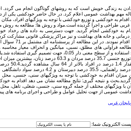
دن به زندگی خویش است که به روشهای گوناگون انجام می گردد. اج
نت و خودکشی را یک مساله مهم بهداشت عمومی اعلام کرد. در حال حاضر خودکشی یکی از
دام به خودکشی و توزیع خودکشی با توجه به ویژگیهای افراد، مکان 
ن غربی طراحی و اجرا گردیده است.مواد و روش ها: مطالعه به روش 
دام به خودکشی انجام گردید. جهت دسترسی به داده های رخداد خو
 درمانی و خانه های بهداشت و نیز مراکز پزشکی قانونی مشارکت کردن
آموزش دیده پرسشگری به همراه روانشناسان جهت جمع آوری دادها اقدام نمود
زار SPSS شده با توجه به اهداف مطالعه فراوانی های مطلق، نسبی، میانگین و انحراف معیار محاس
سنجش ارتباط بین عوامل موثر و رخداد خودکشی، از آزمون کای زوج استفاده و از سطح معنی دار 0.05، جهت تصمیم گیری
میزان بروز اقدام به خودکشی در استان، 146 در یک صد هزار نفر، با توزیع جنسی 35.7 درصد مردان و 63.3 درصد زنان
خود کشی با 62.1 درصد در گروه سنی 15-24 سال و کمترین با مق
خودکشی کننده مجرد، 15 درصد بی سواد، 19.4 درصد ابتدایی، 25.9 درصد راهنمایی، 35.5 درصد دبیرستان و .2
 و 24.5 درصد روستایی بودند.بین میزان اقدام به خودکشی با توجه به ویژگیهای سنی، جنسی، مح
ردید.بحث و نتیجه گیری: نتایج مطالعه نشان می دهد اقدام به خود
با ویژگیهای مختلف از جمله گروه سنی، جنسی، شغلی، تاهل، محل 
بهداشت عمومی از جهت تحلیل عوامل و طراحی و اجرای برنامه های پ
بایجان غربی
ا پست الکترونیک شما: