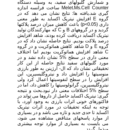
و شمارش گلبولهای سفید، به وسیله دستگاه
Melet.Ms.Cell Counter ساخت فرانسه اندازه
گیری شد.یافته ها: نتایج نشان می دهد که در
گروه E افزایش نیتریک اکساید به طور معنی
داری (p<0.05) باعث کاهش میزان درصد پلاکتها
گردید و در گروههای B و C که مهارکنندگان تولید
نیتریک اکساید دریافت کرده بودند، شاهد افزایش
درصد پلاکت بودیم. نتایج حاصله نشان داد که در
گروه E و D شاهد کاهش هماتوکریت و در گروه
C شاهد افزایش هماتوکریت بودیم اما اختلاف
معنی داری در سطح %5 نشان داده نشد و در
مورد گلبولهای سفید نتایج حاصله از این کار
تحقیقاتی نشان داد که ال- آرژینن به طور بارزی
منوسیتها را افزایش داد و نیتروگلیسیرین، این
افزایش را در سطح لنفوسیتها اعمال کرد ولی
نیتروگلیسیرین، گرانولوسیتها را کاهش داد، اما در
سطح %5 اختلافات معنی دار نبود.بحث و نتیجه
گیری: نیتریک اکساید حاصل از داروها می تواند در
فاکتورهای خونی اثرات بارزی به وجود آورد، با
توجه به اینکه تحقیقات در مورد اثرات نیتریک
اکساید تا حدی جدید و تازه می باشد و در بسیاری
از موارد پاسخهای متناقض مشاهده می شود،
می بایست به بسیاری از موارد توجه بیشتری
مبذول گردد.