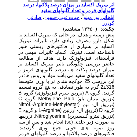
اثر نیتریک اکساید بر میزان درصد پلاکتها، درصد
گلبولهای قرمز و تعداد گلبولهای سفید
*
ایلخانی پور مینو
،
حیات غیبی حسین
،
صادقی
گودرز
چکیده:
(۱۳۴۵۰ مشاهده)
پیش زمینه و هدف: در حالی که نیتریک اکساید به
شکل دارو مصرف زیادی دارد، تاثیرات نیتریک
اکساید بر بسیاری از فاکتورهای زیستی هنوز
ناشناخته است. نیتریک اکساید تاثیرات مهمی در
فرآیندهای فیزیولوژیک دارد. هدف از مطالعه
حاضر بررسی چگونگی تاثیر نیتریک اکساید بر
میزان درصد پلاکت ها، درصد گلبولهای قرمز و
تعداد گلبولهای سفید می باشد.مواد و روش ها: در
این بررسی 25 خوکچه هندی نر با وزن متوسط
316±2 گرم به طور تصادفی به پنچ گروه تقسیم
گردید. گروه A (تزریق سرم فیزیولوژی) گروه B
(تزریق متیلن بلو) Methylene Bluo گروه C
(تزریق ال- نیم (NitroL-Arginine-Methylester
گروه D (تزریق ال- آرژنین (L-Argnine و گروه E
(تزریق نیترو گلیسیرین) Nitroglycerine. تزریقها
به صورت زیر جلدی (sc) انجام شد و پس از سه
روز نمونه های خونی جمع آوری گردیدند.
فاکتورهای درصد پلاکتها و درصد گلبولهای قرمز