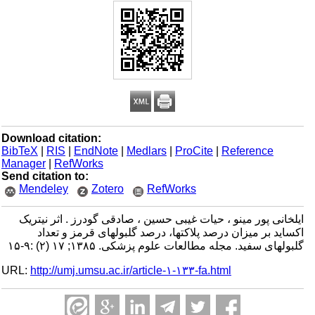
Download citation:
BibTeX
|
RIS
|
EndNote
|
Medlars
|
ProCite
|
Reference
Manager
|
RefWorks
Send citation to:
Mendeley
Zotero
RefWorks
ایلخانی پور مینو ، حیات غیبی حسین ، صادقی گودرز . اثر نیتریک
اکساید بر میزان درصد پلاکتها، درصد گلبولهای قرمز و تعداد
گلبولهای سفید. مجله مطالعات علوم پزشکی. ۱۳۸۵; ۱۷ (۲) :۹-۱۵
URL:
http://umj.umsu.ac.ir/article-۱-۱۳۳-fa.html