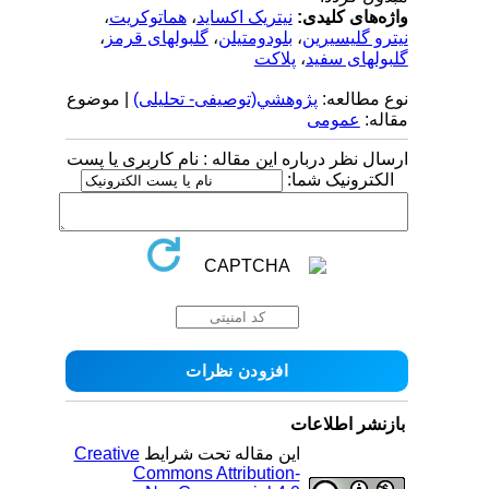
واژه‌های کلیدی:
نیتریک اکساید
،
هماتوکریت
،
نیترو گلیسیرین
،
بلودومتیلن
،
گلبولهای قرمز
،
گلبولهای سفید
،
پلاکت
نوع مطالعه:
پژوهشي(توصیفی- تحلیلی)
| موضوع
مقاله:
عمومى
ارسال نظر درباره این مقاله : نام کاربری یا پست
الکترونیک شما:
بازنشر اطلاعات
این مقاله تحت شرایط
Creative
Commons Attribution-