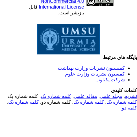
NonCommercial 4.0
International License
قابل
بازنشر است.
یگاه های مرتبط
کمیسیون نشریات وزارت بهداشت
کمسیون نشریات وزارت علوم
شرکت یکتاوب
مات کلیدی
ریه
,
مجله علمی
,
مقاله علمی
,
کلمه شماره یک
, کلمه شماره یک,
مه شماره یک
,
کلمه شماره یک
, کلمه شماره دو,
کلمه شماره یک
,
مه دو
© 2025 All Rights Reserved | Health Science Monitor | Designed &
Developed by : Yektaweb