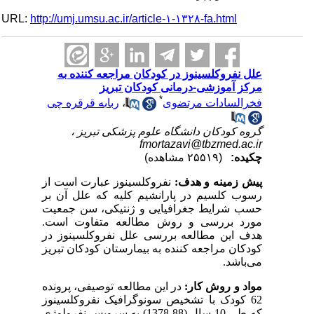
URL:
http://umj.umsu.ac.ir/article-۱-۱۳۲۸-fa.html
علل نفروکلسینوز در کودکان مراجعه کننده به
مرکز آموزشی-درمانی کودکان تبریز
*
فخرالسادات مرتضوی
،
ربابه قرقره چی
گروه کودکان دانشگاه علوم پزشکی تبریز ،
fmortazavi@tbzmed.ac.ir
چکیده:
(۲۵۵۱۹ مشاهده)
پیش زمینه و هدف:
نفروکلسینوز عبارت است از
رسوب کلسیم در پارانشیم کلیه که علل آن بر
حسب شرایط جغرافیایی و ژنتیکی، سن جمعیت
مورد بررسی و روش مطالعه متفاوت است.
هدف این مطالعه بررسی علل نفروکلسینوز در
کودکان مراجعه کننده به بیمارستان کودکان تبریز
می‌باشد.
مواد و روش کار:
در این مطالعه توصیفی، پرونده
62 کودک با تشخیص سونوگرافیک نفروکلسینوز
که طی 10 سال (88-1378) به سرویس نفرولوژی