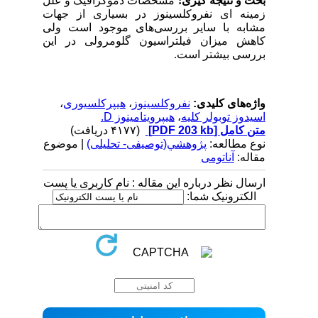
بحث و نتیجه گیری:
مشخصات دموگرافیک و علل
زمینه ای نفروکلسینوز در بسیاری از جهات
مشابه با سایر بررسی‌های موجود است ولی
کاهش میزان فیلتراسیون گلومرولی در این
بررسی بیشتر است.
واژه‌های کلیدی:
نفروکلسینوز
،
هیپرکلسیوری
،
اسیدوز توبولر کلیه
،
هیپرویتامینوز D.
متن کامل
[PDF 203 kb]
(۴۱۷۷ دریافت)
نوع مطالعه:
پژوهشي(توصیفی- تحلیلی)
| موضوع
مقاله:
آناتومی
ارسال نظر درباره این مقاله : نام کاربری یا پست
الکترونیک شما: