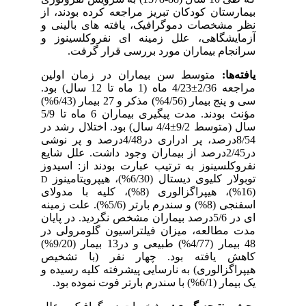
بیمارستان کودکان تبریز مراجعه کرده بودند، از
نظر مشخصات دموگرافیک، یافته های بالینی و
آزمایشگاهی، علل زمینه ای نفروکلسینوز و
سرانجام بیماران مورد بررسی قرار گرفت.
یافته‌ها:
متوسط سن بیماران در زمان اولین
مراجعه 2/36±4/23 ماه (1 ماه تا 12 سال) بود.
سی و پنج بیمار (4/56%) مذکر و 27 بیمار (6/43%)
مؤنث بودند. مدت پیگیری بیماران 6 ماه تا 5/9
سال (متوسط 9/2±4/4 سال) بود. اختلال رشد در
8/54درصد، پر ادراری در4/48درصد و پر نوشی
در2/45درصد از بیماران وجود داشت. علل شایع
نفروکلسینوز به ترتیب عبارت بودند از: اسیدوز
توبولار کلیوی دیستال (6/30%)، هیپرویتامینوز
D
(16%)، هیپراگزالوری (8%)، کلیه با مدولای
اسفنجی (8%) و سندرم بارتر (5/6%). علت زمینه
ای در 5/6درصد بیماران مشخص نگردید. در پایان
مدت مطالعه، میزان فیلتراسیون گلومرولی در
48 بیمار (4/77%) طبیعی و در13 بیمار (9/20%)
کاهش یافته بود. چهار نفر (با تشخیص
هیپراگزالوری) به نارسایی پیشرفته کلیه رسیده و
یک بیمار (6/1%) با سندرم بارتر فوت نموده بود.