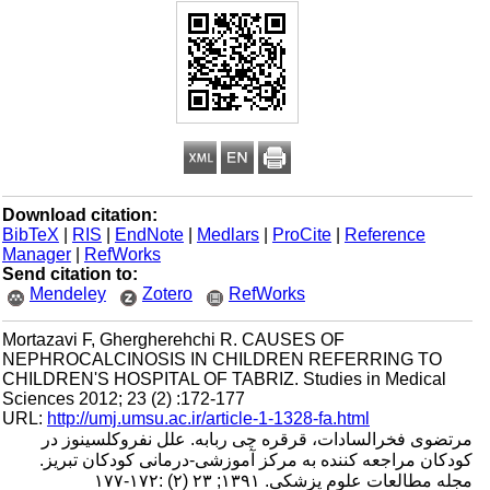
Download citation:
BibTeX
|
RIS
|
EndNote
|
Medlars
|
ProCite
|
Reference
Manager
|
RefWorks
Send citation to:
Mendeley
Zotero
RefWorks
Mortazavi F, Ghergherehchi R. CAUSES OF
NEPHROCALCINOSIS IN CHILDREN REFERRING TO
CHILDREN'S HOSPITAL OF TABRIZ. Studies in Medical
Sciences 2012; 23 (2) :172-177
URL:
http://umj.umsu.ac.ir/article-1-1328-fa.html
مرتضوی فخرالسادات، قرقره چی ربابه. علل نفروکلسینوز در
کودکان مراجعه کننده به مرکز آموزشی-درمانی کودکان تبریز.
مجله مطالعات علوم پزشکی. ۱۳۹۱; ۲۳ (۲) :۱۷۲-۱۷۷