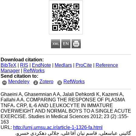
Download citation:
BibTeX
|
RIS
|
EndNote
|
Medlars
|
ProCite
|
Reference
Manager
|
RefWorks
Send citation to:
Mendeley
Zotero
RefWorks
Ghaeini A, Ghasemnian A A, Jalali Dehkordi K, Kazemi A,
Fallahi A A. COMPARING THE RESPONSE OF PLASMA
TNFΑ، CRP, IL-6 AND LEUKOCYTE IN IMMATURE
OVERWEIGHT AND NORMAL BOYS TO A SINGLE ACUTE
EXERCISE. Studies in Medical Sciences 2012; 23 (2) :155-
163
URL:
http://umj.umsu.ac.ir/article-1-1326-fa.html
گائینی عباسعلی، قاسم نیان آقاعلی، جلالی دهکردی خسرو،