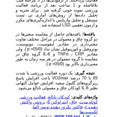
فعالیت پرداختند. از آزمودنی‌ها در 3 مرحله قبل،
بلافاصله و 1 ساعت بعد از برنامه فعالیت
ورزشی نمونه خونی گرفته شد . برای تجزیه و
تحلیل داده‌ها از روش‌های آماری تی تست
مستقل و تحلیل واریانس با اندازه‌گیری‌های مکرر
و آزمون تعقیبی LSD استفاده شد .
یافته‌ها:
یافته‌های حاصل از مقایسه متغیرها در
دو گروه چاق و معمولی در مراحل مختلف تفاوت
معنی‌داری در مقادیر لنفوسیت، مونوسیت،
نوتروفیل و ائوزینوفیل نشان نداد (05/0< p ). ولی
مقادیر TNFα ، CRP و IL-6 گروه چاق در
مقایسه با گروه معمولی در هر سه زمان به طور
معنی‌داری بالاتر بود (05/0> p ).
نتیجه گیری:
یک دوره فعالیت ورزشی با شدت
65 تا 70 درصد VO2max باعث افزایش پاسخ
زیرگروه‌های گلبول سفید، افزایش عوامل التهابی
نظیر IL-6 کودکان چاق و معمولی نابالغ می‌شود.
واژه‌های کلیدی:
کودکان نابالغ
،
فعالیت ورزشی
کوتاه مدت
،
چاق
،
اینترلوکین 6
،
پروتئین واکنش
دهنده c
،
فاکتور نکروز دهنده تومور آلفا
،
لکوسیت‌ها
متن کامل
[PDF 168 kb]
(۴۵۲۱ دریافت)