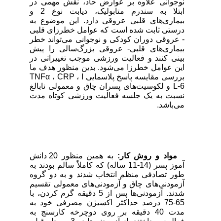
نوجوانی علاوه بر عوارض حاد، نقش مهمی در
ابتلا به سندرم متابولیک، دیابت نوع 2 و
بیماری‌های قلبی عروقی دارد. این موضوع به
درستی ثابت شده است که عوامل خطرزای قلبی
- عروقی دوران کودکی و نوجوانی می‌تواند خطر
بیماری‌های قلبی- عروقی بزرگ‌سالی را پیش
بینی کنند و فعالیت ورزشی موجب تغییراتی در
این عوامل خطرزا می‌شود. بدین منظور هدف ما
بررسی مقایسه پاسخ پلاسمایی TNFα ، CRP ، I
L-6 و لکوسیت‌های پسران چاق و معمولی نابالغ
نسبت به یک جلسه فعالیت ورزشی کوتاه مدت
می‌باشد.
مواد و روش کار:
به همین منظور 20 دانش
آموز پسر (14-11 ساله) که کاملاً سالم بودند به
طور تصادفی منظم انتخاب شدند و به دو گروه
آزمودنی‌های چاق و آزمودنی‌های معمولی تقسیم
شدند. آزمودنی‌ها پس از 5 دقیقه گرم کردن، با
65-75 درصد حداکثر اکسیژن مصرفی خود به
مدت 40 دقیقه بر روی دوچرخه کارسنج به