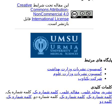
این مقاله تحت شرایط
Creative
Commons Attribution-
NonCommercial 4.0
International License
قابل
بازنشر است.
یگاه های مرتبط
کمیسیون نشریات وزارت بهداشت
کمسیون نشریات وزارت علوم
شرکت یکتاوب
مات کلیدی
ریه
,
مجله علمی
,
مقاله علمی
,
کلمه شماره یک
, کلمه شماره یک,
مه شماره یک
,
کلمه شماره یک
, کلمه شماره دو,
کلمه شماره یک
,
مه دو
© 2025 All Rights Reserved | Health Science Monitor | Designed &