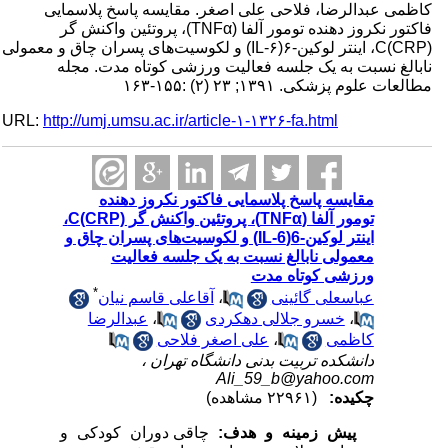
کاظمی عبدالرضا، فلاحی علی اصغر. مقایسه پاسخ پلاسمایی
فاکتور نکروز دهنده تومور آلفا (TNFα)، پروتئین واکنش گر
C(CRP)، اینتر لوکین-۶(IL-۶) و لکوسیت‌های پسران چاق و معمولی
نابالغ نسبت به یک جلسه فعالیت ورزشی کوتاه مدت. مجله
مطالعات علوم پزشکی. ۱۳۹۱; ۲۳ (۲) :۱۵۵-۱۶۳
URL:
http://umj.umsu.ac.ir/article-۱-۱۳۲۶-fa.html
مقایسه پاسخ پلاسمایی فاکتور نکروز دهنده
تومور آلفا (TNFα)، پروتئین واکنش گر C(CRP)،
اینتر لوکین-6(IL-6) و لکوسیت‌های پسران چاق و
معمولی نابالغ نسبت به یک جلسه فعالیت
ورزشی کوتاه مدت
*
عباسعلی گائینی
،
آقاعلی قاسم نیان
،
خسرو جلالی دهکردی
،
عبدالرضا
کاظمی
،
علی اصغر فلاحی
دانشکده تربیت بدنی دانشگاه تهران ،
Ali_59_b@yahoo.com
چکیده:
(۲۲۹۶۱ مشاهده)
پیش زمینه و هدف:
چاقی دوران کودکی و