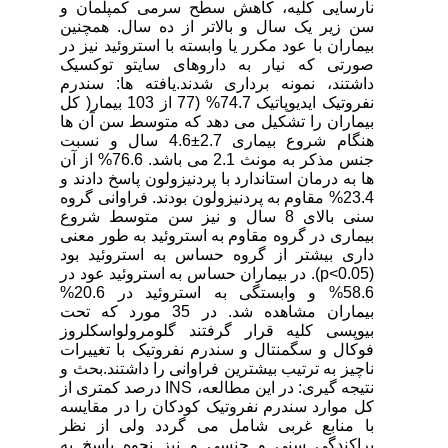
نارسایی کلیه، کاهش سطح سرمی کمپلمان و
سن زیر یک سال و بالاتر از ده سال. همچنین
بیماران با عود مکرر یا وابسته با استروئید نیز در
صورتی که نیار به داروهای سایتو توکسیک
داشتند، نمونه برداری شدند.یافته ها: سندرم
نفروتیک ایدیوپاتیک 74.7% (77 از 103 بیمار( کل
بیماران را تشکیل می دهد که متوسط سن آن ها
هنگام شروع بیماری 2.7±4.6 سال و نسبت
جنس مذکر به مونث 2.1 می باشد. 76.6% از آن
ها به درمان استاندارد با پردنیزولون پاسخ دادند و
23.4% مقاوم به پردنیزولون بودند. فراوانی گروه
سنی بالای 8 سال و نیز سن متوسط شروع
بیماری در گروه مقاوم به استروئید به طور معنی
داری بیشتر از گروه حساس به استروئید بود
(p<0.05). در بیماران حساس به استروئید عود در
58.6% و وابستگی به استروئید در 20.6%
بیماران مشاهده شد. در 35 مورد که تحت
بیوپسی کلیه قرار گرفتند گلومرولواسکلروز
فوکال و سگمنتال و سندرم نفروتیک با تغییرات
ناچیز به ترتیب بیشترین فراوانی را داشتند.بحث و
نتیجه گیری: در این مطالعه، INS درصد کمتری از
کل موارد سندرم نفروتیک کودکان را در مقایسه
با منابع غربی شامل می گردد ولی از نظر
پراکندگی سنی و جنسی و نیز نحوه پاسخ به