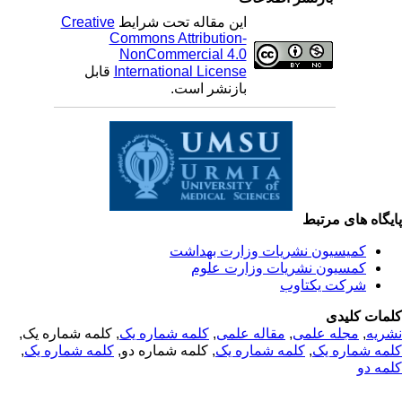
این مقاله تحت شرایط
Creative
Commons Attribution-
NonCommercial 4.0
International License
قابل
بازنشر است.
یگاه های مرتبط
کمیسیون نشریات وزارت بهداشت
کمسیون نشریات وزارت علوم
شرکت یکتاوب
مات کلیدی
ریه
,
مجله علمی
,
مقاله علمی
,
کلمه شماره یک
, کلمه شماره یک,
مه شماره یک
,
کلمه شماره یک
, کلمه شماره دو,
کلمه شماره یک
,
مه دو
© 2025 All Rights Reserved | Health Science Monitor | Designed &