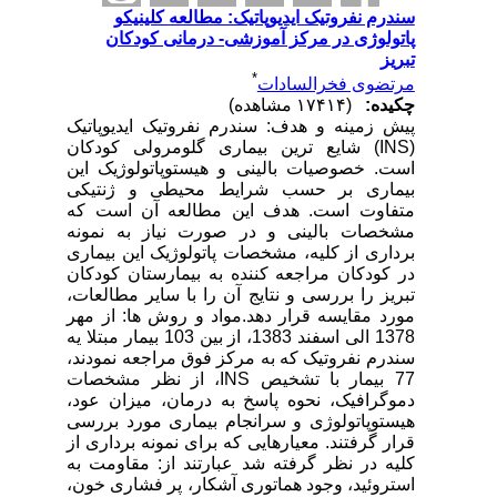
سندرم نفروتیک ایدیوپاتیک: مطالعه کلینیکو
پاتولوژی در مرکز آموزشی- درمانی کودکان
تبریز
*
مرتضوی فخرالسادات
چکیده:
(۱۷۴۱۴ مشاهده)
پیش زمینه و هدف: سندرم نفروتیک ایدیوپاتیک
(INS) شایع ترین بیماری گلومرولی کودکان
است. خصوصیات بالینی و هیستوپاتولوژیک این
بیماری بر حسب شرایط محیطی و ژنتیکی
متفاوت است. هدف این مطالعه آن است که
مشخصات بالینی و در صورت نیاز به نمونه
برداری از کلیه، مشخصات پاتولوژیک این بیماری
در کودکان مراجعه کننده به بیمارستان کودکان
تبریز را بررسی و نتایج آن را با سایر مطالعات،
مورد مقایسه قرار دهد.مواد و روش ها: از مهر
1378 الی اسفند 1383، از بین 103 بیمار مبتلا یه
سندرم نفروتیک که به مرکز فوق مراجعه نمودند،
77 بیمار با تشخیص INS، از نظر مشخصات
دموگرافیک، نحوه پاسخ به درمان، میزان عود،
هیستوپاتولوژی و سرانجام بیماری مورد بررسی
قرار گرفتند. معیارهایی که برای نمونه برداری از
کلیه در نظر گرفته شد عبارتند از: مقاومت به
استروئید، وجود هماتوری آشکار، پر فشاری خون،