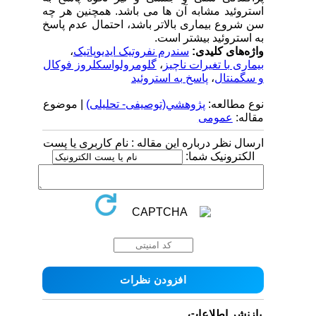
استروئید مشابه آن ها می باشد. همچنین هر چه
سن شروع بیماری بالاتر باشد، احتمال عدم پاسخ
به استروئید بیشتر است.
واژه‌های کلیدی:
سندرم نفروتیک ایدیوپاتیک
،
بیماری با تغیرات ناچیز
،
گلومرولواسکلروز فوکال
و سگمنتال
،
پاسخ به استروئید
نوع مطالعه:
پژوهشي(توصیفی- تحلیلی)
| موضوع
مقاله:
عمومى
ارسال نظر درباره این مقاله : نام کاربری یا پست
الکترونیک شما:
بازنشر اطلاعات