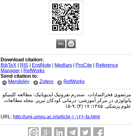
Download citation:
BibTeX
|
RIS
|
EndNote
|
Medlars
|
ProCite
|
Reference
Manager
|
RefWorks
Send citation to:
Mendeley
Zotero
RefWorks
مرتضوی فخرالسادات . سندرم نفروتیک ایدیوپاتیک: مطالعه کلینیکو
پاتولوژی در مرکز آموزشی- درمانی کودکان تبریز. مجله مطالعات
علوم پزشکی. ۱۳۸۵; ۱۷ (۴) :۹-۱۵
URL:
http://umj.umsu.ac.ir/article-۱-۱۲۶-fa.html