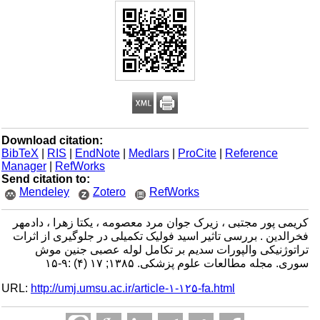
Download citation:
BibTeX
|
RIS
|
EndNote
|
Medlars
|
ProCite
|
Reference
Manager
|
RefWorks
Send citation to:
Mendeley
Zotero
RefWorks
کریمی پور مجتبی ، زیرک جوان مرد معصومه ، یکتا زهرا ، دادمهر
فخرالدین . بررسی تاثیر اسید فولیک تکمیلی در جلوگیری از اثرات
تراتوژنیکی والپورات سدیم بر تکامل لوله عصبی جنین موش
سوری. مجله مطالعات علوم پزشکی. ۱۳۸۵; ۱۷ (۴) :۹-۱۵
URL:
http://umj.umsu.ac.ir/article-۱-۱۲۵-fa.html