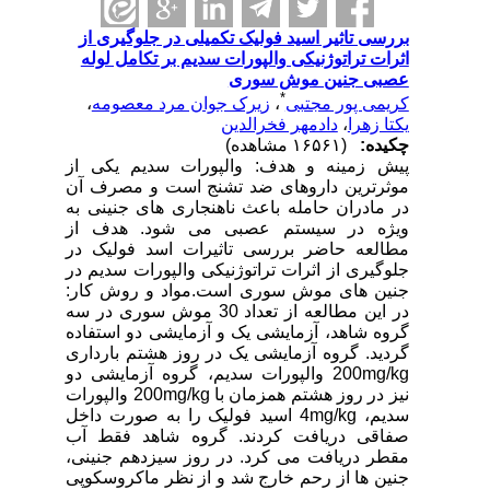
بررسی تاثیر اسید فولیک تکمیلی در جلوگیری از
اثرات تراتوژنیکی والپورات سدیم بر تکامل لوله
عصبی جنین موش سوری
*
کریمی پور مجتبی
،
زیرک جوان مرد معصومه
،
یکتا زهرا
،
دادمهر فخرالدین
چکیده:
(۱۶۵۶۱ مشاهده)
پیش زمینه و هدف: والپورات سدیم یکی از
موثرترین داروهای ضد تشنج است و مصرف آن
در مادران حامله باعث ناهنجاری های جنینی به
ویژه در سیستم عصبی می شود. هدف از
مطالعه حاضر بررسی تاثیرات اسد فولیک در
جلوگیری از اثرات تراتوژنیکی والپورات سدیم در
جنین های موش سوری است.مواد و روش کار:
در این مطالعه از تعداد 30 موش سوری در سه
گروه شاهد، آزمایشی یک و آزمایشی دو استفاده
گردید. گروه آزمایشی یک در روز هشتم بارداری
200mg/kg والپورات سدیم، گروه آزمایشی دو
نیز در روز هشتم همزمان با 200mg/kg والپورات
سدیم، 4mg/kg اسید فولیک را به صورت داخل
صفاقی دریافت کردند. گروه شاهد فقط آب
مقطر دریافت می کرد. در روز سیزدهم جنینی،
جنین ها از رحم خارج شد و از نظر ماکروسکوپی