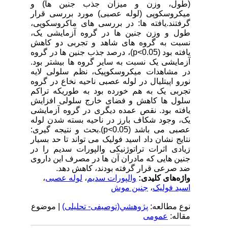
(طول، وزن و میزان جذب جنین ها) و
میکروسکوپی (لوله عصبی) مورد بررسی قرار
گرفتند.یافته ها: در بررسی های ماکروسکوپی،
طول و وزن جنین ها در گروه آزمایشی یک،
نسبت به گروه های شاهد و تجربی دو کاهش
یافته بود (p<0.05)، درصد جذب جنین ها در گروه
آزمایشی یک نسبت به سایر گروه ها بیشتر بود.
در مشاهدات میکروسکوپیک، نظم سلولی لایه
نورو اپیتلیال در لوله عصبی ناحیه نخاع در گروه
تجربی یک به هم خورده بود به طوریکه تراکم
سلول ها کاهش و فضای خارج سلولی افزایش
یافته بود. نقص عمده دیگری در گروه آزمایشی
یک، وجود شکاف بارز در ناحیه بسته شدن لوله
عصبی می باشد (p<0.05).بحث و نتیجه گیری:
نتایج نشان داد اسید فولیک می تواند تا حد بسیار
زیادی اثرات تراتوژنیکی والپورات سدیم را در
جنین هایی که مادران آن ها در مصرف این داروی
ضد صرعی قرار گرفته بودند، کاهش دهد.
واژه‌های کلیدی:
والپورات سدیم
،
لوله عصبی
،
اسید فولیک
،
جنین موش
نوع مطالعه:
پژوهشي(توصیفی- تحلیلی)
| موضوع
مقاله:
عمومى