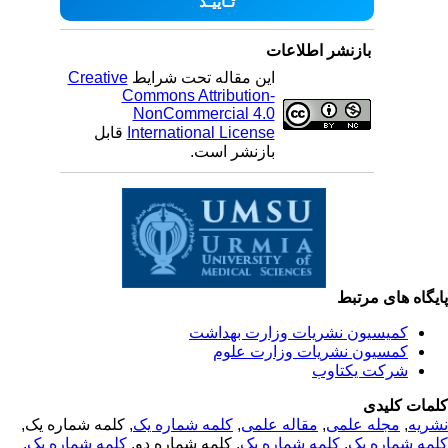
بازنشر اطلاعات
این مقاله تحت شرایط
Creative
Commons Attribution-
NonCommercial 4.0
International License
قابل
بازنشر است.
یگاه های مرتبط
کمیسیون نشریات وزارت بهداشت
کمسیون نشریات وزارت علوم
شرکت یکتاوب
مات کلیدی
ریه
,
مجله علمی
,
مقاله علمی
,
کلمه شماره یک
, کلمه شماره یک,
مه شماره یک
,
کلمه شماره یک
, کلمه شماره دو,
کلمه شماره یک
,