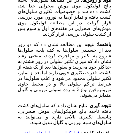
مواد و روش‌ها:
در این مطالعه
سلول‌های
ناحیه
بالج فولیکول موی موش صحرایی جدا شد،
کشت داده شد و خصوصیات تکثیری
سلول‌های
کشت یافته و تمایز آن‌ها به نورون مورد بررسی
قرار گرفت. در این مطالعه فولیکول موی
موش‌های صحرایی
در هفته‌های اول و سوم پس
از کشت سلولی بررسی قرار گردید.
یافته‌ها:
نتیجه این مطالعه نشان داد که
دو
روز
بعد از چسبیدن سلول‌ها به کف پلت، سلول‌ها
شروع به تکثیر و مهاجرت کردند،
منحنی رشد
نشان داد که
میزان تکثیر سلولی در روز هشتم به
حداکثر خود می‌رسد
و
سلول‌ها
بعد از یک هفته از
کشت، قدرت تکثیری خوبی دارند اما بعد از تمایز،
تکثیر سلولی محدود می‌شود و اغلب
سلول‌ها
در
شرایط تراکم سلولی بالا و در محیط حاوی
نوروتروفین نوع 3 به رده سلولی نورونی و گلیال
متمایز می‌شوند.
نتیجه گیری
: نتایج نشان دادند که
سلول‌های
کشت
یافته ناحیه بالج فولیکول‌های موش صحرایی،
پتانسیل تکثیری بالایی دارند و می‌توانند به
سلول‌های
شبه نورونی و گلیال تبدیل شوند.
واژه‌های کلیدی:
فولیکول مو
،
سلول‌های بنیادی
،