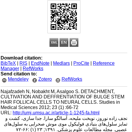
Download citation:
BibTeX
|
RIS
|
EndNote
|
Medlars
|
ProCite
|
Reference
Manager
|
RefWorks
Send citation to:
Mendeley
Zotero
RefWorks
Najafzadeh N, Nobakht M, Asalgoo S. DETACHMENT,
CULTIVATION AND DEFFRENTIATION OF BULGE STEM
HAIR FOLLICAL CELLS TO NEURAL CELLS. Studies in
Medical Sciences 2012; 23 (1) :66-72
URL:
http://umj.umsu.ac.ir/article-1-1245-fa.html
نجف زاده نوروز، نوبخت ملیحه، آسالگو سارا. جدا سازی، کشت و
تمایز سلول‌های بنیادی فولیکول موی موش صحرایی به سلول‌های
عصبی. مجله مطالعات علوم پزشکی. ۱۳۹۱; ۲۳ (۱) :۶۶-۷۲