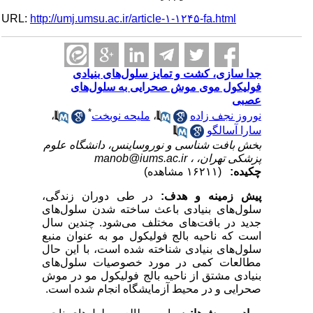
URL:
http://umj.umsu.ac.ir/article-۱-۱۲۴۵-fa.html
جدا سازی، کشت و تمایز سلول‌های بنیادی
فولیکول موی موش صحرایی به سلول‌های
عصبی
*
نوروز نجف زاده
،
ملیحه نوبخت
،
سارا آسالگو
بخش بافت شناسی و نوروساینس، دانشگاه علوم
پزشکی تهران، ،
manob@iums.ac.ir
چکیده:
(۱۶۲۱۱ مشاهده)
پیش زمینه و هدف:
در طی دوران زندگی،
سلول‌های
بنیادی باعث ساخته شدن
سلول‌های
جدید در بافت‌های مختلف می‌شود.
چندین سال
است که ناحیه بالج فولیکول مو به عنوان منبع
سلول‌های
بنیادی شناخته شده است، با این حال
مطالعات کمی در مورد خصوصیات
سلول‌های
بنیادی مشتق از ناحیه بالج فولیکول مو در موش
صحرایی و در محیط آزمایشگاه انجام شده است.