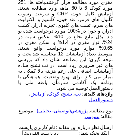
مغزی مورد مطالعه قرار گرفتند.یافته ها: 251
مورد کودک 6 تا 60 ماهه وارد مطالعه شدند.
آزمایش کامل خون، CRP و سرعت رسوب
گلبول های قرمز، قند خون، کلسیم و الکترلیت
های سرم، تست های کلیوی، تجزیه ادرار، کشت
ادرار، و خون در %100 موارد درخواست شده بو
دند. بذل مایع نخاع در 10%، عکس سینه در
24%، نوار مغزی در 1.4% و اسکن مغزی در
0.65% موارد مورد درخواست واقع شدند.
متوسط تعداد آزمایشات 12 محاسبه شد.بحث و
نتیجه گیری: این مطالعه نشان داد که بررسی
های غیر ضروری زیاد است. در تب تشنج ساده
آزمایشات اضافی علی رغم هزینه بالا کمکی به
بیمار نمی کند. برای بهبود وضعیت، هماهنگی با
برنامه یک آکادمی سازمان یافته ملی یا
دستورالعمل توصیه می شود.
واژه‌های کلیدی:
تب
،
تشنج
،
کودک
،
آزمایش
،
دستورالعمل
نوع مطالعه:
پژوهشي(توصیفی- تحلیلی)
| موضوع
مقاله:
عمومى
ارسال نظر درباره این مقاله : نام کاربری یا پست
الکترونیک شما: