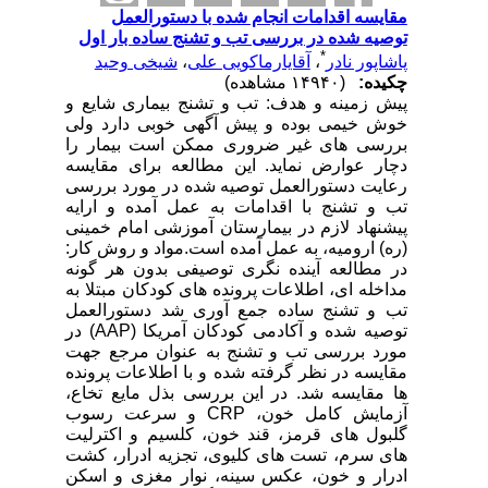
مقایسه اقدامات انجام شده با دستورالعمل
توصیه شده در بررسی تب و تشنج ساده بار اول
*
پاشاپور نادر
،
آقایارماکویی علی
،
شیخی وحید
چکیده:
(۱۴۹۴۰ مشاهده)
پیش زمینه و هدف: تب و تشنج بیماری شایع و
خوش خیمی بوده و پیش آگهی خوبی دارد ولی
بررسی های غیر ضروری ممکن است بیمار را
دچار عوارض نماید. این مطالعه برای مقایسه
رعایت دستورالعمل توصیه شده در مورد بررسی
تب و تشنج با اقدامات به عمل آمده و ارایه
پیشنهاد لازم در بیمارستان آموزشی امام خمینی
(ره) ارومیه، به عمل آمده است.مواد و روش کار:
در مطالعه آینده نگری توصیفی بدون هر گونه
مداخله ای، اطلاعات پرونده های کودکان مبتلا به
تب و تشنج ساده جمع آوری شد دستورالعمل
توصیه شده و آکادمی کودکان آمریکا (AAP) در
مورد بررسی تب و تشنج به عنوان مرجع جهت
مقایسه در نظر گرفته شده و با اطلاعات پرونده
ها مقایسه شد. در این بررسی بذل مایع تخاع،
آزمایش کامل خون، CRP و سرعت رسوب
گلبول های قرمز، قند خون، کلسیم و اکترلیت
های سرم، تست های کلیوی، تجزیه ادرار، کشت
ادرار و خون، عکس سینه، نوار مغزی و اسکن