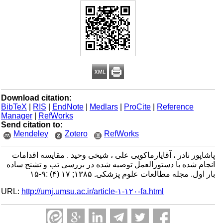
Download citation:
BibTeX
|
RIS
|
EndNote
|
Medlars
|
ProCite
|
Reference
Manager
|
RefWorks
Send citation to:
Mendeley
Zotero
RefWorks
پاشاپور نادر ، آقایارماکویی علی ، شیخی وحید . مقایسه اقدامات
انجام شده با دستورالعمل توصیه شده در بررسی تب و تشنج ساده
بار اول. مجله مطالعات علوم پزشکی. ۱۳۸۵; ۱۷ (۴) :۹-۱۵
URL:
http://umj.umsu.ac.ir/article-۱-۱۲۰-fa.html