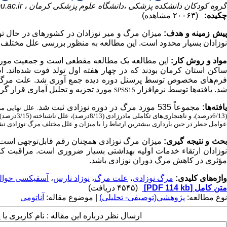
گروه کودکان دانشکده پزشکی ،دانشگاه علوم پزشکی کرمان ،
.ac.ir
چکیده:
(۲۰۰۶۳ مشاهده)
یش زمینه و هدف:
میزان مرگ و میر نوزادان در کشورهای در حال تو
نوزادان بسیار محدود است. این مطالعه به منظور بررسی علل مختلف م
واد و روش کار:
فرم‌های مخصوص توسط پرسنل دوره دیده جمع آوری شد. علت مر
شد. یافته‌ها توسط نرم‌افزار
مورد تجزیه و تحلیل آماری قرار گر
SPSS15
افته‌ها:
مجموعاً 535 مورد مرگ در دوره نوزادی ثبت شد
.
(6/13درصد)
عوامل خطر در حین بارداری بیشترین ارتباط را با میزان و علل مختلف مرگ نوزادی نشا
حث و نتیجه گیری:
میزان مرگ نوزادی همچنان رقم قابل‌توجهی است و
نوزادان ارتقاء خدمات اولیه بهداشتی بسیار ضروری است. مراقبت کا
مؤثری در کاهش مرگ دوران نوزادی باشد.
واژه‌های کلیدی:
مرگ نوزادی
،
علت مرگ
،
نوزاد نارس
،
آسفیکسی حوالی
متن کامل
[PDF 114 kb]
(۴۵۴۵ دریافت)
نوع مطالعه:
پژوهشي(توصیفی- تحلیلی)
| موضوع مقاله:
آناتومی
ارسال نظر درباره این مقاله : نام کاربری ی