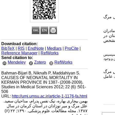
لل مرگ
 متولد شده با سن بارداری بیشتر از 20 هفته از مادران
یر نوزادان در سال 1387 شمسی در استان در
 مشخص
Download citation:
BibTeX
|
RIS
|
EndNote
|
Medlars
|
ProCite
|
Reference Manager
|
RefWorks
رصد)، آسفیکسی حوالی تولد (7/20درصد)، سپسیس
Send citation to:
ش جنین و وجود
Mendeley
Zotero
RefWorks
هش مرگ
Bahman-Bijari B, Niknafs P, Maddahiyan S.
د عامل
CAUSES OF NEONATAL MORTALITY IN
KERMAN PROVINCE IN 1387- (2008-2009).
Studies in Medical Sciences 2012; 22 (6) :501-
506
URL:
http://umj.umsu.ac.ir/article-1-1176-fa.html
بهمن بیجاری بهاره، نیک نفس پدرام، مداحیان سعید.
علل مرگ و میر نوزادان در استان کرمان در سال
۱۳۸۷. مجله مطالعات علوم پزشکی. ۱۳۹۰; ۲۲ (۶)