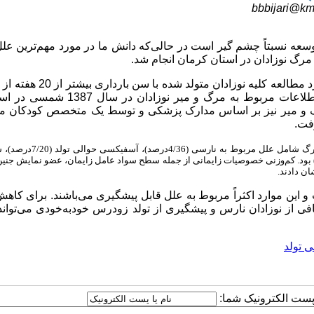
bbbijari@kmu
سعه نسبتاً چشم گیر است در حالی‌که دانش ما در مورد مهم‌ترین ع
رگ نوزادان در استان کرمان انجام شد.
این مطالعه یک مطالعه مقطعی است و جمعیت مورد مطالعه کلیه نوزادان
ساکن استان کرمان بودند که در چهار هفته اول تولد فوت شده‌اند. اطلاعات مربوط به مرگ و م
گ و میر نیز بر اساس مدارک پزشکی و توسط یک متخصص کودکان
فت.
علل نهایی مرگ شامل علل مربوط به نارسی (4/36د
، و ناهنجاری‌های تکاملی مادرزادی (8/13درصد)، علل ناشناخته (3/15درصد) بود. کم‌وزنی خصوصیات زایمانی از جمله سطح سواد عامل زایمان، عضو نمای
ن دادند.
 این موارد اکثراً مربوط به علل قابل پیشگیری می‌باشند. برای کا
فی از نوزادان نارس و پیشگیری از تولد زودرس خودبه‌خودی می‌توان
 تولد
ا پست الکترونیک شما: