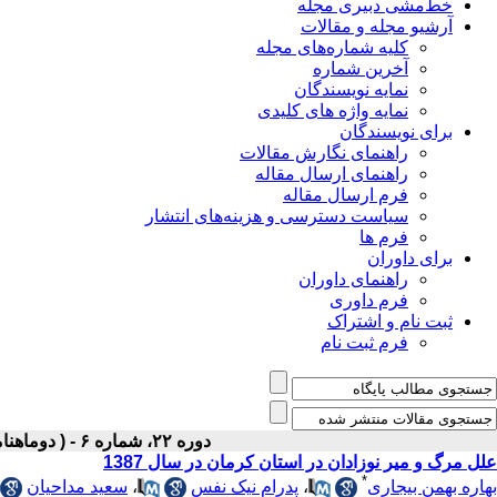
خط‌مشی دبیری مجله
آرشیو مجله و مقالات
کلیه شماره‌های مجله
آخرین شماره
نمایه نویسندگان
نمایه واژه های کلیدی
برای نویسندگان
راهنمای نگارش مقالات
راهنمای ارسال مقاله
فرم ارسال مقاله
سیاست دسترسی و هزینه‌های انتشار
فرم ها
برای داوران
راهنمای داوران
فرم داوری
ثبت نام و اشتراک
فرم ثبت نام
دوره ۲۲، شماره ۶ - ( دوماهنامه بهمن-اسفند ۱۳۹۰ )
علل مرگ و میر نوزادان در استان کرمان در سال 1387
*
بهاره بهمن بیجاری
،
پدرام نیک نفس
،
سعید مداحیان