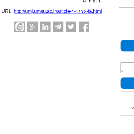
:۵۰۱-۵۰۶
URL:
http://umj.umsu.ac.ir/article-۱-۱۱۷۶-fa.html
.