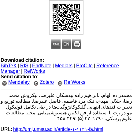
Download citation:
BibTeX
|
RIS
|
EndNote
|
Medlars
|
ProCite
|
Reference
Manager
|
RefWorks
Send citation to:
Mendeley
Zotero
RefWorks
محمدزاده الهام، ،ابراهیم زاده بیدسکان علیرضا، نیکروش محمد
رضا، جلالی مهدی، نیک مرد فاطمه، فاضل علیرضا. مطالعه توزیع و
تغییرات قندهای انتهایی گلیکوکانژوگیت‌ها در طی تکامل فولیکول
مو در رت با استفاده از فن لکتین هیستوشیمیایی. مجله مطالعات
علوم پزشکی. ۱۳۹۰; ۲۲ (۵) :۴۴۹-۴۵۸
URL:
http://umj.umsu.ac.ir/article-۱-۱۱۲۱-fa.html