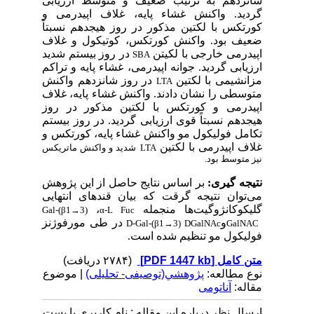
شانزدهم به ترتیب ضعیف و متوسط ارزیابی
گردید. واکنش غشاء پایه، غلاف اپیدرمی و
کورتکس با لکتین مذکور در روز هیجدهم نسبتاً
ضعیف بود. واکنش کورتکس، کوتیکول و غلاف
اپیدرمی خارجی با لکیتن
در روز بیستم شدید
SBA
ارزیابی گردید. جوانه اپیدرمی، غشاء پایه و تراکم
مزانشیمی با لکتین
در روز شانزدهم واکنش
LTA
متوسطی را نشان دادند. واکنش غشاء پایه، غلاف
اپیدرمی و کورتکس با لکتین مذکور در روز
هیجدهم نسبتاً قوی ارزیابی گردید. در روز بیستم
تکامل فولیکول مو واکنش غشاء پایه، کورتکس و
غلاف اپیدرمی با لکتین
LTA
شدید و واکنش ماتریکس
نیز متوسط بود.
نتیجه گیری:
بر اساس نتایج حاصل از این پژوهش
می‌توان نتیجه گرقت که بیان قندهای انتهایی
گلیکوکانژوگیت‌ها منجمله
،
Gal-(β1→3)
α-L Fuc
و
در طی مورفوژنز
D-Gal-(β1→3) DGalNAc
GalNAC
فولیکول مو تنظیم شده است.
متن کامل
[PDF 1447 kb]
(۲۷۸۴ دریافت)
نوع مطالعه:
پژوهشي(توصیفی- تحلیلی)
| موضوع
مقاله:
آناتومی
ارسال نظر درباره این مقاله : نام کاربری یا پست