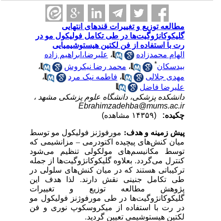
مطالعه توزیع و تغییرات قندهای انتهایی
گلیکوکانژوگیت‌ها در طی تکامل فولیکول مو در
رت با استفاده از فن لکتین هیستوشیمیایی
الهام محمدزاده
،
علیرضا،ابراهیم زاده
*
بیدسکان
،
محمد رضا نیکروش
،
مهدی جلالی
،
فاطمه نیک مرد
،
علیرضا فاضل
دانشکده پزشکی، دانشگاه علوم پزشکی مشهد ،
Ebrahimzadehba@mums.ac.ir
چکیده:
(۱۴۳۵۹ مشاهده)
پیش زمینه و هدف:
مورفوژنز فولیکول مو توسط
میان کنش‌های پیچیده اکتودرمی – مزانشیمی که
توسط مکانیسم‌های مولکولی تنظیم می‌شود
کنترل می‌گردد. بعلاوه گلیکوکانژوگیت‌ها از جمله
ترکیباتی هستند که در میان کنش‌های سلولی در
طی تکامل جنینی نقش دارند. لذا هدف این
پژوهش مطالعه توزیع و تغییرات
گلیکوکانژوگیت‌ها در طی مورفوژنز فولیکول مو
در رت با استفاده از میکروسکوپ نوری و فن
لکتین هیستوشیمی تعیین گردید.