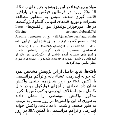
مواد و روش‌ها:
در این پژوهش، جنین‌های رت 16،
18 و20 روزه در فرمالین فیکس و در پارافین
قالب گیری شدند. سپس به منظور مطالعه
تغییرات و توزیع قندهای انتهایی گلیکوکانژوگیت‌ها
در طی مورفوژنز فولیکول مو، از لکتین‌های
Lotus
،
Glycine
tetragonolobus(LTA)
و
Arachis hypogaea or
(SBA)
max(soybean)agglutinin
که به ترتیب برای قندهای انتهایی
α-L
peanut(PNA)
،
و
D-Gal-(β1→3) DGalNAc
Gal-(β1→3) GalNAC
Fuc
اختصاصی هستند، استفاده گردید. براساس شدت
واکنش‌های بدست آمده ناشی از رنگ‌پذیری هر یک از
قندهای یاد شده، نمونه درجه‌بندی شدند و از نمونه‌های مورد
نظر عکس تهیه گردید.
یافته‌ها:
نتایج حاصل از این پژوهش مشخص نمود
که جوانه اپیدرمی، غشاء پایه و تراکم مزانشیمی
با لکتین
در روز شانزدهم جنینی واکنش
PNA
نشان داد. تعدادی از اجزای فولیکول مو در حال
تکامل منجمله غلاف اپیدرمی و کورتکس با لکتین
مذکور واکنش متوسطی را نشان دادند
به‌طوری‌که این واکنش‌ها در روز بیستم به ترتیب
به طور ضعیف و شدید ادامه یافت. واکنش جوانه
اپیدرمی و تراکم مزانشیمی با لکتین
در روز
SBA