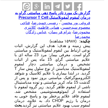
گزارش یک مورد نادر پاسخ دهی میاستنی گراو به
درمان لمفوم لمفوبلاستیک Precursor T Cell
*
فروغی پور محسن
،
رضییی حمیدرضا
،
فتاحی
معصوم سیدحسین
،
همایی فاطمه
،
کلانتری
محمودرضا
،
پترام فر پیمان
،
عباس زادگان
محمدرضا
چکیده:
(۱۵۹۸۷ مشاهده)
پیش زمینه و هدف: هدف این گزارش، اثبات
نوعی ارتباط بین لنفوم لمفوبلاستیک و میاستنی
گراو است. معرفی بیمار: مرد 23 ساله ای با
علایم میاستنی گراو، 15 ماه پس از اثبات
تشخیص و درمان میاستنی دچار لمفوم
لمفوبلاستیک مدیاستن از نوع سلول پیش ساز T
گردید. در ابتدا بیماری با علایم کلاسیک و شواهد
الکترومیوگرافیک میاستنی بروز نمود و پس از
گذشت 15 ماه، کریز میاستنی و توده مدیاستینال
ناشی از لمفوم ظاهر گردید. زیر گروه لمفوم با
استفاده از ایموئوهیستوشیمی مشخص شد.
لمفوم فاقد علائم پرخطر بود و پاسخ خوبی به
درمان با رژیم CHOP داد. به علاوه، درمان
لمفوم سبب بهبود علایم میاستنی نیز گردید.
بحث