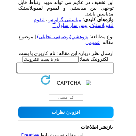
این تخفیف در علایم می تواند موید ارتباط قابل
توجهی بین میاستنی و لمفوم لفموبلاستیک
مدیاستن باشد.
واژه‌های کلیدی:
میاستنی گراویس
،
لنفوم
لنفوبلاستیک
،
پیش ساز سلول T
نوع مطالعه:
پژوهشي(توصیفی- تحلیلی)
| موضوع
مقاله:
عمومى
ارسال نظر درباره این مقاله : نام کاربری یا پست
الکترونیک شما:
بازنشر اطلاعات
این مقاله تحت شرایط
Creative