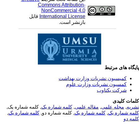
Commons Attribution-
NonCommercial 4.0
International License
قابل
بازنشر است.
یگاه های مرتبط
کمیسیون نشریات وزارت بهداشت
کمسیون نشریات وزارت علوم
شرکت یکتاوب
مات کلیدی
ریه
,
مجله علمی
,
مقاله علمی
,
کلمه شماره یک
, کلمه شماره یک,
مه شماره یک
,
کلمه شماره یک
, کلمه شماره دو,
کلمه شماره یک
,
مه دو
© 2025 All Rights Reserved | Health Science Monitor | Designed &
Developed by : Yektaweb