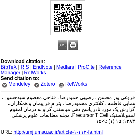
Download citation:
BibTeX
|
RIS
|
EndNote
|
Medlars
|
ProCite
|
Reference
Manager
|
RefWorks
Send citation to:
Mendeley
Zotero
RefWorks
فروغی پور محسن ، رضییی حمیدرضا ، فتاحی معصوم سیدحسین ،
همایی فاطمه ، کلانتری محمودرضا ، پترام فر پیمان و همکاران..
گزارش یک مورد نادر پاسخ دهی میاستنی گراو به درمان لمفوم
لمفوبلاستیک Precursor T Cell. مجله مطالعات علوم پزشکی.
۱۳۸۳; ۱۵ (۱) :۹-۱۵
URL:
http://umj.umsu.ac.ir/article-۱-۱۱۲-fa.html