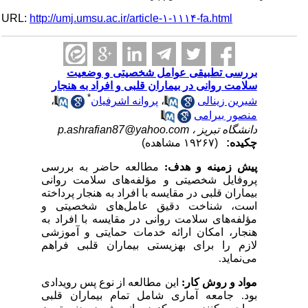
URL:
http://umj.umsu.ac.ir/article-۱-۱۱۱۴-fa.html
بررسی تطبیقی عوامل شخصیتی و وضعیت
سلامت روانی در بیماران قلبی و افراد به هنجار
*
شیرین زینالی
،
پروانه اشرفیان
،
منصور بیرامی
دانشگاه تبریز ،
p.ashrafian87@yahoo.com
چکیده:
(۱۹۲۶۷ مشاهده)
پیش زمینه و هدف:
مطالعه حاضر به بررسی
پروفایل شخصیتی و مؤلفه‌های سلامت روانی
بیماران قلبی در مقایسه با افراد به هنجار
پرداخته
است
، شناخت دقیق عامل‌های
شخصیتی و
مؤلفه‌های سلامت روانی
در مقایسه با افراد به
هنجار، امکان ارائه خدمات حمایتی و آموزشی
لازم را برای بهزیستی بیماران قلبی فراهم
می‌نماید.
مواد و
روش کار:
این مطالعه از نوع پس رویدادی
بود. جامعه آماری شامل تمام بیماران قلبی