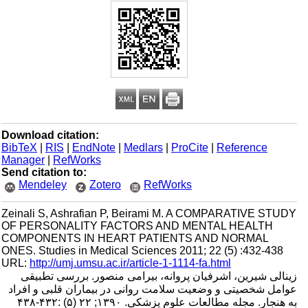
Download citation:
BibTeX
|
RIS
|
EndNote
|
Medlars
|
ProCite
|
Reference
Manager
|
RefWorks
Send citation to:
Mendeley
Zotero
RefWorks
Zeinali S, Ashrafian P, Beirami M. A COMPARATIVE STUDY
OF PERSONALITY FACTORS AND MENTAL HEALTH
COMPONENTS IN HEART PATIENTS AND NORMAL
ONES. Studies in Medical Sciences 2011; 22 (5) :432-438
URL:
http://umj.umsu.ac.ir/article-1-1114-fa.html
زینالی شیرین، اشرفیان پروانه، بیرامی منصور. بررسی تطبیقی
عوامل شخصیتی و وضعیت سلامت روانی در بیماران قلبی و افراد
به هنجار. مجله مطالعات علوم پزشکی. ۱۳۹۰; ۲۲ (۵) :۴۳۲-۴۳۸