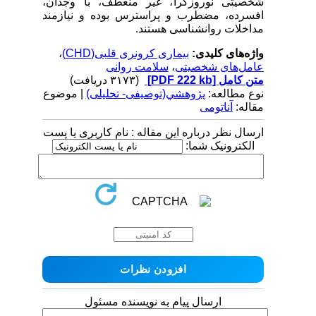
شخصیتی نوروزگرا
،
غیر منعطف، با وجدان،
افسرده، مضطرب و پراسترس
بوده
و نیازمند
مداخلات روانشناسی هستند.
واژه‌های کلیدی:
بیماری کرونری قلبی(CHD)
،
عامل‌های شخصیتی
،
سلامت روانی
متن کامل
[PDF 222 kb]
(۳۱۷۳ دریافت)
نوع مطالعه:
پژوهشي(توصیفی- تحلیلی)
| موضوع
مقاله:
آناتومی
ارسال نظر درباره این مقاله : نام کاربری یا پست
الکترونیک شما:
ارسال پیام به نویسنده مسئول