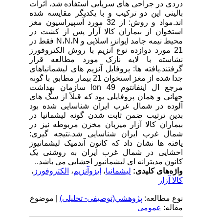
دردی در جراحی های سرپایی استفاده شد، اثرات
بالینی این دو ترکیب و با یکدیگر مقایسه شده
اند.مواد و روش: از 32 مورد آسپیراسیون مغز
استخوان از بیماران کالا آزار پس از کشت در
محیط نیمه جامد ایوانز، اسلاپی و N،N،N فقط در
21 مورد دوازده نوع آنزیم با روش الکتروفورز
نشاسته با لایه نازک مورد مطالعه قرار
گرفتند.یافته ها: پروفایل آنزیم های لیشمانیاهای
جدا شده از مغز استخوان 21 بیمار مطابق با گونه
مرجع ال اینفانتوم lon 49 سازمان بهداشت
جهانی و همان پروفایلی بود که قبلاً از سگ های
آلوده در شمال غرب ایران شناسایی شده بود
بدین ترتیب ضمن ثابت شدن گونه لیشمانیا در
بیماران کالا آزار میزبان مخزن مربوطه نیز در
شمال غرب ایران شناسایی شد.نتیجه گیری:
یافته ها نشان داد که کانون آندمیک لیشمانیوز
احشایی در شمال غرب ایران به روشنی یک
کانون مدیترانه ای لیشمانیوز احشایی می باشد..
واژه‌های کلیدی:
لیشمانیا
،
ایزوآنزیم
،
الکتروفورز
،
کالا آزار
نوع مطالعه:
پژوهشي(توصیفی- تحلیلی)
| موضوع
مقاله:
عمومى