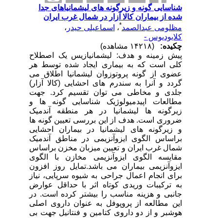
شناسایی گونه و زیرگونه های لیشمانیاهای جدا
شده از بیماران کالا آزار در شمال غرب ایران
*
مظلومی عبدالصمد
،
اسماعیلی حیدر
،
کلایودیوس -
چکیده:
(۱۴۲۱۸ مشاهده)
پیش زمینه و هدف: لیشمانیازیس یک اصطلاح
کلی است که به بیماری ایجاد شده توسط هر
عضوی از گونه پروتوزوان لیشمانیا اطلاق می
گردد و آنرا به سندرم های احشایی (کالا آزار)
جلدی و مخاطی می توان تقسیم کرد. جهت
مطالعات اپیدمیولوژیک شناسایی گونه ها و
زیرگونه ها لیشمانیا در هر منطقه آندمیک
ضروری است. هدف از این بررسی تعیین گونه ها
و زیرگونه های لیشمانیا در بیماران احشایی
براساس الگوی ایزوآنزیمی در مناطق آندمیک
شمال غرب ایران و تعیین میزبان مخزن براساس
مقایسه الگوی ایزوآنزیمی مخازن با الگوی
ایزوآنزیمی بیماران می باشد.تمایل روز افزون
برای انجام اعمال جراحی به شیوه سرپایی، نیاز
به ترکیبات وریدی کوتاه اثر با حداقل عوارض
جانبی و هزینه مناسب را بیشتر کرده است. در
این مطالعه از پروپوفل به عنوان داروی اصلی
هوشبر و از دو داروی کتامین و فنتانیل جهت بی