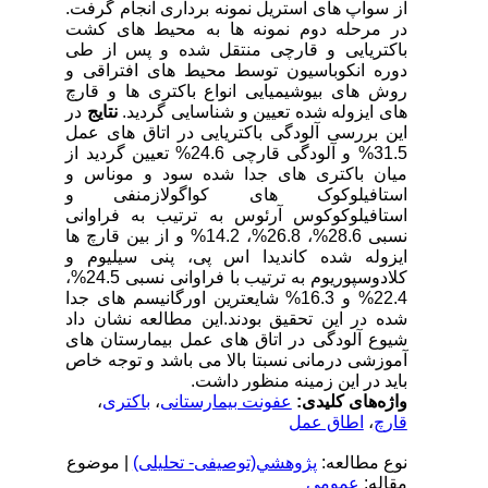
از سواپ های استریل نمونه برداری انجام گرفت.
در مرحله دوم نمونه ها به محیط های کشت
باکتریایی و قارچی منتقل شده و پس از طی
دوره انکوباسیون توسط محیط های افتراقی و
روش های بیوشیمیایی انواع باکتری ها و قارچ
های ایزوله شده تعیین و شناسایی گردید.
نتایج
در
این بررسی آلودگی باکتریایی در اتاق های عمل
31.5% و آلودگی قارچی 24.6% تعیین گردید از
میان باکتری های جدا شده سود و موناس و
استافیلوکوک های کواگولازمنفی و
استافیلوکوکوس آرئوس به ترتیب به فراوانی
نسبی 28.6%، 26.8%، 14.2% و از بین قارچ ها
ایزوله شده کاندیدا اس پی، پنی سیلیوم و
کلادوسپوریوم به ترتیب با فراوانی نسبی 24.5%،
22.4% و 16.3% شایعترین اورگانیسم های جدا
شده در این تحقیق بودند.این مطالعه نشان داد
شیوع آلودگی در اتاق های عمل بیمارستان های
آموزشی درمانی نسبتا بالا می باشد و توجه خاص
باید در این زمینه منظور داشت.
واژه‌های کلیدی:
عفونت بیمارستانی
،
باکتری
،
قارچ
،
اطاق عمل
نوع مطالعه:
پژوهشي(توصیفی- تحلیلی)
| موضوع
مقاله:
عمومى