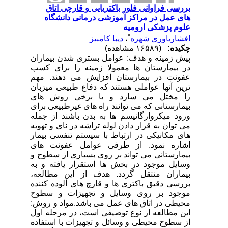
بررسی فراوانی فلور باکتریایی و قارچی اتاق
های عمل در مراکز آموزشی درمانی دانشگاه
علوم پزشکی ارومیه
*
افشاریاوری شهره
،
دیبا کامبیز
چکیده:
(۱۶۵۸۹ مشاهده)
پیش زمینه و هدف: عوامل بستری شدن بیماران
در بیمارستان ها معمولا زمینه را برای کسب
عفونت در بیمارستان افزایش می دهند. مهم
ترین آنها عواملی هستند که دفاع طبیعی میزبان
را مختل می سازد و یا برخی روش های
بیمارستانی که می توانند راه های غیرطبیعی برای
ورود میکروارگانیسم ها به بدن باشند از جمله
می توان به قرار دادن لوله تراشه در نای و تهویه
های مکانیکی در ارتباط با سیستم تنفسی بیمار
اشاره نمود. از طرفی عوامل عفونت های
بیمارستانی می تواند بر روی بسیاری از سطوح و
وسایل موجود در بخش ها استقرار یافته و به
بیماران منتقل گردد. هدف از این مطالعه،
بررسی دقیق باکتری ها و قارچ های آلوده کننده
موجود بر روی وسایل و تجهیزات و سطوح
محیطی در اتاق های عمل می باشد.مواد و روش:
این مطالعه از نوع توصیفی است، در مرحله اول
از سطوح محیطی و وسائل و تجهیزات با استفاده